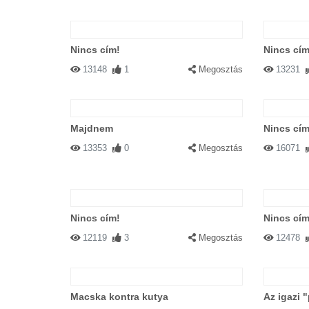
Nincs cím!
Nincs cím
13148
1
Megosztás
13231
Majdnem
Nincs cím
13353
0
Megosztás
16071
Nincs cím!
Nincs cím
12119
3
Megosztás
12478
Macska kontra kutya
Az igazi 