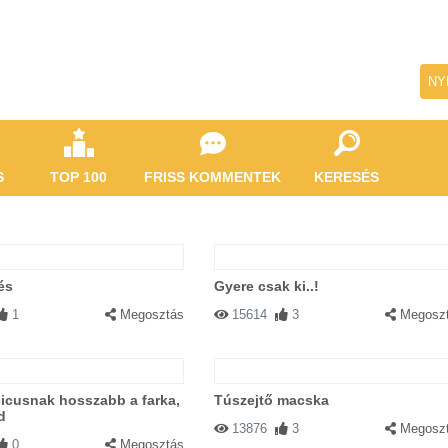
NY
S
TOP 100
FRISS KOMMENTEK
KERESÉS
és
Gyere csak ki..!
1
Megosztás
15614
3
Megosz
icusnak hosszabb a farka,
Túszejtő macska
d
13876
3
Megosz
0
Megosztás