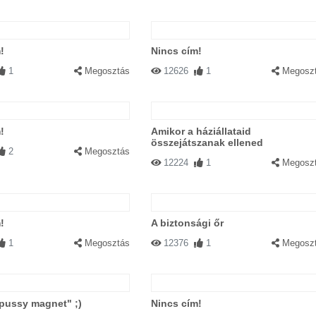
!
Nincs cím!
1
Megosztás
12626
1
Megosz
!
Amikor a háziállataid
összejátszanak ellened
2
Megosztás
12224
1
Megosz
!
A biztonsági őr
1
Megosztás
12376
1
Megosz
"pussy magnet" ;)
Nincs cím!