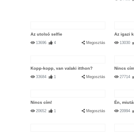
Az utolsó selfie
Az igazi 
13696
4
Megosztás
13030
Kopp-kopp, van valaki itthon?
Nincs cím
33684
1
Megosztás
27714
Nincs cím!
Én, miutá
20652
1
Megosztás
20994