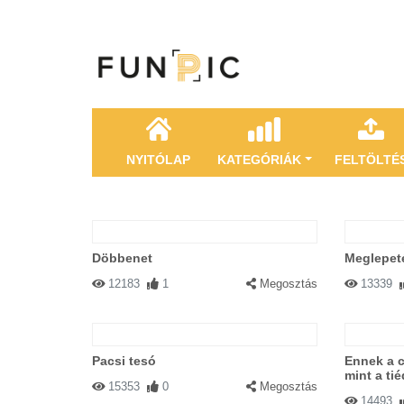
NYITÓLAP
KATEGÓRIÁK
FELTÖLTÉ
Döbbenet
Meglepet
12183
1
Megosztás
13339
Pacsi tesó
Ennek a c
mint a tié
15353
0
Megosztás
14493