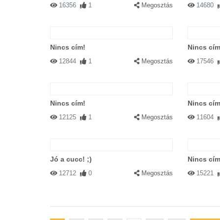
16356
1
Megosztás
14680
Nincs cím!
Nincs cím
12844
1
Megosztás
17546
Nincs cím!
Nincs cím
12125
1
Megosztás
11604
Jó a cucc! ;)
Nincs cím
12712
0
Megosztás
15221