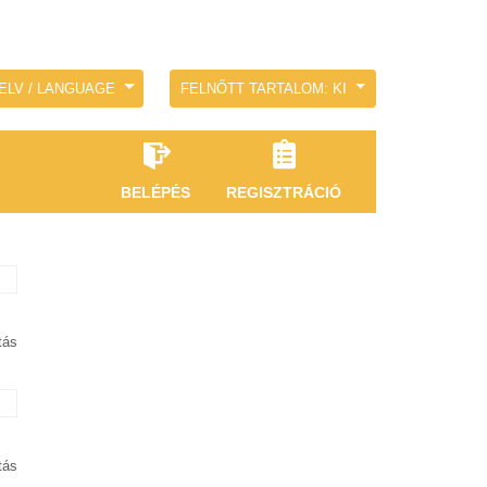
ELV / LANGUAGE
FELNŐTT TARTALOM: KI
BELÉPÉS
REGISZTRÁCIÓ
tás
tás