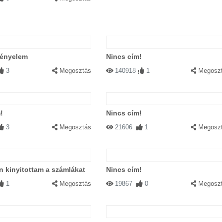
kényelem
Nincs cím!
3
Megosztás
140918
1
Megosz
!
Nincs cím!
3
Megosztás
21606
1
Megosz
n kinyitottam a számlákat
Nincs cím!
1
Megosztás
19867
0
Megosz