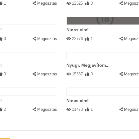
1
Megosztás
12325
0
Megosz
!
Nincs cím!
0
Megosztás
22776
1
Megosz
!
Nyugi. Megjavítom...
0
Megosztás
15337
0
Megosz
!
Nincs cím!
2
Megosztás
11470
1
Megosz