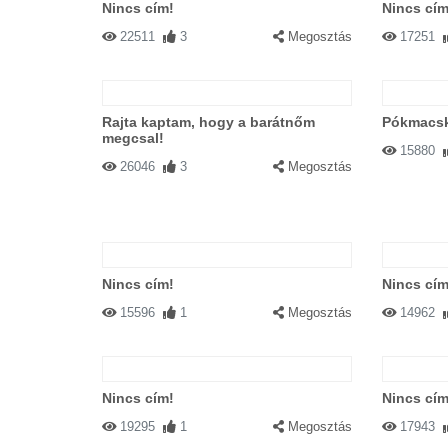
Nincs cím!
Nincs cím
22511
3
Megosztás
17251
Rajta kaptam, hogy a barátnőm
Pókmacs
megcsal!
15880
26046
3
Megosztás
Nincs cím!
Nincs cím
15596
1
Megosztás
14962
Nincs cím!
Nincs cím
19295
1
Megosztás
17943