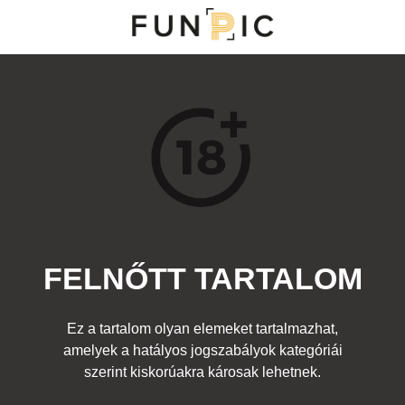
MENÜ
KATEGÓRIÁK
TOP 100
KERESÉS
FELNŐTT TARTALOM
135146
1
Kedvenc
Ez a tartalom olyan elemeket tartalmazhat,
Cím:
amelyek a hatályos jogszabályok kategóriái
Nincs cím!
Beküldte:
fromhell
Kategória:
szerint kiskorúakra károsak lehetnek.
Állatságok
,
Felnőtt
Címke:
mell
,
cici
,
kecske
,
tejet
,
szoptat
,
szopik