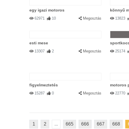
egy igazi motoros
könnyű m
62971
10
Megosztás
13823
esti mese
sportkocs
13307
2
Megosztás
25174
figyelmeztetés
motoros 
15287
0
Megosztás
22770
1
2
...
665
666
667
668