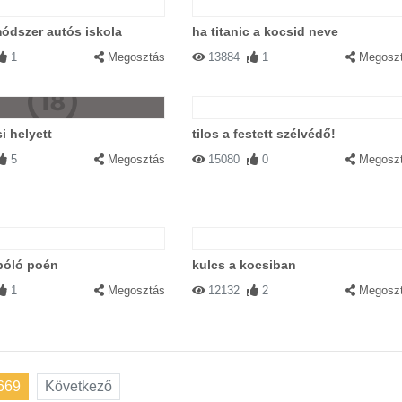
ódszer autós iskola
ha titanic a kocsid neve
1
Megosztás
13884
1
Megosz
i helyett
tilos a festett szélvédő!
5
Megosztás
15080
0
Megosz
póló poén
kulcs a kocsiban
1
Megosztás
12132
2
Megosz
669
Következő