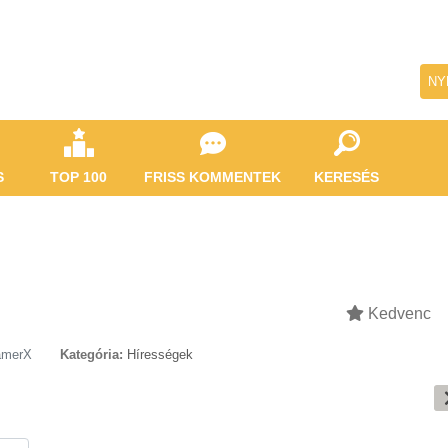
NY
S
TOP 100
FRISS KOMMENTEK
KERESÉS
Kedvenc
amerX
Kategória:
Hírességek