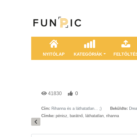
NYITÓLAP
KATEGÓRIÁK
FELTÖLTÉ
41830
0
Cím:
Rihanna és a láthatatlan... ;)
Beküldte:
Dre
Címke:
pénisz
,
barátnő
,
láthatatlan
,
rihanna