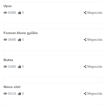
Upsz
43485
0
Megosztás
Forever Alone gyűlés
34495
0
Megosztás
Bukta
31865
0
Megosztás
Nincs cím!
50116
0
Megosztás