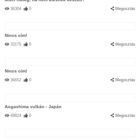
36304
0
Megosztás
Nincs cím!
33175
0
Megosztás
Nincs cím!
36652
0
Megosztás
Aogashima vulkán - Japán
48824
0
Megosztás