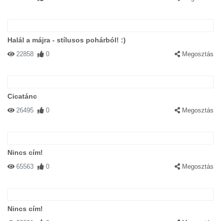
Halál a májra - stílusos pohárból! :)
22858
0
Megosztás
Cicatánc
26495
0
Megosztás
Nincs cím!
65563
0
Megosztás
Nincs cím!