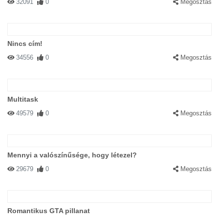
32091
0
Megosztás
Nincs cím!
34556
0
Megosztás
Multitask
49579
0
Megosztás
Mennyi a valószínűsége, hogy létezel?
29679
0
Megosztás
Romantikus GTA pillanat