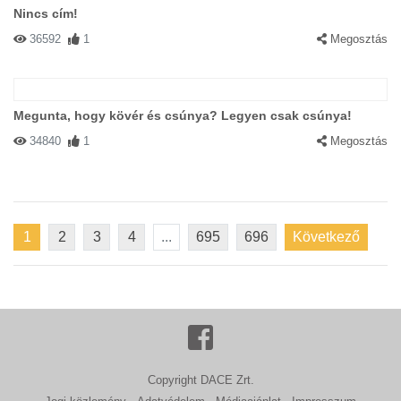
Nincs cím!
36592
1
Megosztás
Megunta, hogy kövér és csúnya? Legyen csak csúnya!
34840
1
Megosztás
1
2
3
4
...
695
696
Következő
Copyright DACE Zrt.