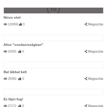
Nincs cím!
126958
0
Megosztás
Alice "csodaországban"
28355
0
Megosztás
Bal lábbal kelt
28380
0
Megosztás
Ez fájni fog!
27172
0
Megosztás