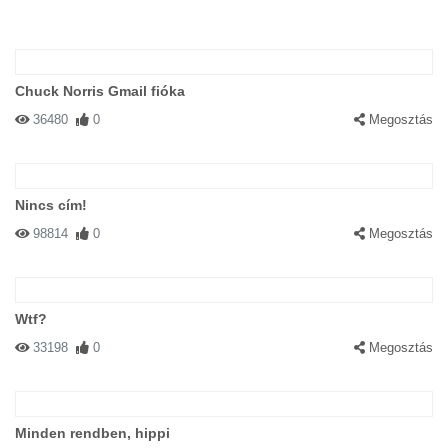
Chuck Norris Gmail fióka
36480
0
Megosztás
Nincs cím!
98814
0
Megosztás
Wtf?
33198
0
Megosztás
Minden rendben, hippi