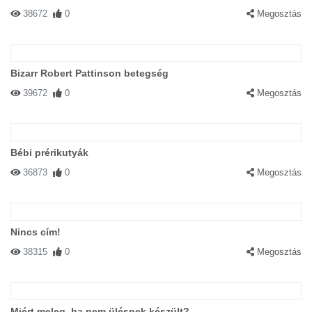
38672
0
Megosztás
Bizarr Robert Pattinson betegség
39672
0
Megosztás
Bébi prérikutyák
36873
0
Megosztás
Nincs cím!
38315
0
Megosztás
Miért meleg, ha nem ülésnek készült?