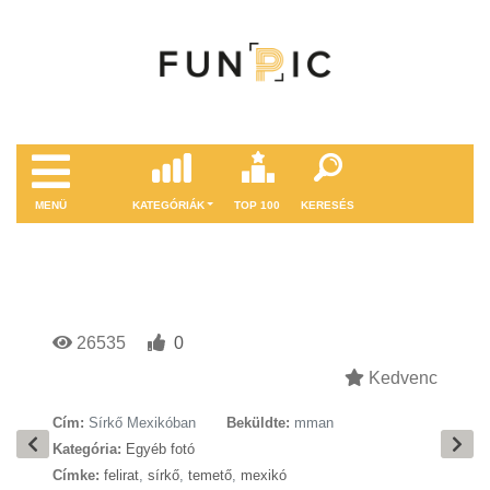
MENÜ
KATEGÓRIÁK
TOP 100
KERESÉS
26535
0
Kedvenc
Cím:
Sírkő Mexikóban
Beküldte:
mman
Kategória:
Egyéb fotó
Címke:
felirat
,
sírkő
,
temető
,
mexikó