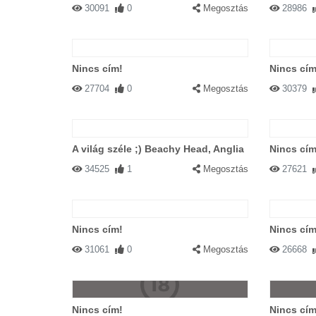
30091
0
Megosztás
28986
Nincs cím!
Nincs cím
27704
0
Megosztás
30379
A világ széle ;) Beachy Head, Anglia
Nincs cím
34525
1
Megosztás
27621
Nincs cím!
Nincs cím
31061
0
Megosztás
26668
Nincs cím!
Nincs cím