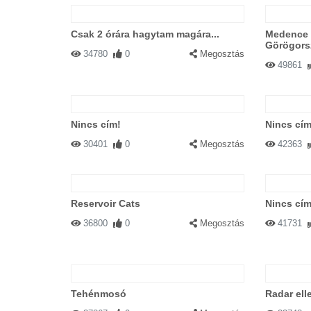
Csak 2 órára hagytam magára...
Medence k
Görögors
34780
0
Megosztás
49861
Nincs cím!
Nincs cím
30401
0
Megosztás
42363
Reservoir Cats
Nincs cím
36800
0
Megosztás
41731
Tehénmosó
Radar elle