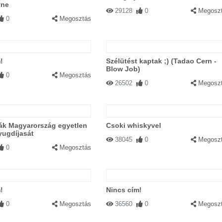
yne
29128
0
Megosz
0
Megosztás
!
Szélütést kaptak ;) (Tadao Cern -
Blow Job)
0
Megosztás
26502
0
Megosz
ák Magyarország egyetlen
Csoki whiskyvel
yugdíjasát
38045
0
Megosz
0
Megosztás
!
Nincs cím!
0
Megosztás
36560
0
Megosz