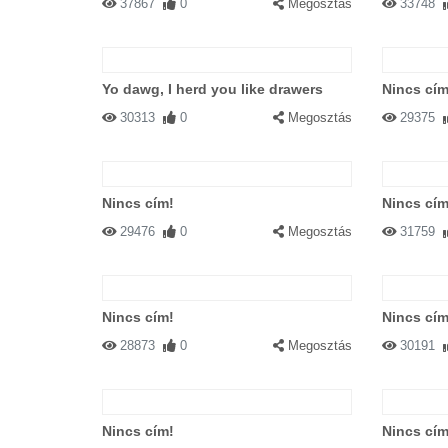
37867
0
Megosztás
33748
Yo dawg, I herd you like drawers
Nincs cím
30313
0
Megosztás
29375
Nincs cím!
Nincs cím
29476
0
Megosztás
31759
Nincs cím!
Nincs cím
28873
0
Megosztás
30191
Nincs cím!
Nincs cím