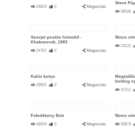
Steve Pa
24623
0
Megosztás
39026
Szovjet postás hómobil -
Nincs cím
Khabarovsk, 1983
23222
24767
0
Megosztás
Kalóz kutya
Megtalált
boldog n
29931
0
Megosztás
37211
Feledékeny Bob
Nincs cím
49024
0
Megosztás
30879