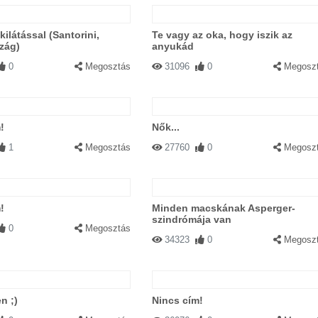
ilátással (Santorini,
Te vagy az oka, hogy iszik az
zág)
anyukád
0
Megosztás
31096
0
Megosz
!
Nők...
1
Megosztás
27760
0
Megosz
!
Minden macskának Asperger-
szindrómája van
0
Megosztás
34323
0
Megosz
n ;)
Nincs cím!