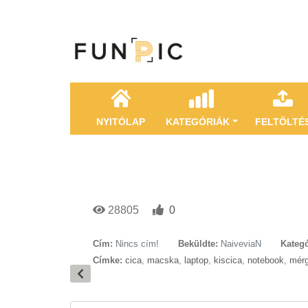
NYITÓLAP
KATEGÓRIÁK
FELTÖLTÉ
28805
0
Cím:
Nincs cím!
Beküldte:
NaiveviaN
Kategó
Címke:
cica
,
macska
,
laptop
,
kiscica
,
notebook
,
mér