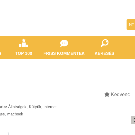
NY
S
TOP 100
FRISS KOMMENTEK
KERESÉS
Kedvenc
ria:
Állatságok
,
Kütyük, internet
ges
,
macbook