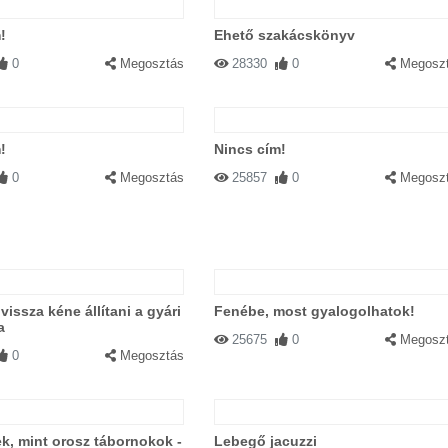
!
Ehető szakácskönyv
0
Megosztás
28330
0
Megosz
!
Nincs cím!
0
Megosztás
25857
0
Megosz
vissza kéne állítani a gyári
Fenébe, most gyalogolhatok!
a
25675
0
Megosz
0
Megosztás
k, mint orosz tábornokok -
Lebegő jacuzzi