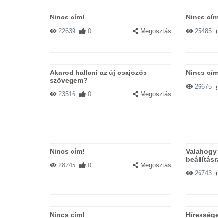
Nincs cím!
Nincs cím
22639
0
Megosztás
25485
Akarod hallani az új csajozós
Nincs cím
szövegem?
26675
23516
0
Megosztás
Nincs cím!
Valahogy 
beállításr
28745
0
Megosztás
26743
Nincs cím!
Híressége