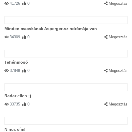
41726
0
Megosztás
Minden macskának Asperger-szindrómája van
34309
0
Megosztás
Tehénmosó
37849
0
Megosztás
Radar ellen ;)
33735
0
Megosztás
Nincs cím!