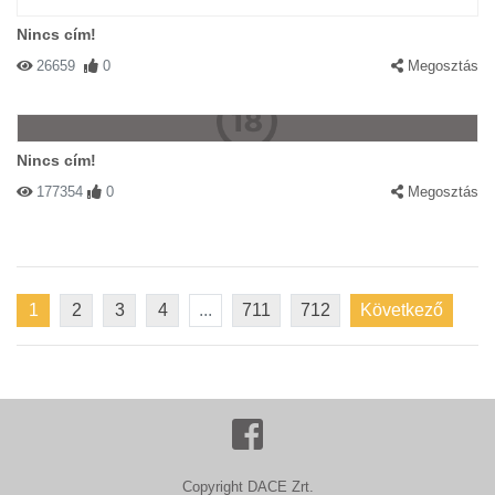
Nincs cím!
26659
0
Megosztás
Nincs cím!
177354
0
Megosztás
1
2
3
4
...
711
712
Következő
Copyright DACE Zrt.