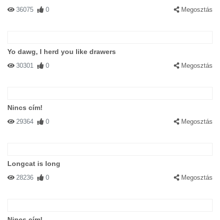
36075
0
Megosztás
Yo dawg, I herd you like drawers
30301
0
Megosztás
Nincs cím!
29364
0
Megosztás
Longcat is long
28236
0
Megosztás
Nincs cím!