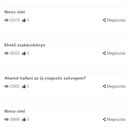
Nincs cím!
25478
0
Megosztás
Ehető szakácskönyv
28320
0
Megosztás
Akarod hallani az új csajozós szövegem?
23502
0
Megosztás
Nincs cím!
26666
0
Megosztás