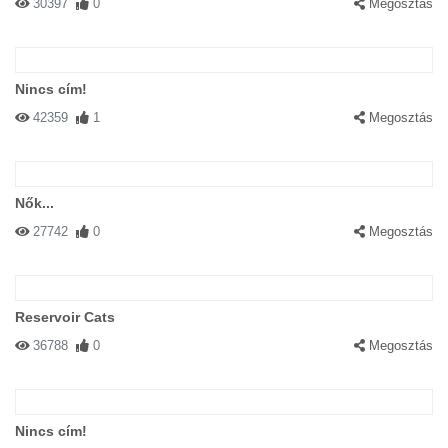
30397
0
Megosztás
Nincs cím!
42359
1
Megosztás
Nők...
27742
0
Megosztás
Reservoir Cats
36788
0
Megosztás
Nincs cím!