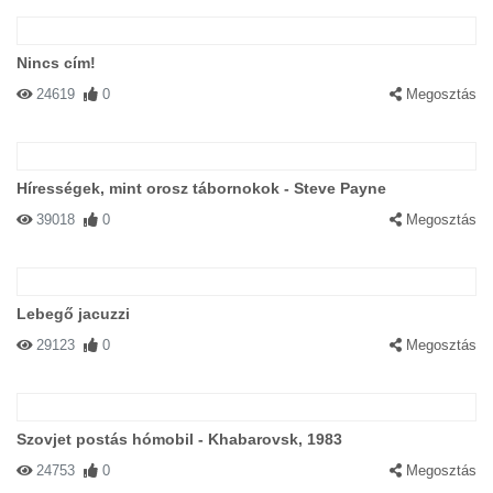
Nincs cím!
24619
0
Megosztás
Hírességek, mint orosz tábornokok - Steve Payne
39018
0
Megosztás
Lebegő jacuzzi
29123
0
Megosztás
Szovjet postás hómobil - Khabarovsk, 1983
24753
0
Megosztás