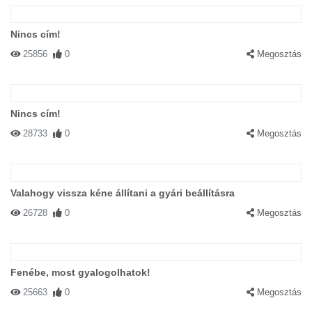
Nincs cím!
25856
0
Megosztás
Nincs cím!
28733
0
Megosztás
Valahogy vissza kéne állítani a gyári beállításra
26728
0
Megosztás
Fenébe, most gyalogolhatok!
25663
0
Megosztás