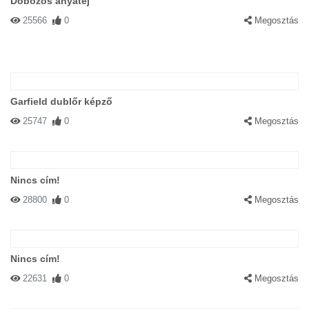
Dobozos anyatej
25566
0
Megosztás
Garfield dublőr képző
25747
0
Megosztás
Nincs cím!
28800
0
Megosztás
Nincs cím!
22631
0
Megosztás