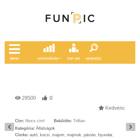
MENÜ
KATEGÓRIÁK
TOP 100
KERESÉS
29500
0
Kedvenc
Cím:
Nincs cím!
Beküldte:
Trillian
Kategória:
Állatságok
Címke:
autó
,
kocsi
,
majom
,
majmok
,
pávián
,
hyundai
,