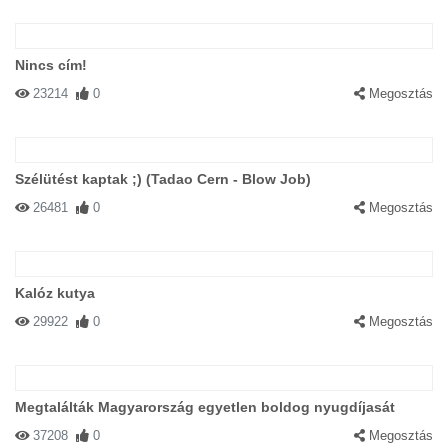
Nincs cím!
23214
0
Megosztás
Szélütést kaptak ;) (Tadao Cern - Blow Job)
26481
0
Megosztás
Kalóz kutya
29922
0
Megosztás
Megtalálták Magyarország egyetlen boldog nyugdíjasát
37208
0
Megosztás