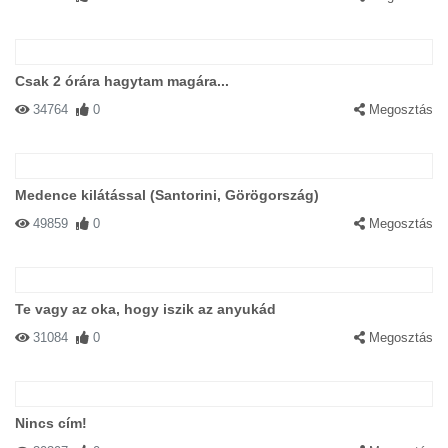
Csak 2 órára hagytam magára...
34764
0
Megosztás
Medence kilátással (Santorini, Görögország)
49859
0
Megosztás
Te vagy az oka, hogy iszik az anyukád
31084
0
Megosztás
Nincs cím!