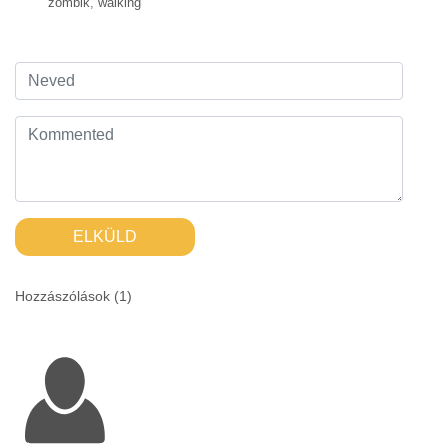
zombik
,
walking
ELKÜLD
Hozzászólások (
1
)