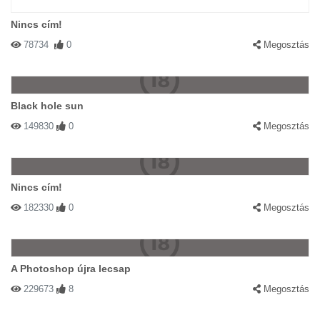
Nincs cím!
78734
0
Megosztás
Black hole sun
149830
0
Megosztás
Nincs cím!
182330
0
Megosztás
A Photoshop újra lecsap
229673
8
Megosztás