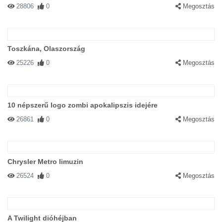
28806
0
Megosztás
Toszkána, Olaszország
25226
0
Megosztás
10 népszerű logo zombi apokalipszis idejére
26861
0
Megosztás
Chrysler Metro limuzin
26524
0
Megosztás
A Twilight dióhéjban