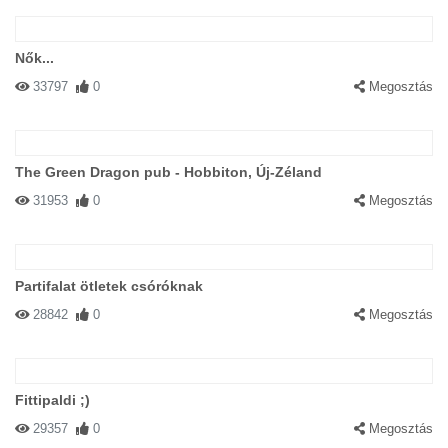
Nők...
33797
0
Megosztás
The Green Dragon pub - Hobbiton, Új-Zéland
31953
0
Megosztás
Partifalat ötletek csóróknak
28842
0
Megosztás
Fittipaldi ;)
29357
0
Megosztás