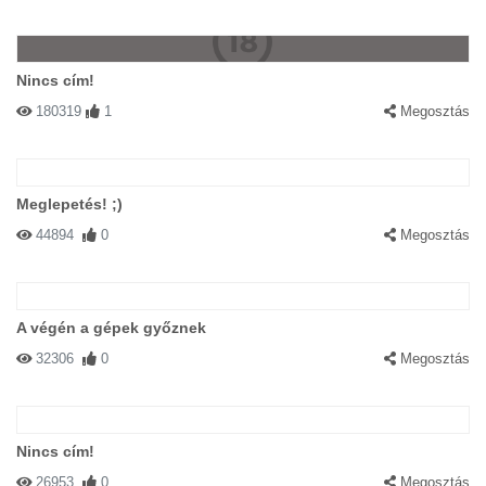
Nincs cím!
180319
1
Megosztás
Meglepetés! ;)
44894
0
Megosztás
A végén a gépek győznek
32306
0
Megosztás
Nincs cím!
26953
0
Megosztás