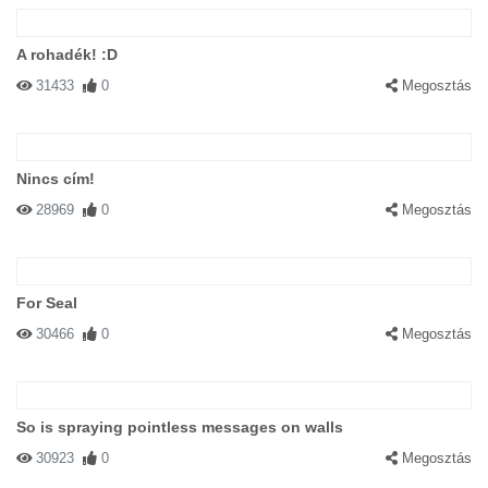
A rohadék! :D
31433
0
Megosztás
Nincs cím!
28969
0
Megosztás
For Seal
30466
0
Megosztás
So is spraying pointless messages on walls
30923
0
Megosztás