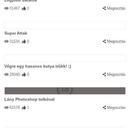
Legjobb barátok
31467
0
Megosztás
Super Attak
31534
0
Megosztás
Végre egy hasznos kutya trükk! ;)
28040
0
Megosztás
Lány Photoshop tetkóval
61578
1
Megosztás