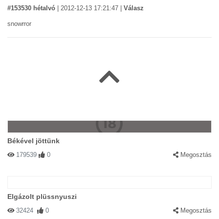
#153530 hétalvó
|
2012-12-13 17:21:47
|
Válasz
snowrror
Békével jöttünk
179539
0
Megosztás
Elgázolt plüssnyuszi
32424
0
Megosztás