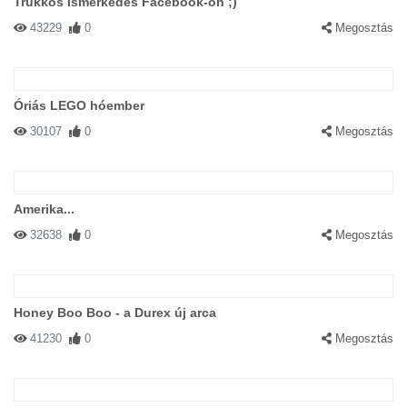
Trükkös ismerkedés Facebook-on ;)
43229
0
Megosztás
Óriás LEGO hóember
30107
0
Megosztás
Amerika...
32638
0
Megosztás
Honey Boo Boo - a Durex új arca
41230
0
Megosztás