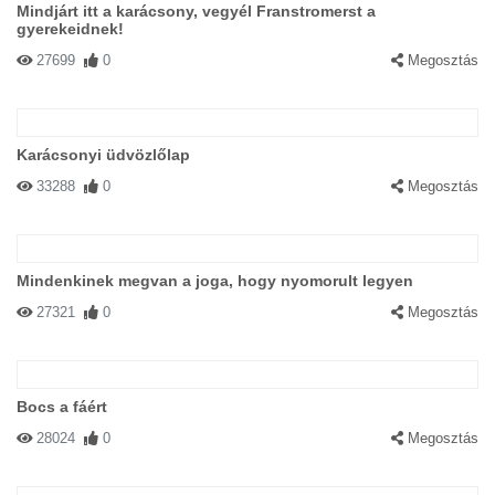
Mindjárt itt a karácsony, vegyél Franstromerst a
gyerekeidnek!
27699
0
Megosztás
Karácsonyi üdvözlőlap
33288
0
Megosztás
Mindenkinek megvan a joga, hogy nyomorult legyen
27321
0
Megosztás
Bocs a fáért
28024
0
Megosztás