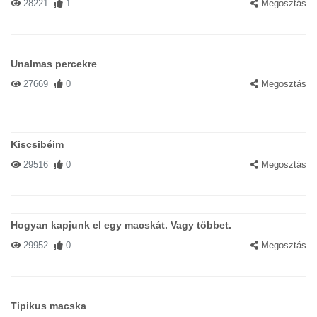
28221
1
Megosztás
Unalmas percekre
27669
0
Megosztás
Kiscsibéim
29516
0
Megosztás
Hogyan kapjunk el egy macskát. Vagy többet.
29952
0
Megosztás
Tipikus macska