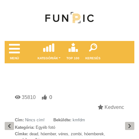
MENÜ
KATEGÓRIÁK
TOP 100
KERESÉS
35810
0
Kedvenc
Cím:
Nincs cím!
Beküldte:
kmfdm
Kategória:
Egyéb fotó
Címke:
dead
,
hóember
,
véres
,
zombi
,
hóemberek
,