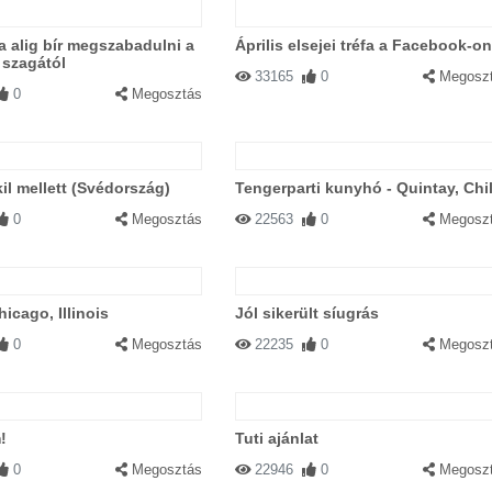
a alig bír megszabadulni a
Április elsejei tréfa a Facebook-on
 szagától
33165
0
Megosz
0
Megosztás
il mellett (Svédország)
Tengerparti kunyhó - Quintay, Chi
0
Megosztás
22563
0
Megosz
icago, Illinois
Jól sikerült síugrás
0
Megosztás
22235
0
Megosz
!
Tuti ajánlat
0
Megosztás
22946
0
Megosz