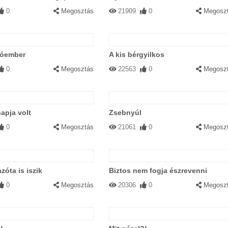
0
Megosztás
21909
0
Megosz
hóember
A kis bérgyilkos
0
Megosztás
22563
0
Megosz
apja volt
Zsebnyúl
0
Megosztás
21061
0
Megosz
azóta is iszik
Biztos nem fogja észrevenni
0
Megosztás
20306
0
Megosz