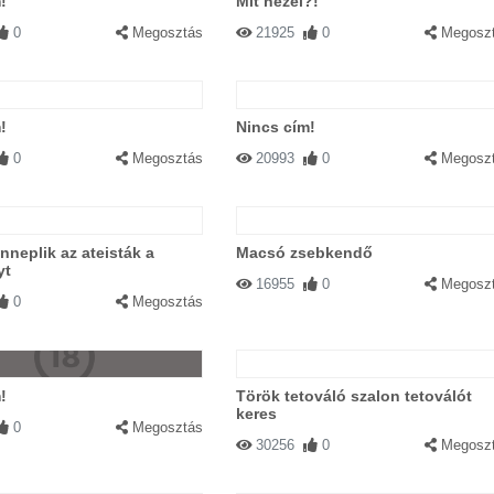
!
Mit nézel?!
0
Megosztás
21925
0
Megosz
!
Nincs cím!
0
Megosztás
20993
0
Megosz
neplik az ateisták a
Macsó zsebkendő
yt
16955
0
Megosz
0
Megosztás
!
Török tetováló szalon tetoválót
keres
0
Megosztás
30256
0
Megosz