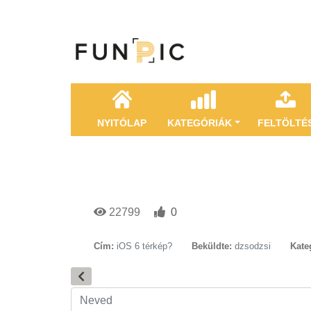
NYITÓLAP
KATEGÓRIÁK
FELTÖLTÉ
22799
0
Cím:
iOS 6 térkép?
Beküldte:
dzsodzsi
Kate