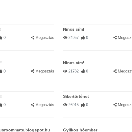
!
Nincs cím!
0
Megosztás
24957
0
Megosz
!
Nincs cím!
0
Megosztás
21782
0
Megosz
!
Sikertörténet
0
Megosztás
26915
0
Megosz
usroommate.blogspot.hu
Gyilkos hóember