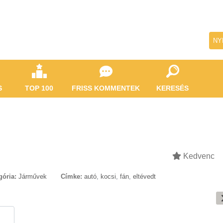
NY
S
TOP 100
FRISS KOMMENTEK
KERESÉS
Kedvenc
gória:
Járművek
Címke:
autó
,
kocsi
,
fán
,
eltévedt