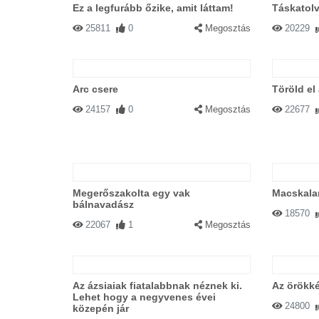
Ez a legfurább őzike, amit láttam!
Táskatolv
25811
0
Megosztás
20229
Arc csere
Töröld el
24157
0
Megosztás
22677
Megerőszakolta egy vak
Macskala
bálnavadász
18570
22067
1
Megosztás
Az ázsiaiak fiatalabbnak néznek ki.
Az örökké
Lehet hogy a negyvenes évei
24800
közepén jár