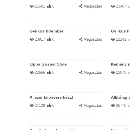
21601
0
Megosztás
23407
Gyilkos hóember
Gyilkos 
23917
0
Megosztás
21241
Oppa Gospel Style
Kemény n
22666
0
Megosztás
21075
A lézer kilövésre kész!
Állítólag 
21128
0
Megosztás
26770