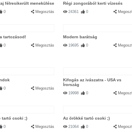
aj félresikerült menekülése
Régi zongorából kerti vízesés
0
Megosztás
24361
0
Megosz
 a tartozásod!
Modern barátság
0
Megosztás
19695
0
Megosz
ndok
Kifogás az ivászatra - USA vs
Írország
0
Megosztás
19998
0
Megosz
 tartó csoki ;)
Az örökké tartó csoki ;)
0
Megosztás
21064
0
Megosz