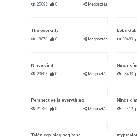
25093
0
Megosztás
The exorkitty
Lebuktak
18078
0
Megosztás
30480
Nincs cím!
Nincs cím
23603
0
Megosztás
23493
Perspective is everything
Nincs cím
21720
0
Megosztás
22412
Talán egy slag segítene...
myprecio