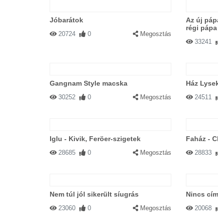
Jóbarátok
Az új páp
régi pápa
20724
0
Megosztás
33241
Gangnam Style macska
Ház Lysek
30252
0
Megosztás
24511
Iglu - Kivik, Feröer-szigetek
Faház - Ch
28685
0
Megosztás
28833
Nem túl jól sikerült síugrás
Nincs cím
23060
0
Megosztás
20068