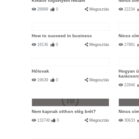
Kreatív fogselyem reklám
Nincs cím
28899
0
Megosztás
22234
How to succeed in business
Nincs cím
18136
0
Megosztás
27881
Hólovak
Hogyan ün
karácson
19639
0
Megosztás
22846
Nem kapnak otthon elég brét?
Nincs cím
132740
0
Megosztás
30633