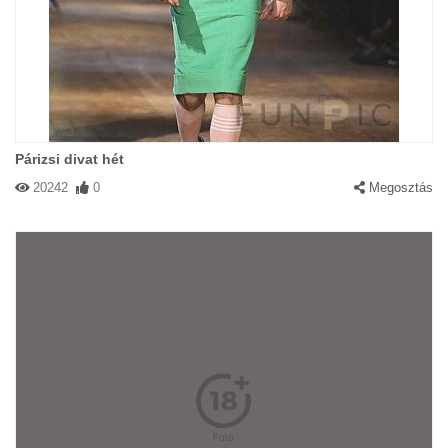
Párizsi divat hét
20242
0
Megosztás