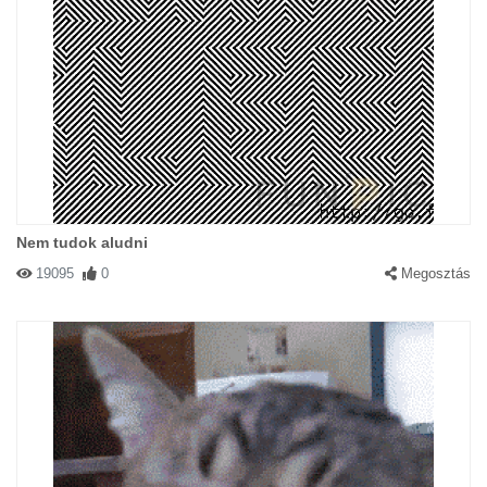
Nem tudok aludni
19095
0
Megosztás