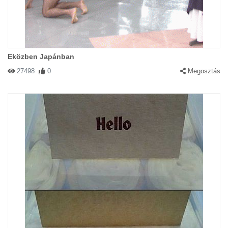
Eközben Japánban
27498
0
Megosztás