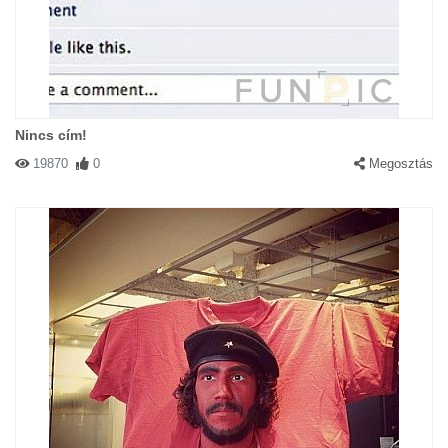
Nincs cím!
19870
0
Megosztás