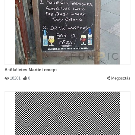
A tökéletes Martini recept
18201
0
Megosztás