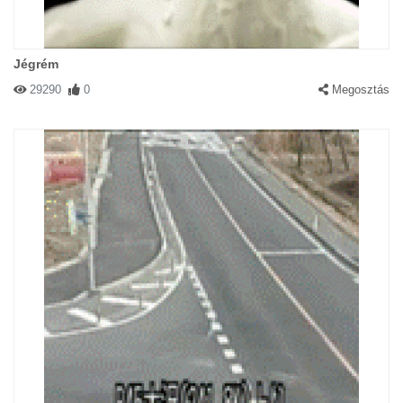
Jégrém
29290
0
Megosztás