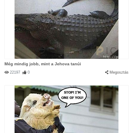
Még mindig jobb, mint a Jehova tanúi
22197
0
Megosztás