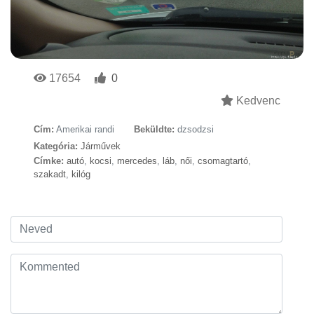
17654
0
Kedvenc
Cím:
Amerikai randi
Beküldte:
dzsodzsi
Kategória:
Járművek
Címke:
autó
,
kocsi
,
mercedes
,
láb
,
női
,
csomagtartó
,
szakadt
,
kilóg