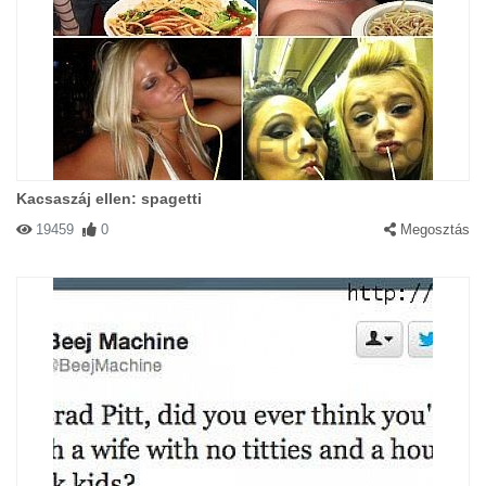
Kacsaszáj ellen: spagetti
19459
0
Megosztás