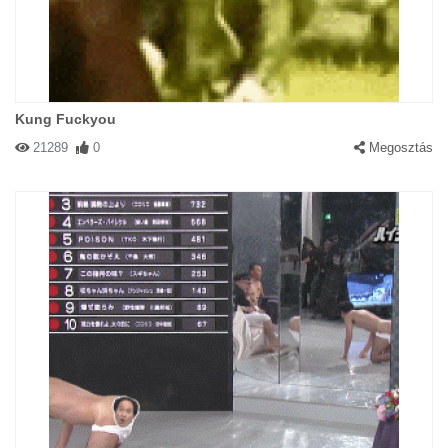
Kung Fuckyou
21289
0
Megosztás