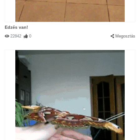
Edzés van!
22842
0
Megosztás