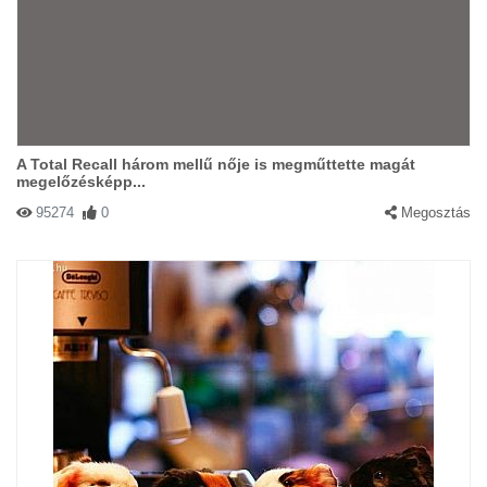
A Total Recall három mellű nője is megműttette magát
megelőzésképp...
95274
0
Megosztás