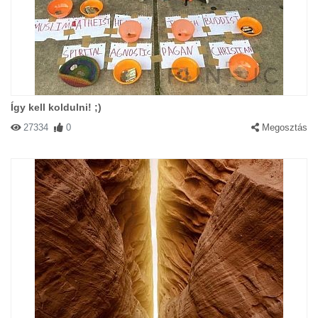
Így kell koldulni! ;)
27334
0
Megosztás