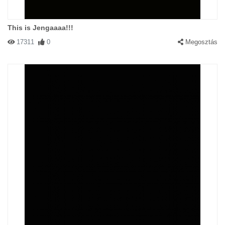
This is Jengaaaa!!!
17311
0
Megosztás