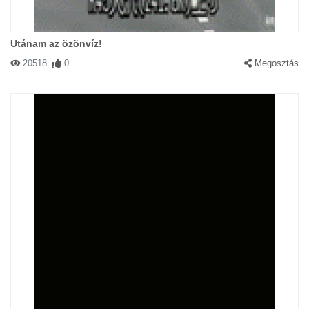
Utánam az özönvíz!
20518
0
Megosztás