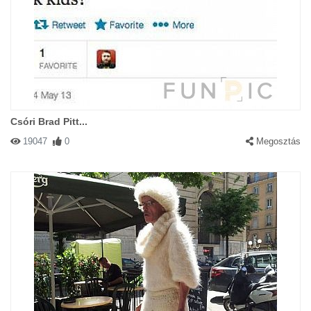
Csóri Brad Pitt...
19047
0
Megosztás