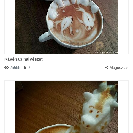
Kávéhab művészet
25698
0
Megosztás