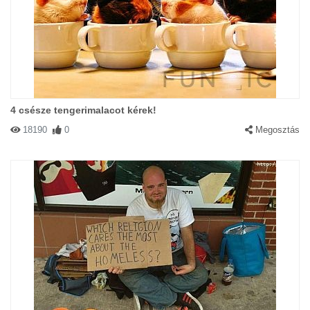
4 csésze tengerimalacot kérek!
18190
0
Megosztás