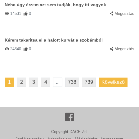
Néha úgy érzem azt sem tudják, hogy itt vagyok
14531
0
Megosztás
Kérem takarítsa el a halott kurvát a szobámból
24340
0
Megosztás
1
2
3
4
...
738
739
Következő
Copyright DACE Zrt.