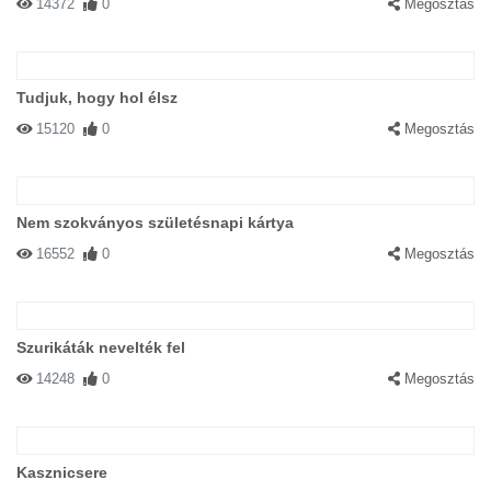
14372
0
Megosztás
Tudjuk, hogy hol élsz
15120
0
Megosztás
Nem szokványos születésnapi kártya
16552
0
Megosztás
Szurikáták nevelték fel
14248
0
Megosztás
Kasznicsere