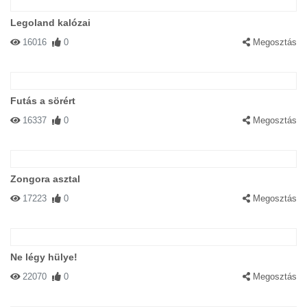
Legoland kalózai
16016
0
Megosztás
Futás a sörért
16337
0
Megosztás
Zongora asztal
17223
0
Megosztás
Ne légy hülye!
22070
0
Megosztás