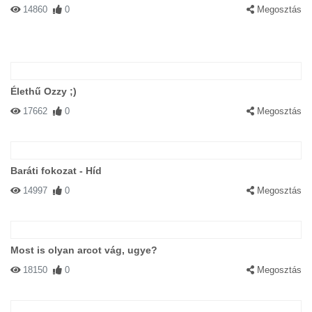
14860
0
Megosztás
Élethű Ozzy ;)
17662
0
Megosztás
Baráti fokozat - Híd
14997
0
Megosztás
Most is olyan arcot vág, ugye?
18150
0
Megosztás