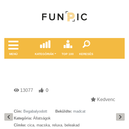
MENÜ
KATEGÓRIÁK
TOP 100
KERESÉS
13077
0
Kedvenc
Cím:
Begabalyodott
Beküldte:
madcat
Kategória:
Állatságok
Címke:
cica
,
macska
,
reluxa
,
beleakad