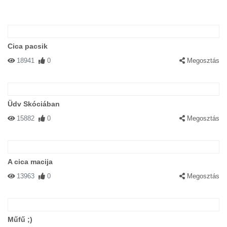
Cica pacsik
18941
0
Megosztás
Üdv Skóciában
15882
0
Megosztás
A cica macija
13963
0
Megosztás
Műfű ;)