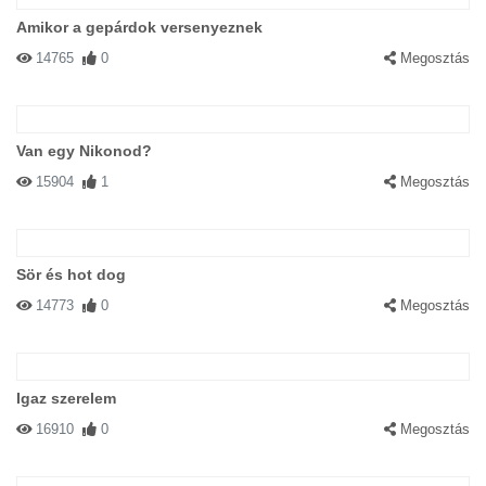
Amikor a gepárdok versenyeznek
14765
0
Megosztás
Van egy Nikonod?
15904
1
Megosztás
Sör és hot dog
14773
0
Megosztás
Igaz szerelem
16910
0
Megosztás