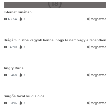
Internet Kínában
63554
0
Megosztás
Drágám, biztos vagyok benne, hogy te nem vagy a receptben
14390
0
Megosztás
Angry Birds
15468
0
Megosztás
Sürgős faxot küld a cica
13196
0
Megosztás