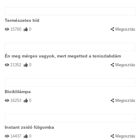
Természetes híd
15760
0
Megosztás
Én meg mérges vagyok, mert megetted a teniszlabdám
21352
0
Megosztás
Biciklilámpa
16253
0
Megosztás
Instant zsidó fülgomba
14437
0
Megosztás