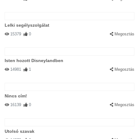
Lelki segélyszolgálat
15379
0
Megosztás
Isten hozott Disneylandben
14981
1
Megosztás
Nincs cím!
16139
0
Megosztás
Utolsó szavak