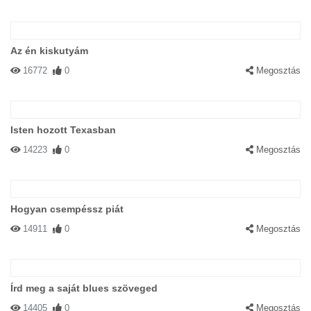
Az én kiskutyám
16772
0
Megosztás
Isten hozott Texasban
14223
0
Megosztás
Hogyan csempéssz piát
14911
0
Megosztás
Írd meg a saját blues szöveged
14405
0
Megosztás