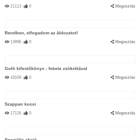
21113
0
Megosztás
Rendben, elfogadom az áldozatot!
13896
0
Megosztás
Goth kifestőkönyv - fekete zsírkrétával
18109
0
Megosztás
Szappan kocsi
17126
0
Megosztás
Speciális akció