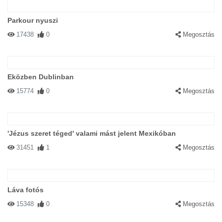
Parkour nyuszi
17438
0
Megosztás
Eközben Dublinban
15774
0
Megosztás
'Jézus szeret téged' valami mást jelent Mexikóban
31451
1
Megosztás
Láva fotós
15348
0
Megosztás