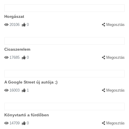
Horgászat
20106
0
Megosztás
Cicaszerelem
17685
0
Megosztás
A Google Street új autója ;)
16003
1
Megosztás
Könyvtartó a fürdőben
14709
0
Megosztás