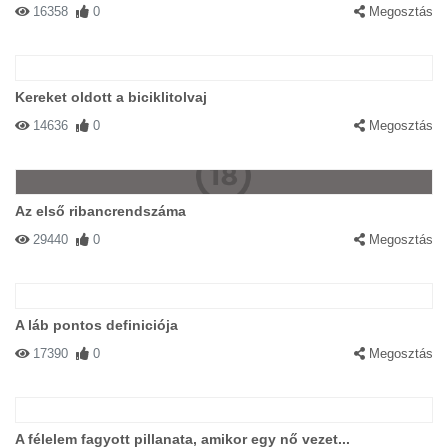
16358
0
Megosztás
Kereket oldott a biciklitolvaj
14636
0
Megosztás
Az első ribancrendszáma
29440
0
Megosztás
A láb pontos definiciója
17390
0
Megosztás
A félelem fagyott pillanata, amikor egy nő vezet...