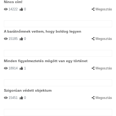
Nincs cím!
14222
0
Megosztás
A barátnőmnek vettem, hogy boldog legyen
15185
0
Megosztás
Minden figyelmeztetés mögött van egy történet
18914
1
Megosztás
Szigorúan védett objektum
15451
0
Megosztás