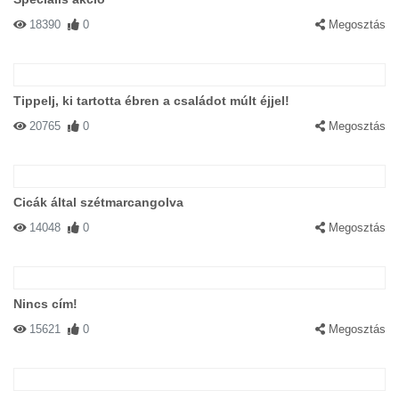
18390
0
Megosztás
Tippelj, ki tartotta ébren a családot múlt éjjel!
20765
0
Megosztás
Cicák által szétmarcangolva
14048
0
Megosztás
Nincs cím!
15621
0
Megosztás