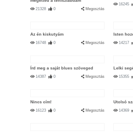
megetted a teniszlabdám
16245
21328
0
Megosztás
Az én kiskutyám
Isten hoz
16748
0
Megosztás
14217
Írd meg a saját blues szöveged
Lelki seg
14387
0
Megosztás
15355
Nincs cím!
Utolsó s
16123
0
Megosztás
14369