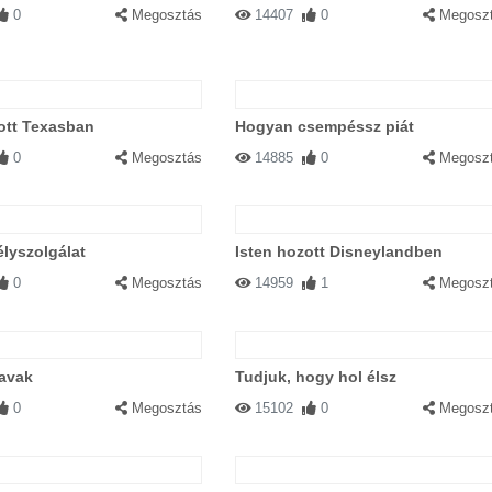
0
Megosztás
14407
0
Megosz
ott Texasban
Hogyan csempéssz piát
0
Megosztás
14885
0
Megosz
élyszolgálat
Isten hozott Disneylandben
0
Megosztás
14959
1
Megosz
zavak
Tudjuk, hogy hol élsz
0
Megosztás
15102
0
Megosz