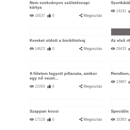
Nem szokványos születésnapi
Szurikátá
kártya
14241
16537
0
Megosztás
Kereket oldott a biciklitolvaj
Az első 
14623
0
Megosztás
29433
A félelem fagyott pillanata, amikor
Rendben,
egy nő vezet...
13887
21093
0
Megosztás
Szappan kocsi
Speciális
17118
0
Megosztás
18383