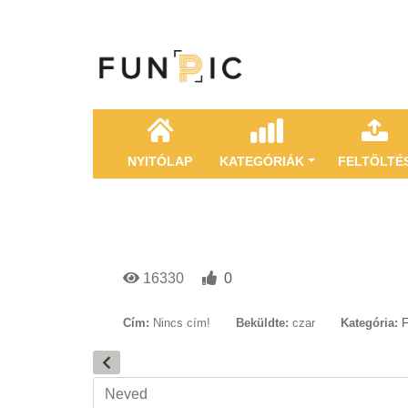
NYITÓLAP
KATEGÓRIÁK
FELTÖLTÉ
16330
0
Cím:
Nincs cím!
Beküldte:
czar
Kategória:
F