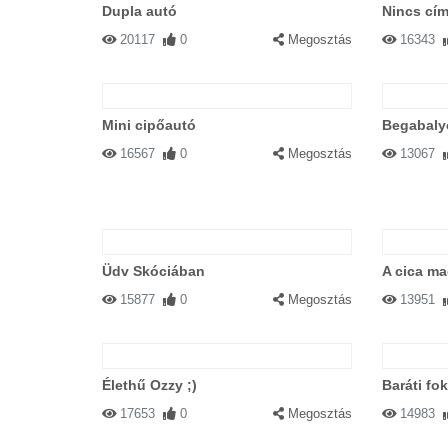
Dupla autó
Nincs cím
20117
0
Megosztás
16343
Mini cipőautó
Begabaly
16567
0
Megosztás
13067
Üdv Skóciában
A cica ma
15877
0
Megosztás
13951
Élethű Ozzy ;)
Baráti fok
17653
0
Megosztás
14983