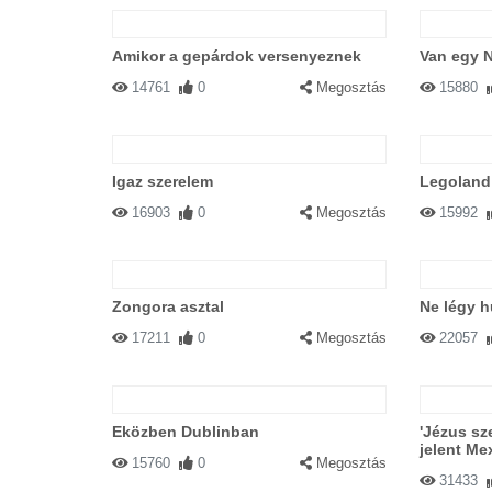
Amikor a gepárdok versenyeznek
Van egy 
14761
0
Megosztás
15880
Igaz szerelem
Legoland 
16903
0
Megosztás
15992
Zongora asztal
Ne légy h
17211
0
Megosztás
22057
Eközben Dublinban
'Jézus sz
jelent Me
15760
0
Megosztás
31433