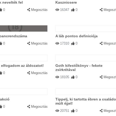
k nevelték fel
Kasznicsere
0
Megosztás
16347
0
Megosz
ribancrendszáma
A láb pontos definiciója
0
Megosztás
17310
0
Megosz
 elfogadom az áldozatot!
Goth kifestőkönyv - fekete
zsírkrétával
0
Megosztás
18105
0
Megosz
 akció
Tippelj, ki tartotta ébren a családo
múlt éjjel!
0
Megosztás
20751
0
Megosz