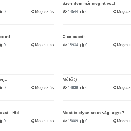
!
Szerintem már megint csal
0
Megosztás
14544
0
Megosz
odott
Cica pacsik
0
Megosztás
18934
0
Megosz
cija
Műfű ;)
0
Megosztás
14839
0
Megosz
ozat - Híd
Most is olyan arcot vág, ugye?
0
Megosztás
18009
0
Megosz