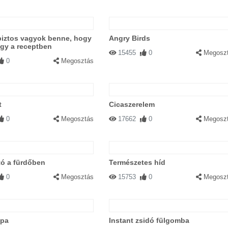
biztos vagyok benne, hogy
Angry Birds
gy a receptben
15455
0
Megosz
0
Megosztás
t
Cicaszerelem
0
Megosztás
17662
0
Megosz
tó a fürdőben
Természetes híd
0
Megosztás
15753
0
Megosz
mpa
Instant zsidó fülgomba