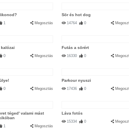
Nikonod?
Sör és hot dog
1
Megosztás
14764
0
Megosz
kalózai
Futás a sörért
0
Megosztás
16330
0
Megosz
ülye!
Parkour nyuszi
0
Megosztás
17436
0
Megosz
eret téged' valami mást
Láva fotós
xikóban
15334
0
Megosz
1
Megosztás