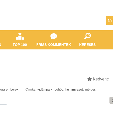
NY
S
TOP 100
FRISS KOMMENTEK
KERESÉS
Kedvenc
ura emberek
Címke:
vidámpark
,
bohóc
,
hullámvasút
,
mérges