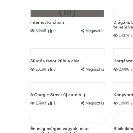
Internet Kínában
Drágám, 
te nem va
63548
0
Megosztás
14374
Sürgős faxot küld a cica
Horgásza
13186
0
Megosztás
20096
A Google Street új autója ;)
Könyvtar
15993
1
Megosztás
14699
Én meg mérges vagyok, mert
Biciklilá