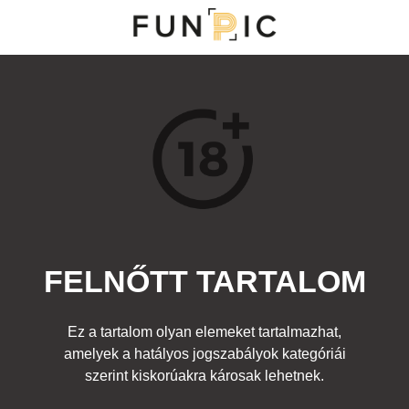
MENÜ
KATEGÓRIÁK
TOP 100
KERESÉS
FELNŐTT TARTALOM
29756
0
Kedvenc
Ez a tartalom olyan elemeket tartalmazhat,
Cím:
amelyek a hatályos jogszabályok kategóriái
Nincs cím!
Beküldte:
z3piq
Kategória:
szerint kiskorúakra károsak lehetnek.
Felnőtt
Címke:
elefánt
,
fasz
,
pénisz
,
testfestés
,
farok
,
ormány