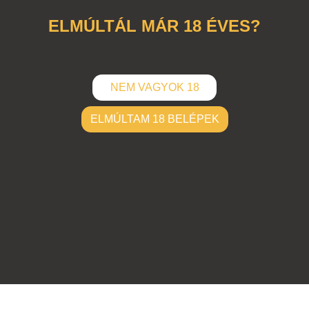
ELMÚLTÁL MÁR 18 ÉVES?
NEM VAGYOK 18
ELMÚLTAM 18 BELÉPEK
ELKÜLD
Hozzászólások (
0
)
Nincsenek hozzászólások