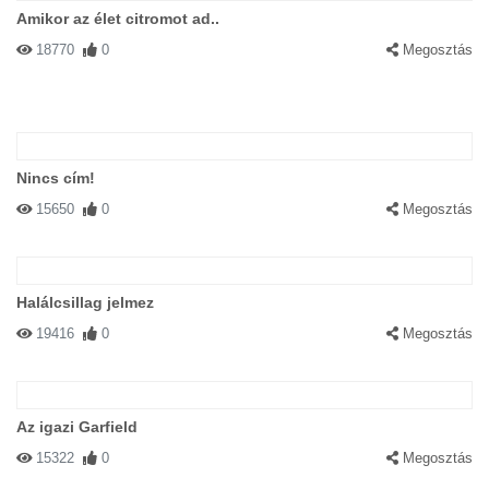
Amikor az élet citromot ad..
18770
0
Megosztás
Nincs cím!
15650
0
Megosztás
Halálcsillag jelmez
19416
0
Megosztás
Az igazi Garfield
15322
0
Megosztás