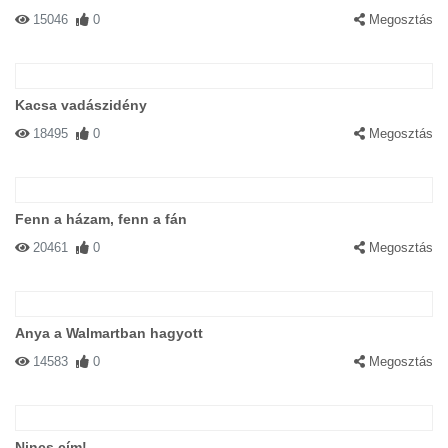
15046
0
Megosztás
Kacsa vadászidény
18495
0
Megosztás
Fenn a házam, fenn a fán
20461
0
Megosztás
Anya a Walmartban hagyott
14583
0
Megosztás
Nincs cím!