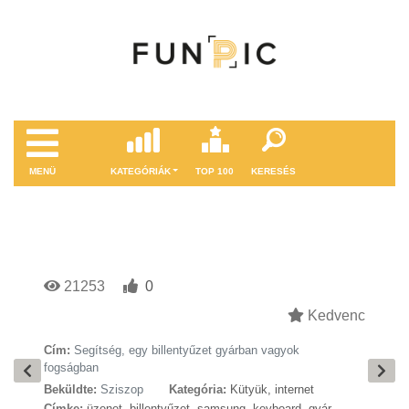
MENÜ
KATEGÓRIÁK
TOP 100
KERESÉS
21253
0
Kedvenc
Cím:
Segítség, egy billentyűzet gyárban vagyok
fogságban
Beküldte:
Sziszop
Kategória:
Kütyük, internet
Címke:
üzenet
,
billentyűzet
,
samsung
,
keyboard
,
gyár
,