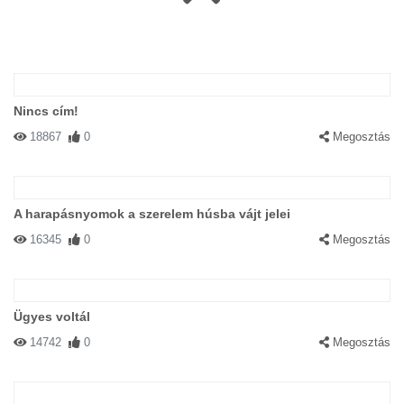
Nincs cím!
18867
0
Megosztás
A harapásnyomok a szerelem húsba vájt jelei
16345
0
Megosztás
Ügyes voltál
14742
0
Megosztás