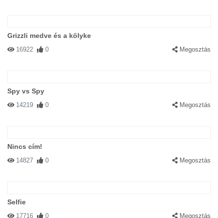
Grizzli medve és a kölyke
16922
0
Megosztás
Spy vs Spy
14219
0
Megosztás
Nincs cím!
14827
0
Megosztás
Selfie
17716
0
Megosztás