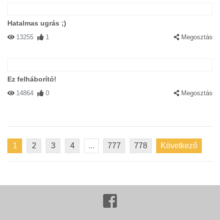
Hatalmas ugrás ;)
13255
1
Megosztás
Ez felháborító!
14864
0
Megosztás
1
2
3
4
...
777
778
Következő