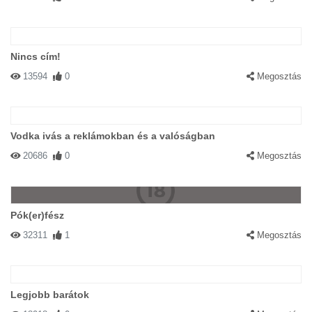
Nincs cím!
13594
0
Megosztás
Vodka ivás a reklámokban és a valóságban
20686
0
Megosztás
Pók(er)fész
32311
1
Megosztás
Legjobb barátok