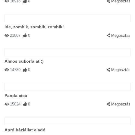
18918
0
Megosztás
Ide, zombik, zombik, zombik!
21007
0
Megosztás
Álmos cukorfalat :)
14789
0
Megosztás
Panda cica
15024
0
Megosztás
Apró háziállat eladó