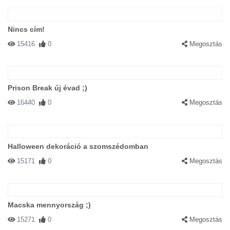
Nincs cím!
15416
0
Megosztás
Prison Break új évad ;)
16440
0
Megosztás
Halloween dekoráció a szomszédomban
15171
0
Megosztás
Macska mennyország ;)
15271
0
Megosztás