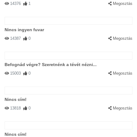
14376
1
Megosztás
Nincs ingyen fuvar
14387
0
Megosztás
Befognád végre? Szeretnénk a tévét nézni...
15003
0
Megosztás
Nincs cím!
13818
0
Megosztás
Nincs cím!