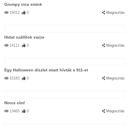
Grumpy cica smink
15012
0
Megosztás
Hidat szállítok vazze
14111
0
Megosztás
Egy Halloween díszlet miatt hívták a 911-et
15183
0
Megosztás
Nincs cím!
13465
0
Megosztás