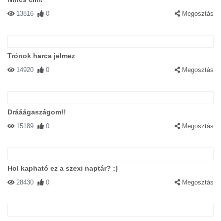
13816
0
Megosztás
Trónok harca jelmez
14920
0
Megosztás
Drááágaszágom!!
15189
0
Megosztás
Hol kapható ez a szexi naptár? :)
28430
0
Megosztás