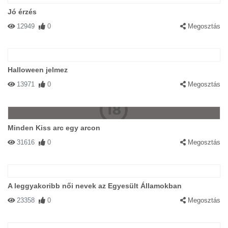
Jó érzés
12949
0
Megosztás
Halloween jelmez
13971
0
Megosztás
Minden Kiss arc egy arcon
31616
0
Megosztás
A leggyakoribb női nevek az Egyesült Államokban
23358
0
Megosztás