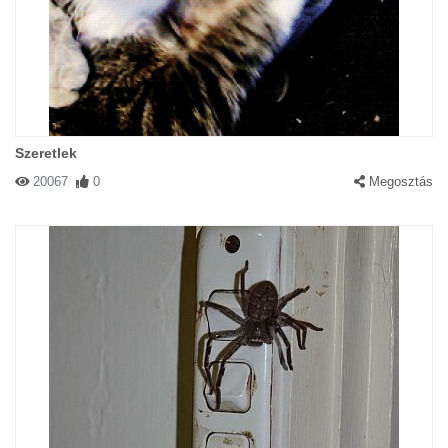
Szeretlek
20067
0
Megosztás