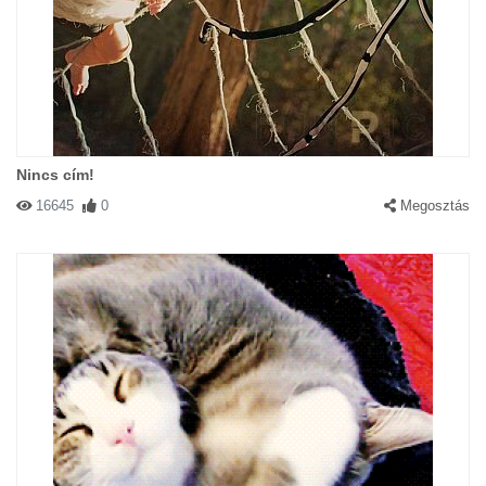
Nincs cím!
16645
0
Megosztás