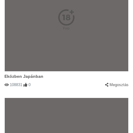
Eközben Japánban
108831
0
Megosztás