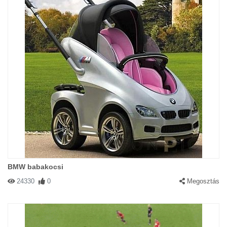
BMW babakocsi
24330
0
Megosztás