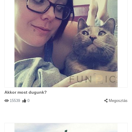
Akkor most dugunk?
15539
0
Megosztás