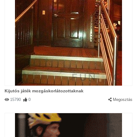
Kijutós játék mozgáskorlátozottaknak
15790
0
Megosztás