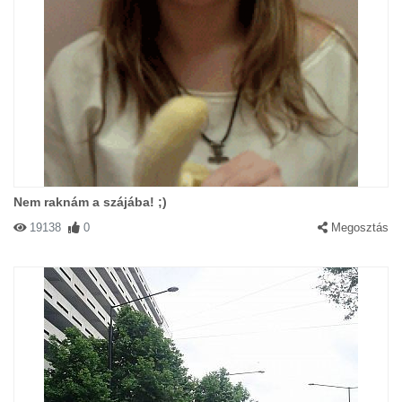
Nem raknám a szájába! ;)
19138
0
Megosztás