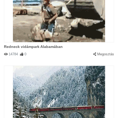
Redneck vidámpark Alabamában
14784
0
Megosztás