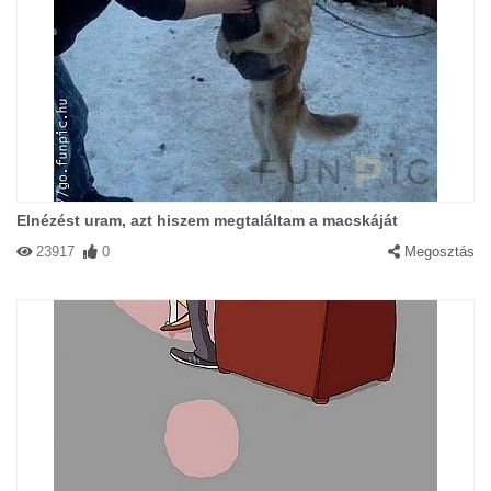
Elnézést uram, azt hiszem megtaláltam a macskáját
23917
0
Megosztás