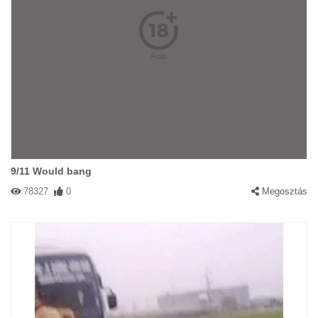
9/11 Would bang
78327
0
Megosztás