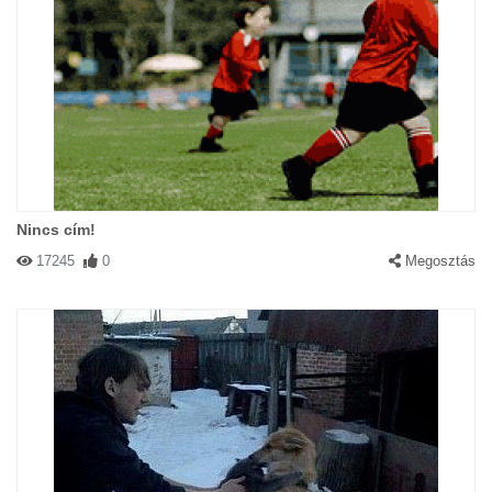
Nincs cím!
17245
0
Megosztás