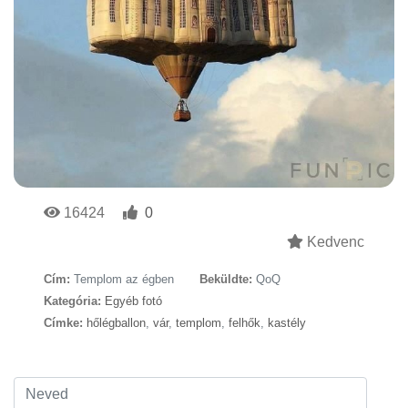
16424
0
Kedvenc
Cím:
Templom az égben
Beküldte:
QoQ
Kategória:
Egyéb fotó
Címke:
hőlégballon
,
vár
,
templom
,
felhők
,
kastély