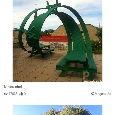
Nincs cím!
17663
0
Megosztás