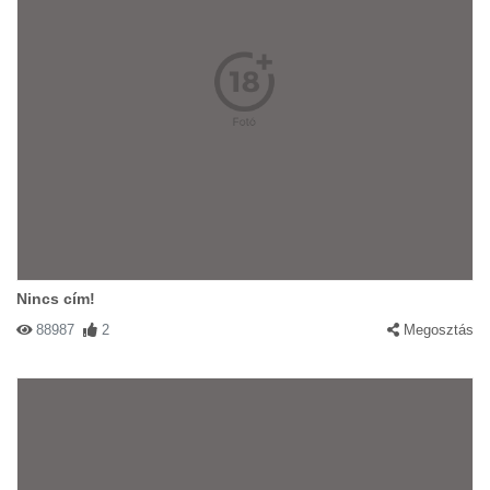
Nincs cím!
88987
2
Megosztás