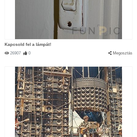
Kapcsold fel a lámpát!
26907
0
Megosztás