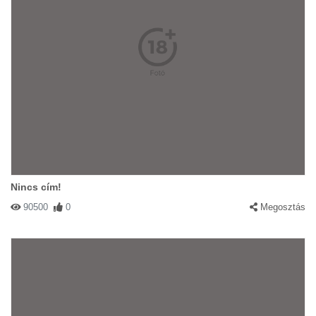
Nincs cím!
90500
0
Megosztás