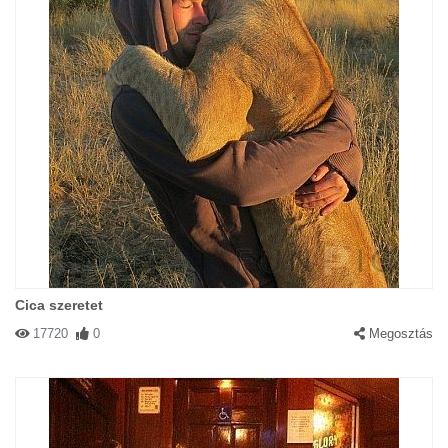
Cica szeretet
17720
0
Megosztás