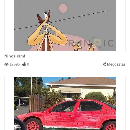
Nincs cím!
17696
0
Megosztás