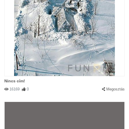
Nincs cím!
16169
0
Megosztás