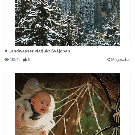
A Landwasser viadukt Svájcban
18843
0
Megosztás