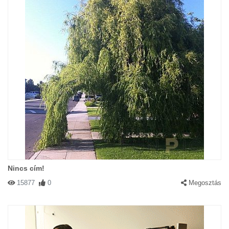
Nincs cím!
15877
0
Megosztás