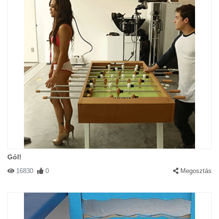
Gól!
16830
0
Megosztás