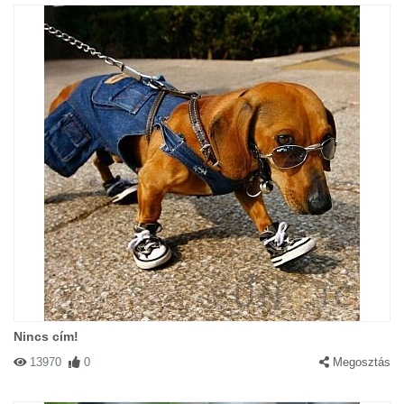
Nincs cím!
13970
0
Megosztás