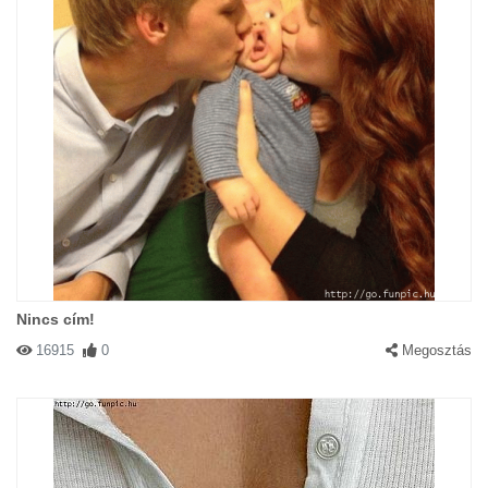
Nincs cím!
16915
0
Megosztás