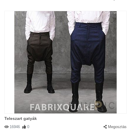
Teleszart gatyák
16946
0
Megosztás