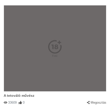
A tetováló művész
33609
0
Megosztás