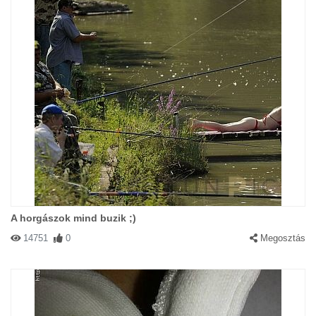
A horgászok mind buzik ;)
14751
0
Megosztás