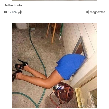
Dollár torta
17124
0
Megosztás