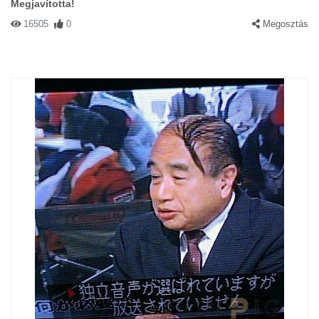
Megjavította!
16505
0
Megosztás