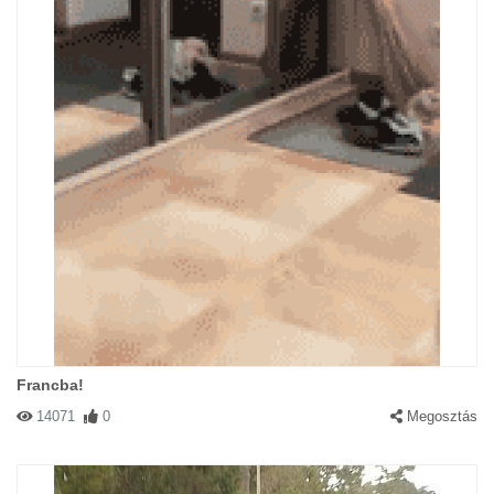
Francba!
14071
0
Megosztás