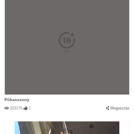
Pókasszony
103176
1
Megosztás