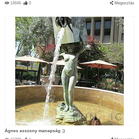
14846
0
Megosztás
Ágnes asszony manapság ;)