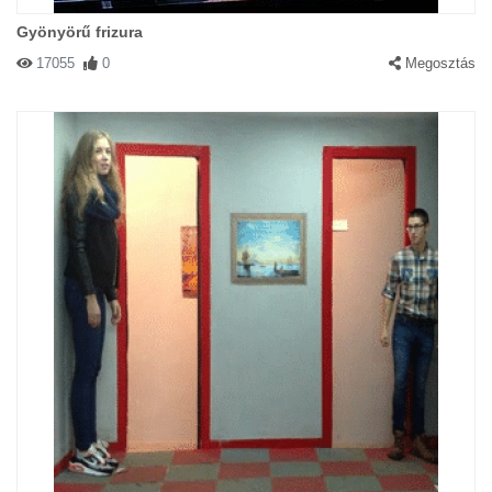
Gyönyörű frizura
17055
0
Megosztás