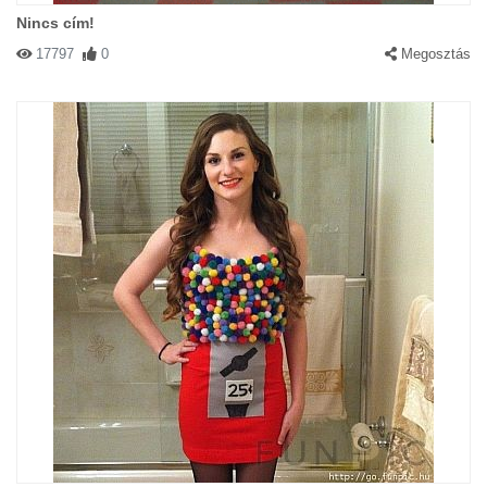
Nincs cím!
17797
0
Megosztás