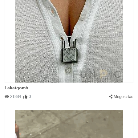
Lakatgomb
21884
0
Megosztás