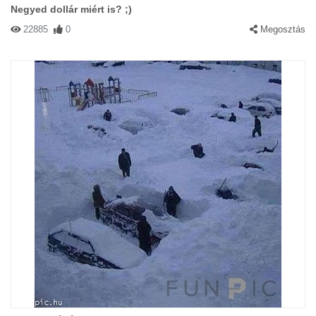
Negyed dollár miért is? ;)
22885
0
Megosztás