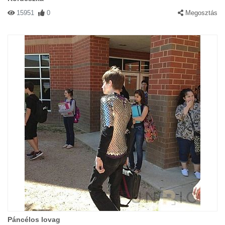
15951
0
Megosztás
Páncélos lovag