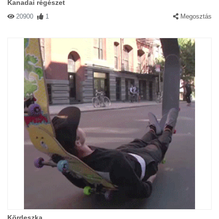
Kanadai régészet
20900
1
Megosztás
Kördeszka