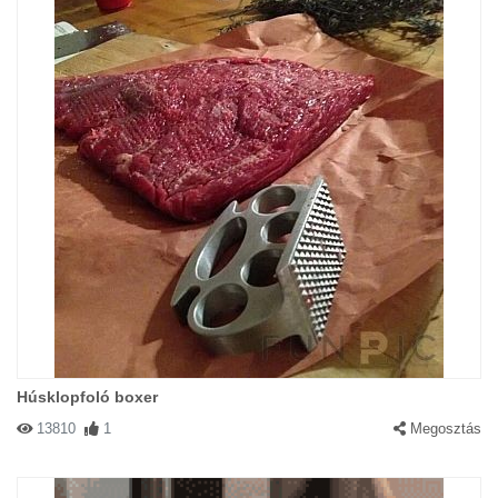
Húsklopfoló boxer
13810
1
Megosztás