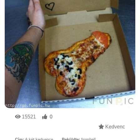
15521
0
Kedvenc
Cím:
A két kedvence
Beküldte:
fromhell