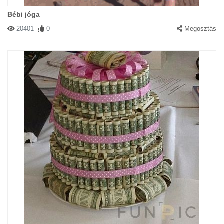
Bébi jóga
20401
0
Megosztás