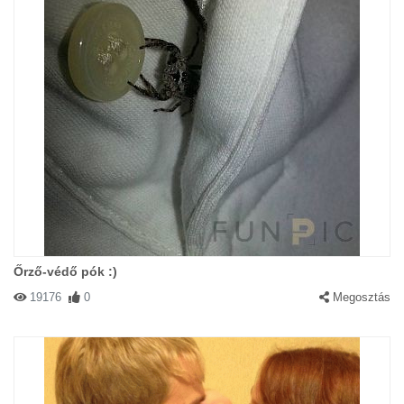
Őrző-védő pók :)
19176
0
Megosztás