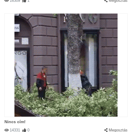
16309
1
Megosztás
Nincs cím!
14331
0
Megosztás