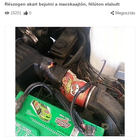
Részegen akart bejutni a macskaajtón, félúton elaludt
18201
0
Megosztás