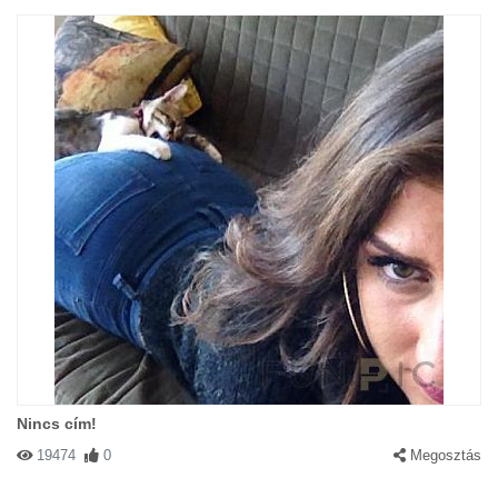
Nincs cím!
19474
0
Megosztás