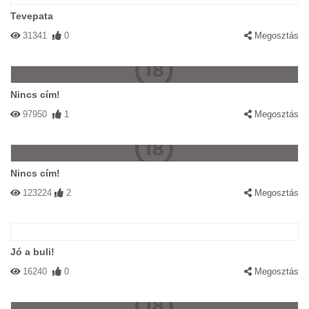
Tevepata
31341
0
Megosztás
Nincs cím!
97950
1
Megosztás
Nincs cím!
123224
2
Megosztás
Jó a buli!
16240
0
Megosztás