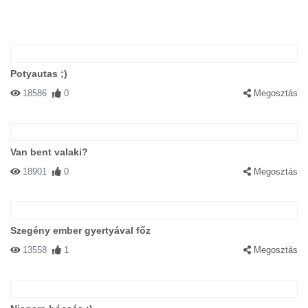
Potyautas ;)
18586
0
Megosztás
Van bent valaki?
18901
0
Megosztás
Szegény ember gyertyával főz
13558
1
Megosztás