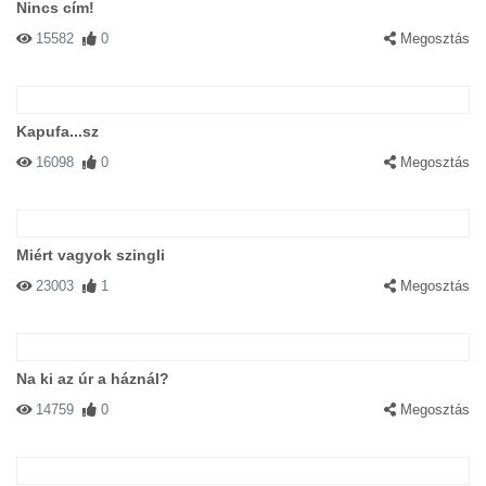
Nincs cím!
15582
0
Megosztás
Kapufa...sz
16098
0
Megosztás
Miért vagyok szingli
23003
1
Megosztás
Na ki az úr a háznál?
14759
0
Megosztás