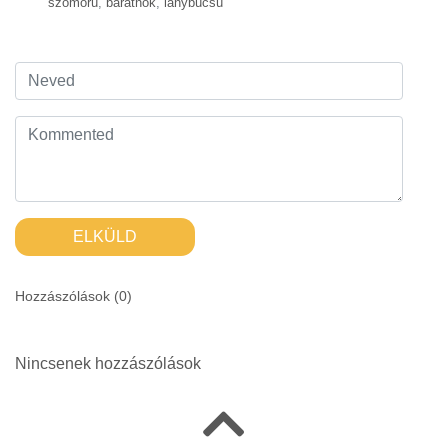
szomorú
,
barátnők
,
lánybúcsú
ELKÜLD
Hozzászólások (
0
)
Nincsenek hozzászólások