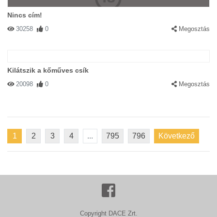
Nincs cím!
30258
0
Megosztás
Kilátszik a kőműves csík
20098
0
Megosztás
1
2
3
4
...
795
796
Következő
Copyright DACE Zrt.