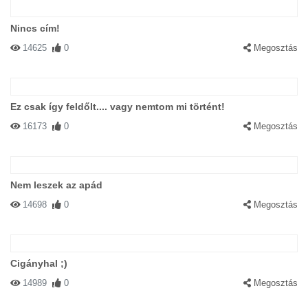
Nincs cím!
14625
0
Megosztás
Ez csak így feldőlt.... vagy nemtom mi történt!
16173
0
Megosztás
Nem leszek az apád
14698
0
Megosztás
Cigányhal ;)
14989
0
Megosztás