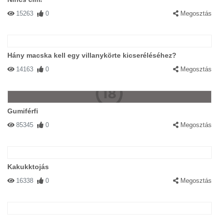
15263
0
Megosztás
Hány macska kell egy villanykörte kicseréléséhez?
14163
0
Megosztás
Gumiférfi
85345
0
Megosztás
Kakukktojás
16338
0
Megosztás