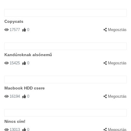
Copycats
17577
0
Megosztás
Kandúroknak alsónemű
15425
0
Megosztás
Macbook HDD csere
16194
0
Megosztás
Nincs cím!
13013
0
Megosztás