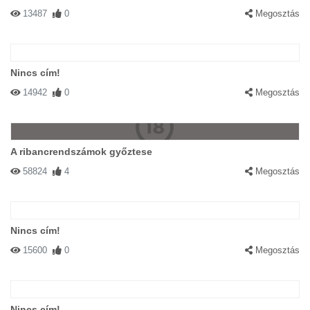
13487
0
Megosztás
Nincs cím!
14942
0
Megosztás
A ribancrendszámok győztese
58824
4
Megosztás
Nincs cím!
15600
0
Megosztás
Nincs cím!