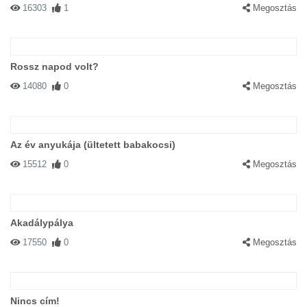
16303
1
Megosztás
Rossz napod volt?
14080
0
Megosztás
Az év anyukája (ültetett babakocsi)
15512
0
Megosztás
Akadálypálya
17550
0
Megosztás
Nincs cím!