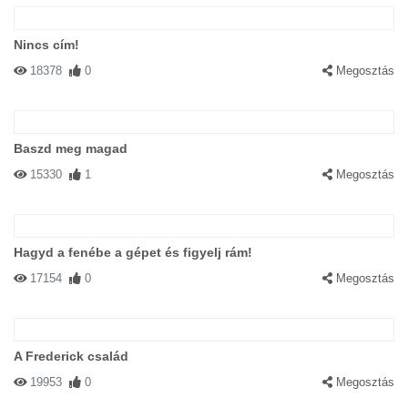
Nincs cím!
18378
0
Megosztás
Baszd meg magad
15330
1
Megosztás
Hagyd a fenébe a gépet és figyelj rám!
17154
0
Megosztás
A Frederick család
19953
0
Megosztás