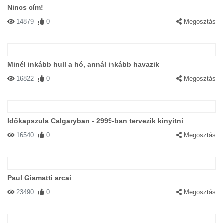
Nincs cím!
14879
0
Megosztás
Minél inkább hull a hó, annál inkább havazik
16822
0
Megosztás
Időkapszula Calgaryban - 2999-ban tervezik kinyitni
16540
0
Megosztás
Paul Giamatti arcai
23490
0
Megosztás