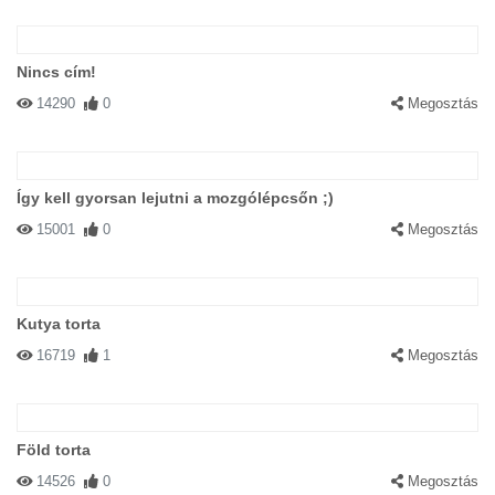
Nincs cím!
14290
0
Megosztás
Így kell gyorsan lejutni a mozgólépcsőn ;)
15001
0
Megosztás
Kutya torta
16719
1
Megosztás
Föld torta
14526
0
Megosztás