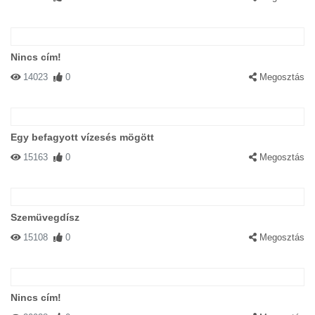
Nincs cím!
14023
0
Megosztás
Egy befagyott vízesés mögött
15163
0
Megosztás
Szemüvegdísz
15108
0
Megosztás
Nincs cím!