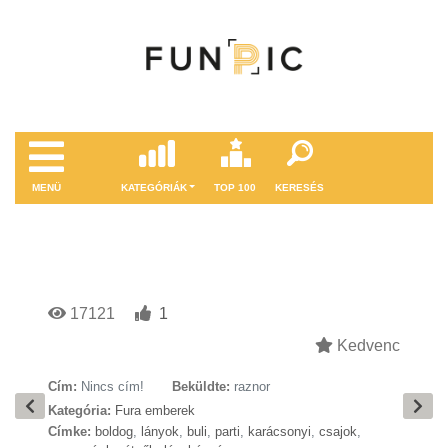
MENÜ
KATEGÓRIÁK
TOP 100
KERESÉS
17121
1
Kedvenc
Cím:
Nincs cím!
Beküldte:
raznor
Kategória:
Fura emberek
Címke:
boldog
,
lányok
,
buli
,
parti
,
karácsonyi
,
csajok
,