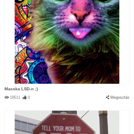
Macska LSD-n ;)
19511
0
Megosztás