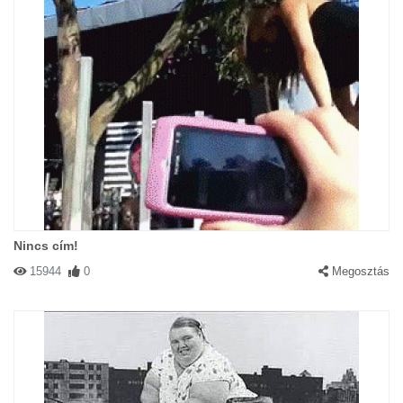
Nincs cím!
15944
0
Megosztás