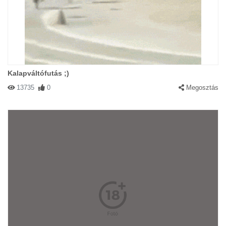
Kalapváltófutás ;)
13735
0
Megosztás