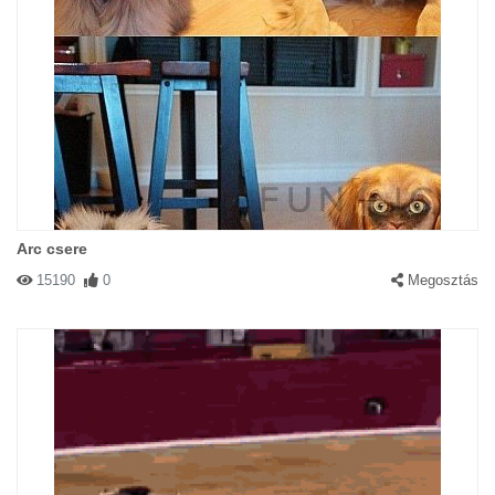
Arc csere
15190
0
Megosztás