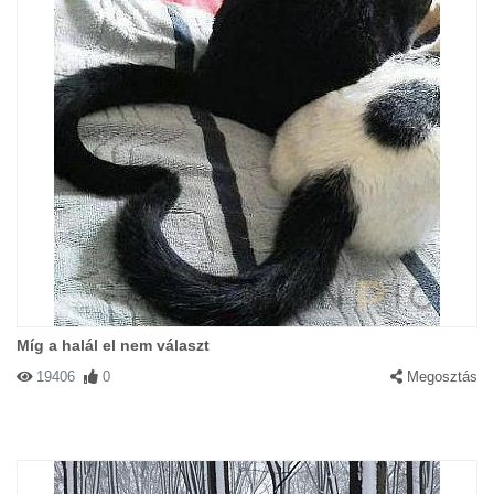
Míg a halál el nem választ
19406
0
Megosztás