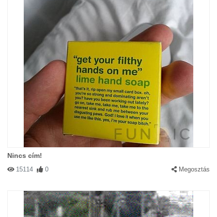
Nincs cím!
15114
0
Megosztás