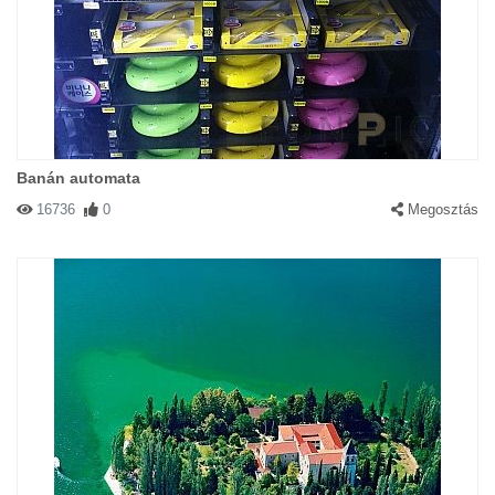
Banán automata
16736
0
Megosztás