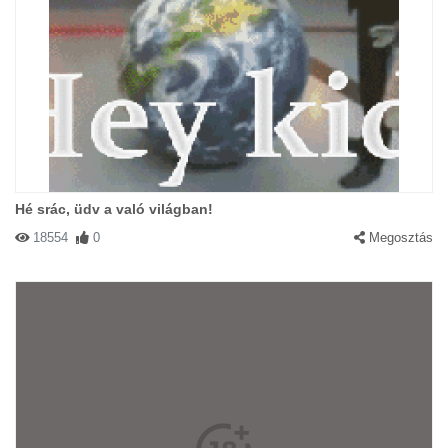
Hé srác, üdv a való világban!
18554
0
Megosztás