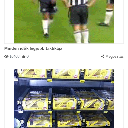
Minden idők legjobb taktikája
16408
0
Megosztás