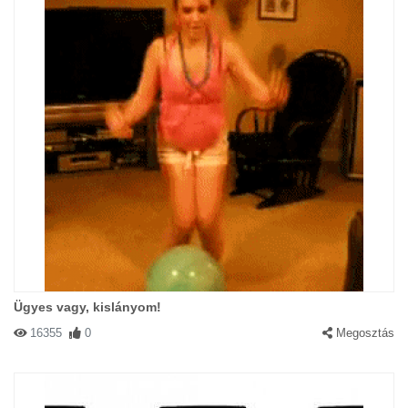
Ügyes vagy, kislányom!
16355
0
Megosztás