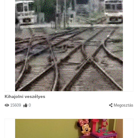
Kihajolni veszélyes
15609
0
Megosztás