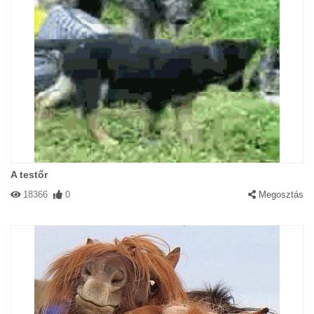
A testőr
18366
0
Megosztás