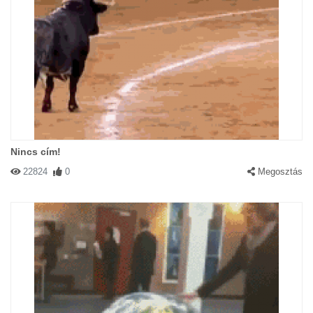
Nincs cím!
22824
0
Megosztás