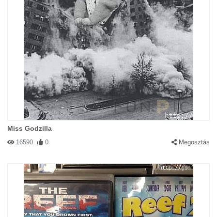
Miss Godzilla
16590
0
Megosztás