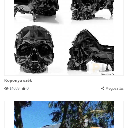
Koponya szék
14689
0
Megosztás