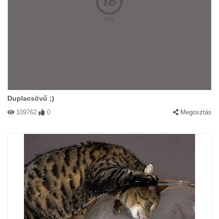
Duplacsövű ;)
109762
0
Megosztás