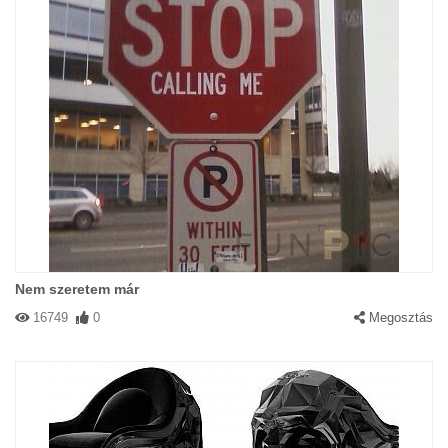
Nem szeretem már
16749
0
Megosztás