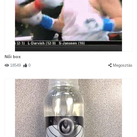
Női box
18549
0
Megosztás