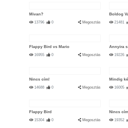
Mivan?
Boldog Va
13796
0
Megosztás
21481
Flappy Bird vs Mario
Annyira sz
16955
0
Megosztás
19226
Nincs cím!
Mindig ké
14688
0
Megosztás
16005
Flappy Bird
Nincs cím
15304
0
Megosztás
19352