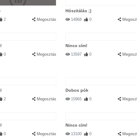
é
Hószitálás ;)
2
Megosztás
14968
0
Megosz
!
Nincs cím!
0
Megosztás
13597
0
Megosz
!
Dobos pók
2
Megosztás
15965
0
Megosz
!
Nincs cím!
0
Megosztás
13100
0
Megosz