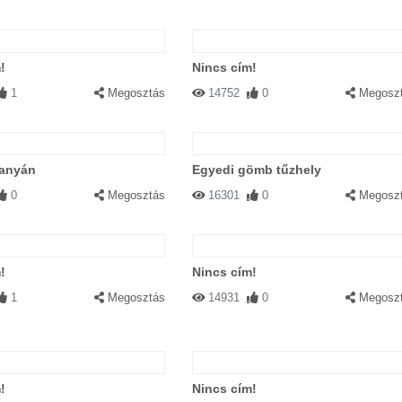
!
Nincs cím!
1
Megosztás
14752
0
Megosz
tanyán
Egyedi gömb tűzhely
0
Megosztás
16301
0
Megosz
!
Nincs cím!
1
Megosztás
14931
0
Megosz
!
Nincs cím!