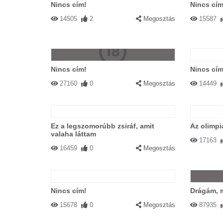
Nincs cím!
Nincs cím
14505
2
Megosztás
15587
Nincs cím!
Nincs cím
27160
0
Megosztás
14449
Ez a legszomorúbb zsiráf, amit
Az olimpi
valaha láttam
17163
16459
0
Megosztás
Nincs cím!
Drágám, 
15678
0
Megosztás
87935