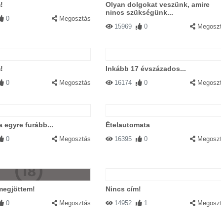
!
Olyan dolgokat veszünk, amire
nincs szükségünk...
0
Megosztás
15969
0
Megosz
!
Inkább 17 évszázados...
0
Megosztás
16174
0
Megosz
a egyre furább...
Ételautomata
0
Megosztás
16395
0
Megosz
megjöttem!
Nincs cím!
0
Megosztás
14952
1
Megosz