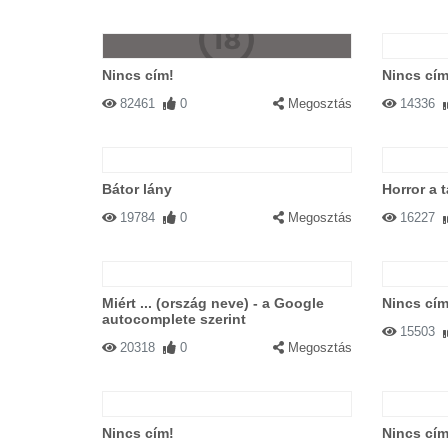
Nincs cím!
Nincs cím
82461
0
Megosztás
14336
Bátor lány
Horror a 
19784
0
Megosztás
16227
Miért ... (ország neve) - a Google
Nincs cím
autocomplete szerint
15503
20318
0
Megosztás
Nincs cím!
Nincs cím