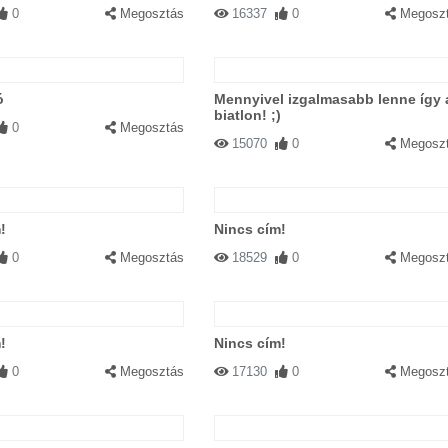
0
Megosztás
16337
0
Megosz
ó
Mennyivel izgalmasabb lenne így 
biatlon! ;)
0
Megosztás
15070
0
Megosz
!
Nincs cím!
0
Megosztás
18529
0
Megosz
!
Nincs cím!
0
Megosztás
17130
0
Megosz