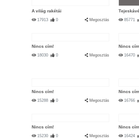
A világ rakétái
Tejeskáv
17913
0
Megosztás
85771
Nincs cím!
Nincs cím
18030
0
Megosztás
16470
Nincs cím!
Nincs cím
15288
0
Megosztás
16766
Nincs cím!
Nincs cím
15230
0
Megosztás
16424