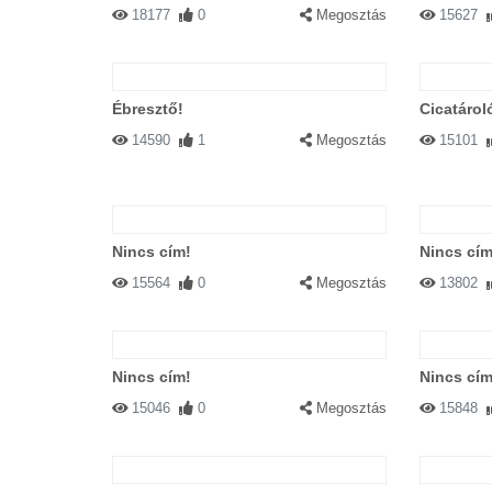
18177
0
Megosztás
15627
Ébresztő!
Cicatárol
14590
1
Megosztás
15101
Nincs cím!
Nincs cím
15564
0
Megosztás
13802
Nincs cím!
Nincs cím
15046
0
Megosztás
15848