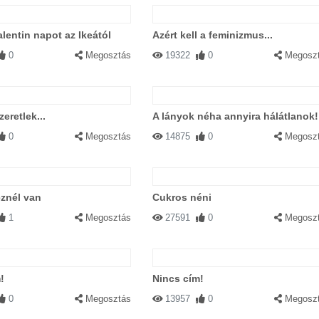
lentin napot az Ikeától
Azért kell a feminizmus...
0
Megosztás
19322
0
Megosz
eretlek...
A lányok néha annyira hálátlanok!
0
Megosztás
14875
0
Megosz
znél van
Cukros néni
1
Megosztás
27591
0
Megosz
!
Nincs cím!
0
Megosztás
13957
0
Megosz