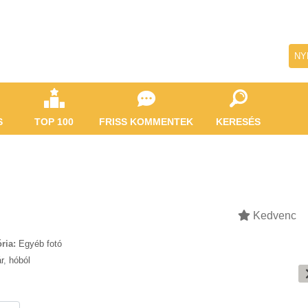
NY
S
TOP 100
FRISS KOMMENTEK
KERESÉS
Kedvenc
ria:
Egyéb fotó
r
,
hóból