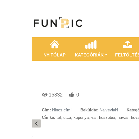
NYITÓLAP
KATEGÓRIÁK
FELTÖLTÉ
15832
0
Cím:
Nincs cím!
Beküldte:
NaiveviaN
Kategó
Címke:
tél
,
utca
,
koponya
,
vár
,
hószobor
,
havas
,
hóvá