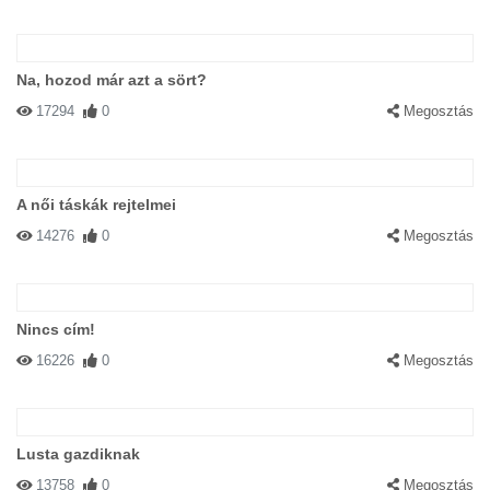
Na, hozod már azt a sört?
17294
0
Megosztás
A női táskák rejtelmei
14276
0
Megosztás
Nincs cím!
16226
0
Megosztás
Lusta gazdiknak
13758
0
Megosztás