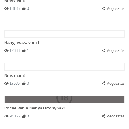
Nincs cím!
13135
0
Megosztás
Hányj csak, cirmi!
12688
1
Megosztás
Nincs cím!
17536
0
Megosztás
Pöcse van a menyasszonynak!
94055
3
Megosztás