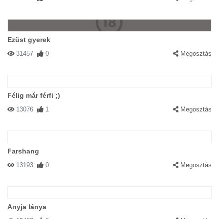
Ezüst gyerek
31457
0
Megosztás
Félig már férfi ;)
13076
1
Megosztás
Farshang
13193
0
Megosztás
Anyja lánya