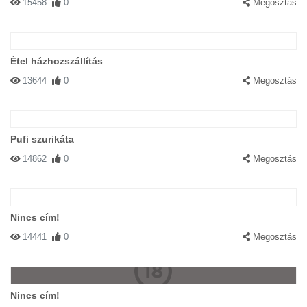
15458
0
Megosztás
Étel házhozszállítás
13644
0
Megosztás
Pufi szurikáta
14862
0
Megosztás
Nincs cím!
14441
0
Megosztás
Nincs cím!