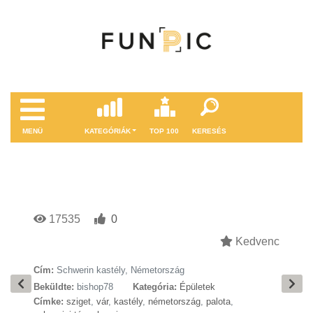
MENÜ
KATEGÓRIÁK
TOP 100
KERESÉS
17535
0
Kedvenc
Cím:
Schwerin kastély, Németország
Beküldte:
bishop78
Kategória:
Épületek
Címke:
sziget
,
vár
,
kastély
,
németország
,
palota
,