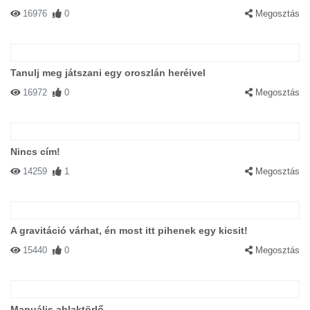
16976
0
Megosztás
Tanulj meg játszani egy oroszlán heréivel
16972
0
Megosztás
Nincs cím!
14259
1
Megosztás
A gravitáció várhat, én most itt pihenek egy kicsit!
15440
0
Megosztás
Manuális ablaktörlő