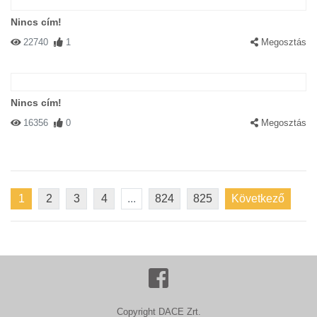
Nincs cím!
22740
1
Megosztás
Nincs cím!
16356
0
Megosztás
1
2
3
4
...
824
825
Következő
Copyright DACE Zrt.