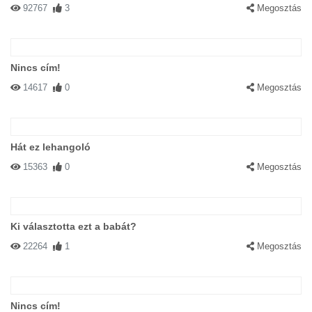
92767
3
Megosztás
Nincs cím!
14617
0
Megosztás
Hát ez lehangoló
15363
0
Megosztás
Ki választotta ezt a babát?
22264
1
Megosztás
Nincs cím!