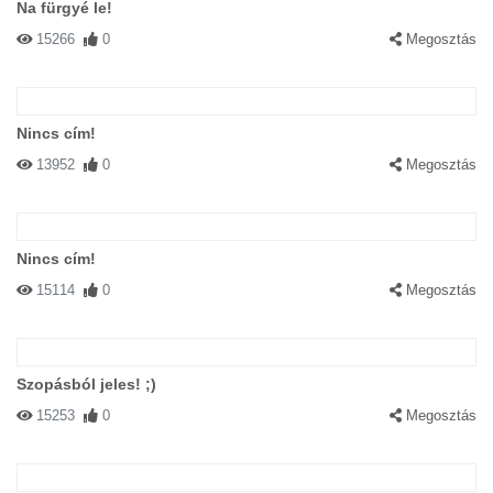
Na fürgyé le!
15266
0
Megosztás
Nincs cím!
13952
0
Megosztás
Nincs cím!
15114
0
Megosztás
Szopásból jeles! ;)
15253
0
Megosztás