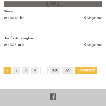
Nincs cím!
118442
4
Megosztás
Ház Észtországban
16373
0
Megosztás
1
2
3
4
...
826
827
Következő