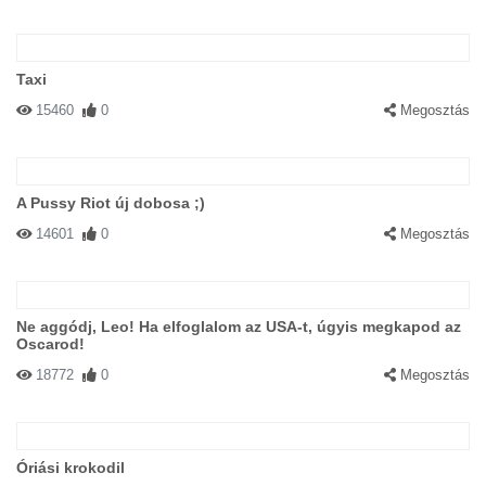
Taxi
15460
0
Megosztás
A Pussy Riot új dobosa ;)
14601
0
Megosztás
Ne aggódj, Leo! Ha elfoglalom az USA-t, úgyis megkapod az
Oscarod!
18772
0
Megosztás
Óriási krokodil