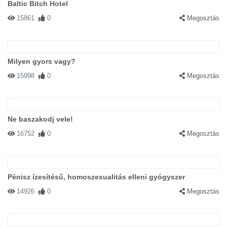
Baltic Bitch Hotel
15861
0
Megosztás
Milyen gyors vagy?
15998
0
Megosztás
Ne baszakodj vele!
16752
0
Megosztás
Pénisz ízesítésű, homoszexualitás elleni gyógyszer
14926
0
Megosztás