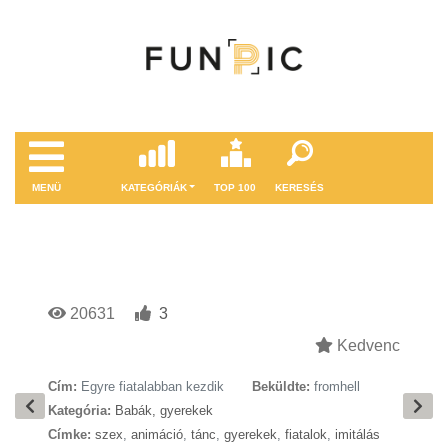
MENÜ
KATEGÓRIÁK
TOP 100
KERESÉS
20631
3
Kedvenc
Cím:
Egyre fiatalabban kezdik
Beküldte:
fromhell
Kategória:
Babák, gyerekek
Címke:
szex
,
animáció
,
tánc
,
gyerekek
,
fiatalok
,
imitálás