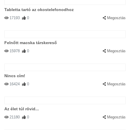
Tabletta tartó az okostelefonodhoz
17193
0
Megosztás
Felnőtt macska társkereső
15978
0
Megosztás
Nincs cím!
16424
0
Megosztás
Az élet túl rövid...
21180
0
Megosztás