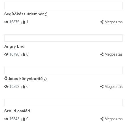
Segítőkész úriember ;)
16875
1
Megosztás
Angry bird
16790
0
Megosztás
Ötletes könyvborító ;)
19792
0
Megosztás
Szolid család
16343
0
Megosztás