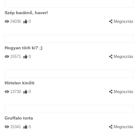
Szép barátnő, haver!
24036
0
Megosztás
Hogyan törli ki? ;)
15571
0
Megosztás
Hirtelen kinőtt
13730
0
Megosztás
Gruffalo torta
15341
0
Megosztás