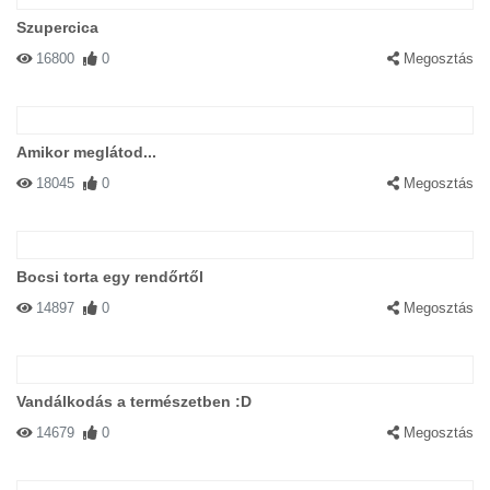
Szupercica
16800
0
Megosztás
Amikor meglátod...
18045
0
Megosztás
Bocsi torta egy rendőrtől
14897
0
Megosztás
Vandálkodás a természetben :D
14679
0
Megosztás