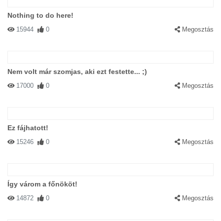
Nothing to do here!
15944
0
Megosztás
Nem volt már szomjas, aki ezt festette... ;)
17000
0
Megosztás
Ez fájhatott!
15246
0
Megosztás
Így várom a főnököt!
14872
0
Megosztás