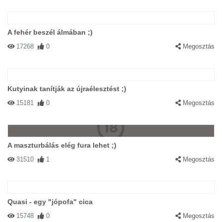
A fehér beszél álmában ;)
17268
0
Megosztás
Kutyinak tanítják az újraélesztést ;)
15181
0
Megosztás
A maszturbálás elég fura lehet ;)
31510
1
Megosztás
Quasi - egy "jópofa" cica
15748
0
Megosztás