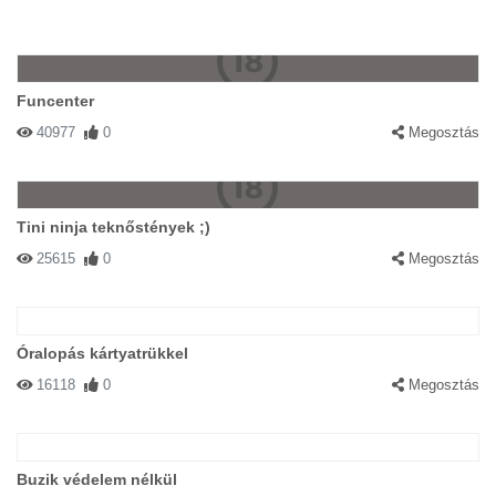
Funcenter
40977
0
Megosztás
Tini ninja teknőstények ;)
25615
0
Megosztás
Óralopás kártyatrükkel
16118
0
Megosztás
Buzik védelem nélkül