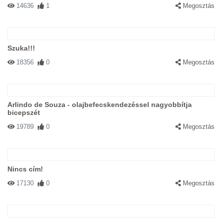
14636
1
Megosztás
Szuka!!!
18356
0
Megosztás
Arlindo de Souza - olajbefecskendezéssel nagyobbítja
bicepszét
19789
0
Megosztás
Nincs cím!
17130
0
Megosztás