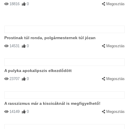
18816
0
Megosztás
Prostinak túl ronda, polgármesternek túl józan
14531
0
Megosztás
A pulyka apokalipszis elkezdődött
23707
0
Megosztás
A rasszizmus már a kiscicáknál is megfigyelhető!
14149
0
Megosztás