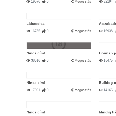
19576
0
Megosztás
92194
Lábascica
A szabads
16785
0
Megosztás
16938
Nincs cím!
Honnan jö
38516
0
Megosztás
15475
Nincs cím!
Bulldog 
17021
0
Megosztás
14165
Nincs cím!
Mindig há