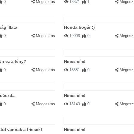
0
Megosztás
18371
1
Megosz
ág illata
Honda bogár ;)
0
Megosztás
19006
0
Megosz
n ez a fény?
Nincs cím!
0
Megosztás
15381
0
Megosz
csúszda
Nincs cím!
0
Megosztás
18140
0
Megosz
tul vannak a frissek!
Nincs cím!