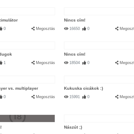
zimulátor
Nincs cím!
0
Megosztás
16650
0
Megosz
 dugok
Nincs cím!
1
Megosztás
18504
0
Megosz
ayer vs. multiplayer
Kukuska cicákok :)
0
Megosztás
15991
0
Megosz
!
Nászút ;)