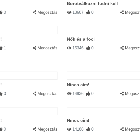
Borotválkozni tudni kell
0
Megosztás
13607
0
Megosz
!
Nők és a foci
1
Megosztás
15346
0
Megosz
!
Nincs cím!
0
Megosztás
14936
0
Megosz
!
Nincs cím!
0
Megosztás
14188
0
Megosz