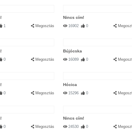
!
Nincs cím!
1
Megosztás
16902
0
Megosz
!
Bújócska
0
Megosztás
16089
0
Megosz
!
Hócica
0
Megosztás
15296
0
Megosz
!
Nincs cím!
0
Megosztás
24530
0
Megosz