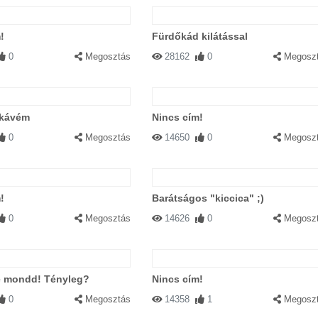
!
Fürdőkád kilátással
0
Megosztás
28162
0
Megosz
 kávém
Nincs cím!
0
Megosztás
14650
0
Megosz
!
Barátságos "kiccica" ;)
0
Megosztás
14626
0
Megosz
e mondd! Tényleg?
Nincs cím!
0
Megosztás
14358
1
Megosz