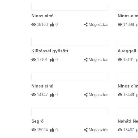
Nincs cím!
Nincs cím
19163
0
Megosztás
14898
Kiütéssel győzött
A reggeli
17101
0
Megosztás
15191
Nincs cím!
Nincs cím
14147
0
Megosztás
15449
Segrő
Nahát! N
15024
0
Megosztás
13467