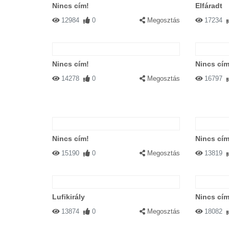
Nincs cím!
Elfáradt
12984
0
Megosztás
17234
Nincs cím!
Nincs cím
14278
0
Megosztás
16797
Nincs cím!
Nincs cím
15190
0
Megosztás
13819
Lufikirály
Nincs cím
13874
0
Megosztás
18082