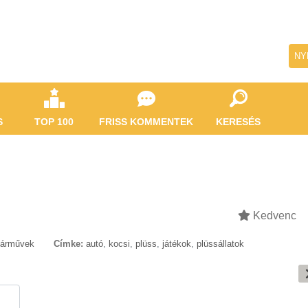
NY
S
TOP 100
FRISS KOMMENTEK
KERESÉS
Kedvenc
Járművek
Címke:
autó
,
kocsi
,
plüss
,
játékok
,
plüssállatok