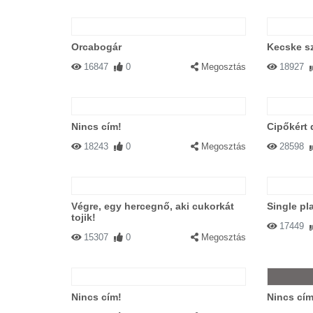
Orcabogár
Kecske s
16847
0
Megosztás
18927
Nincs cím!
Cipőkért
18243
0
Megosztás
28598
Végre, egy hercegnő, aki cukorkát
Single pl
tojik!
17449
15307
0
Megosztás
Nincs cím!
Nincs cím