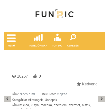
MENÜ
KATEGÓRIÁK
TOP 100
KERESÉS
18267
0
Kedvenc
Cím:
Nincs cím!
Beküldte:
mojzsa
Kategória:
Állatságok
,
Ünnepek
Címke:
cica
,
kutya
,
macska
,
szerelem
,
szeretet
,
alszik
,