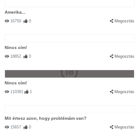
Amerika...
16750
0
Megosztás
Nincs cím!
18852
0
Megosztás
Nincs cím!
110381
1
Megosztás
Mit értesz azon, hogy problémám van?
15657
0
Megosztás