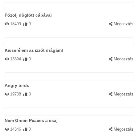
Pózolj döglött cápával
18499
0
Megosztás
Kicserélem az izzót drágám!
13894
0
Megosztás
Angry birds
19738
0
Megosztás
Nem Green Peaces a csaj
14346
0
Megosztás