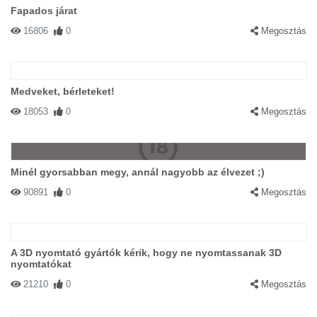
Fapados járat
16806
0
Megosztás
Medveket, bérleteket!
18053
0
Megosztás
Minél gyorsabban megy, annál nagyobb az élvezet ;)
90891
0
Megosztás
A 3D nyomtató gyártók kérik, hogy ne nyomtassanak 3D
nyomtatókat
21210
0
Megosztás