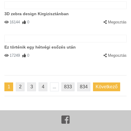
3D zebra design Kirgizisztánban
16144
0
Megosztás
Ez történik egy hétvégi esőzés után
17249
0
Megosztás
1
2
3
4
...
833
834
Következő