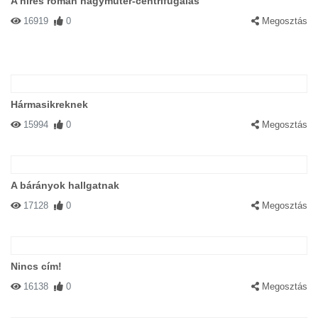
A híres román nagymuter-centrifugálás
16919
0
Megosztás
Hármasikreknek
15994
0
Megosztás
A bárányok hallgatnak
17128
0
Megosztás
Nincs cím!
16138
0
Megosztás