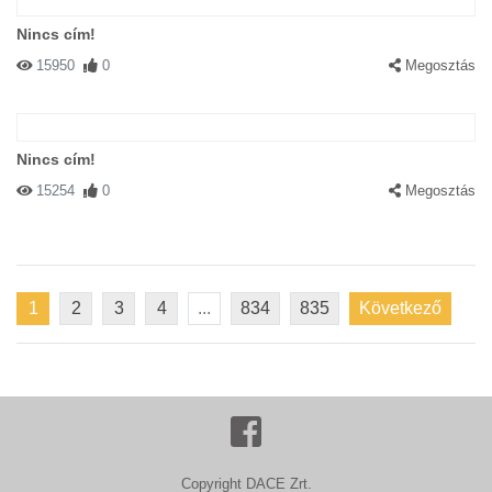
Nincs cím!
15950
0
Megosztás
Nincs cím!
15254
0
Megosztás
1
2
3
4
...
834
835
Következő
Copyright DACE Zrt.