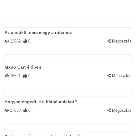
Az a retikül nem megy a ruhához
22882
0
Megosztás
Mario Cart élőben
16621
0
Megosztás
Hogyan engedi le a hátsó ablakot?
17038
0
Megosztás