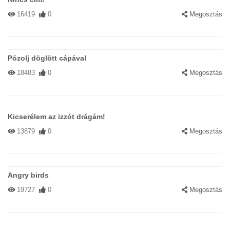
16419
0
Megosztás
Pózolj döglött cápával
18483
0
Megosztás
Kicserélem az izzót drágám!
13879
0
Megosztás
Angry birds
19727
0
Megosztás