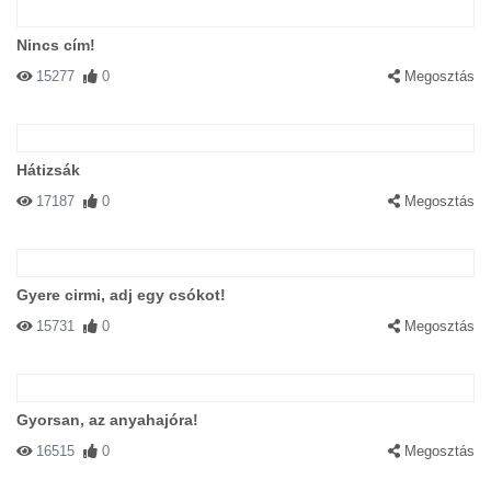
Nincs cím!
15277
0
Megosztás
Hátizsák
17187
0
Megosztás
Gyere cirmi, adj egy csókot!
15731
0
Megosztás
Gyorsan, az anyahajóra!
16515
0
Megosztás