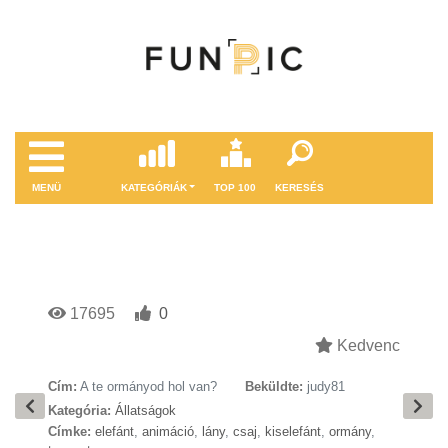
MENÜ
KATEGÓRIÁK
TOP 100
KERESÉS
17695
0
Kedvenc
Cím:
A te ormányod hol van?
Beküldte:
judy81
Kategória:
Állatságok
Címke:
elefánt
,
animáció
,
lány
,
csaj
,
kiselefánt
,
ormány
,