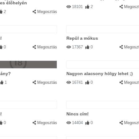
es élőhelyén
18101
2
Megosz
2
Megosztás
!
Repül a mókus
0
Megosztás
17367
0
Megosz
lány?
Nagyon alacsony hölgy lehet ;)
1
Megosztás
16741
0
Megosz
!
Nincs cím!
0
Megosztás
14404
0
Megosz