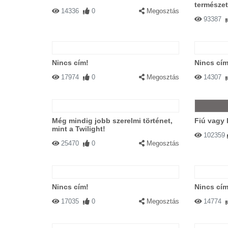
természet
14336
0
Megosztás
93387
Nincs cím!
Nincs cím
17974
0
Megosztás
14307
Még mindig jobb szerelmi történet,
Fiú vagy 
mint a Twilight!
102359
25470
0
Megosztás
Nincs cím!
Nincs cím
17035
0
Megosztás
14774