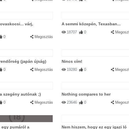
ovaskocsi... várj,
A semmi közepén, Texasban...
?
18707
0
Megosz
0
Megosztás
rendőrség (japán újság)
Nincs cím!
0
Megosztás
19280
0
Megosz
ga szegény autónak ;)
Nothing compares to her
0
Megosztás
23646
0
Megosz
ó egy pumáról a
Nem hiszem, hogy ez egy igazi ló