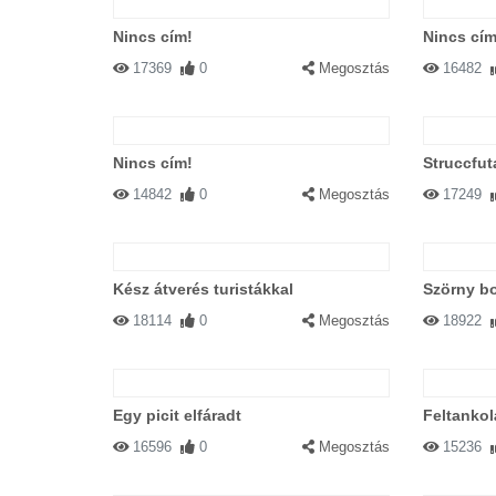
Nincs cím!
Nincs cím
17369
0
Megosztás
16482
Nincs cím!
Struccfu
14842
0
Megosztás
17249
Kész átverés turistákkal
Szörny b
18114
0
Megosztás
18922
Egy picit elfáradt
Feltankol
16596
0
Megosztás
15236