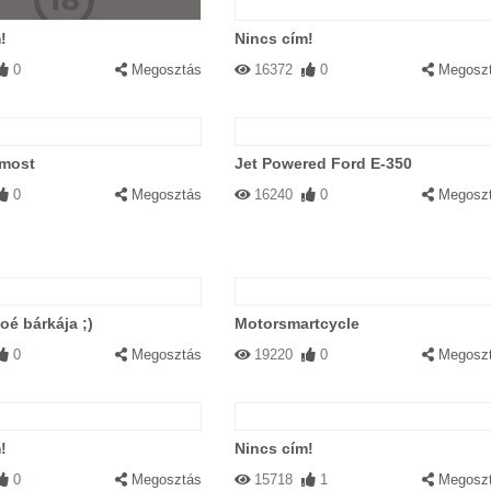
!
Nincs cím!
0
Megosztás
16372
0
Megosz
 most
Jet Powered Ford E-350
0
Megosztás
16240
0
Megosz
é bárkája ;)
Motorsmartcycle
0
Megosztás
19220
0
Megosz
!
Nincs cím!
0
Megosztás
15718
1
Megosz