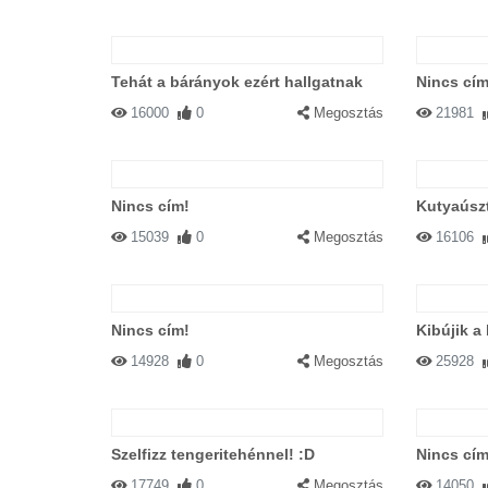
Tehát a bárányok ezért hallgatnak
Nincs cím
16000
0
Megosztás
21981
Nincs cím!
Kutyaúszt
15039
0
Megosztás
16106
Nincs cím!
Kibújik a 
14928
0
Megosztás
25928
Szelfizz tengeritehénnel! :D
Nincs cím
17749
0
Megosztás
14050