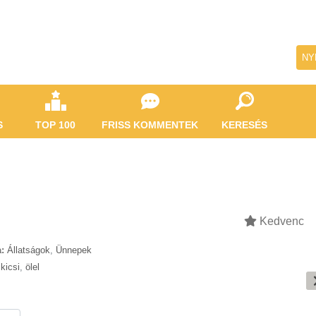
NY
S
TOP 100
FRISS KOMMENTEK
KERESÉS
Kedvenc
:
Állatságok
,
Ünnepek
,
kicsi
,
ölel