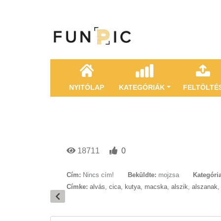
NYITÓLAP
KATEGÓRIÁK
FELTÖLTÉ
18711
0
Cím:
Nincs cím!
Beküldte:
mojzsa
Kategória
Címke:
alvás
,
cica
,
kutya
,
macska
,
alszik
,
alszanak