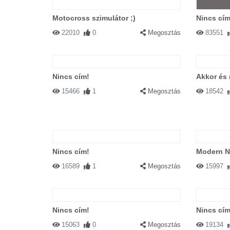
Motocross szimulátor ;)
Nincs cím
22010
0
Megosztás
83551
Nincs cím!
Akkor és
15466
1
Megosztás
18542
Nincs cím!
Modern No
16589
1
Megosztás
15997
Nincs cím!
Nincs cím
15063
0
Megosztás
19134