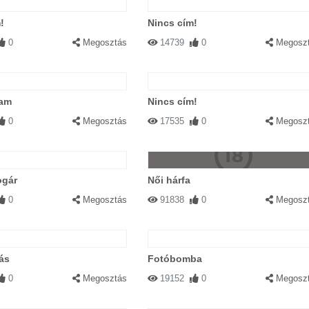
!
Nincs cím!
0
Megosztás
14739
0
Megosz
tam
Nincs cím!
0
Megosztás
17535
0
Megosz
ogár
Női hárfa
0
Megosztás
91838
0
Megosz
ás
Fotóbomba
0
Megosztás
19152
0
Megosz