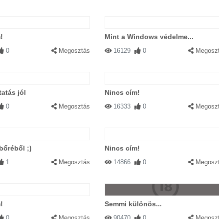
!
Mint a Windows védelme...
0
Megosztás
16129
0
Megosz
atás jól
Nincs cím!
0
Megosztás
16333
0
Megosz
bőréből ;)
Nincs cím!
1
Megosztás
14866
0
Megosz
!
Semmi különös...
0
Megosztás
90470
0
Megosz