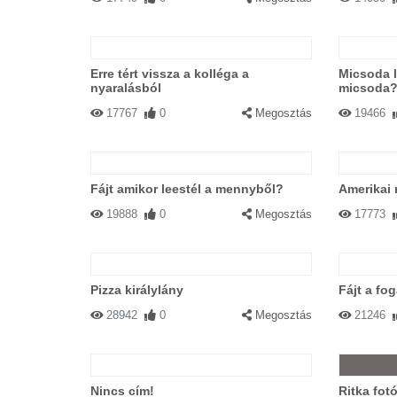
Erre tért vissza a kolléga a
Micsoda l
nyaralásból
micsoda
17767
0
Megosztás
19466
Fájt amikor leestél a mennyből?
Amerikai 
19888
0
Megosztás
17773
Pizza királylány
Fájt a fo
28942
0
Megosztás
21246
Nincs cím!
Ritka fot