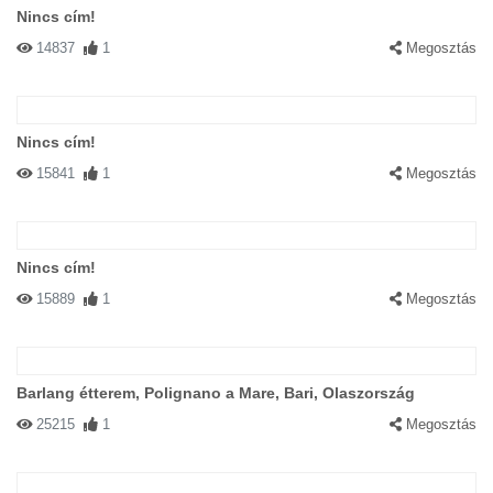
Nincs cím!
14837
1
Megosztás
Nincs cím!
15841
1
Megosztás
Nincs cím!
15889
1
Megosztás
Barlang étterem, Polignano a Mare, Bari, Olaszország
25215
1
Megosztás