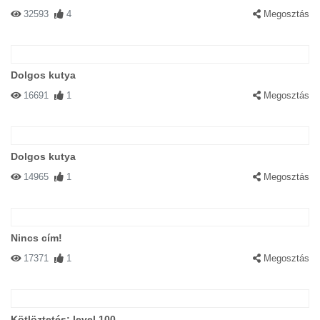
32593
4
Megosztás
Dolgos kutya
16691
1
Megosztás
Dolgos kutya
14965
1
Megosztás
Nincs cím!
17371
1
Megosztás
Kötlöztetés: level 100