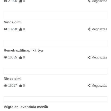
21996
0
Megosztás
Nincs cím!
13298
0
Megosztás
Remek szülinapi kártya
18555
0
Megosztás
Nincs cím!
15917
0
Megosztás
Végtelen levendula mezők