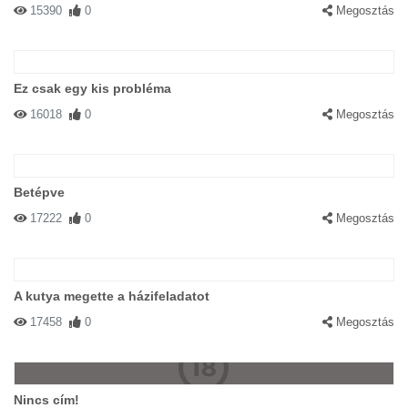
15390
0
Megosztás
Ez csak egy kis probléma
16018
0
Megosztás
Betépve
17222
0
Megosztás
A kutya megette a házifeladatot
17458
0
Megosztás
Nincs cím!