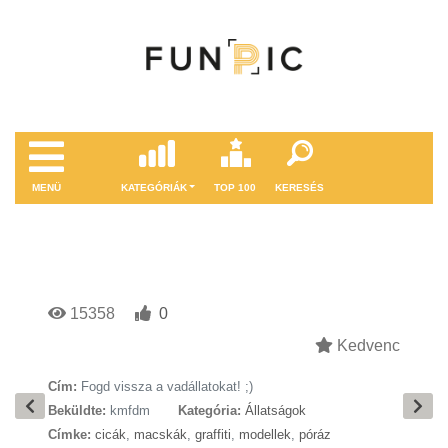
MENÜ
KATEGÓRIÁK
TOP 100
KERESÉS
15358
0
Kedvenc
Cím:
Fogd vissza a vadállatokat! ;)
Beküldte:
kmfdm
Kategória:
Állatságok
Címke:
cicák
,
macskák
,
graffiti
,
modellek
,
póráz