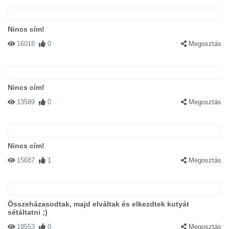
Nincs cím!
16018
0
Megosztás
Nincs cím!
13589
0
Megosztás
Nincs cím!
15687
1
Megosztás
Összeházasodtak, majd elváltak és elkezdtek kutyát
sétáltatni ;)
18553
0
Megosztás