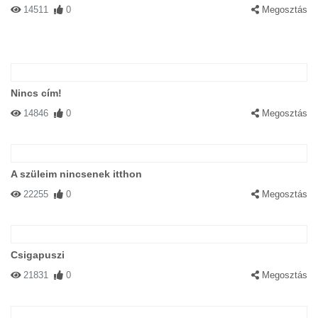
14511
0
Megosztás
Nincs cím!
14846
0
Megosztás
A szüleim nincsenek itthon
22255
0
Megosztás
Csigapuszi
21831
0
Megosztás