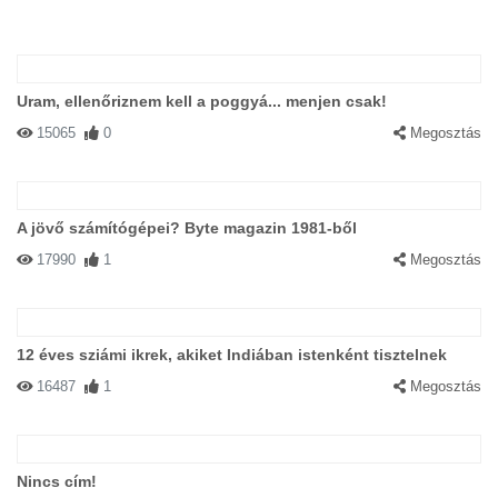
Uram, ellenőriznem kell a poggyá... menjen csak!
15065
0
Megosztás
A jövő számítógépei? Byte magazin 1981-ből
17990
1
Megosztás
12 éves sziámi ikrek, akiket Indiában istenként tisztelnek
16487
1
Megosztás
Nincs cím!