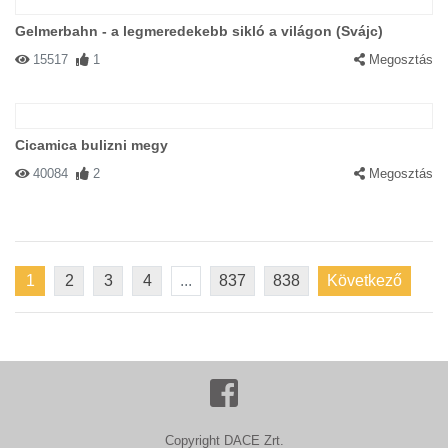
Gelmerbahn - a legmeredekebb sikló a világon (Svájc)
15517
1
Megosztás
Cicamica bulizni megy
40084
2
Megosztás
1
2
3
4
...
837
838
Következő
Copyright DACE Zrt.