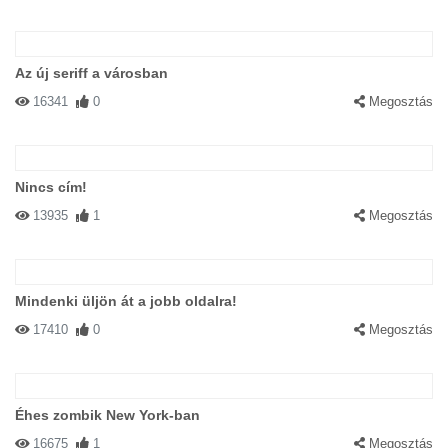
Az új seriff a városban
16341
0
Megosztás
Nincs cím!
13935
1
Megosztás
Mindenki üljön át a jobb oldalra!
17410
0
Megosztás
Éhes zombik New York-ban
16675
1
Megosztás