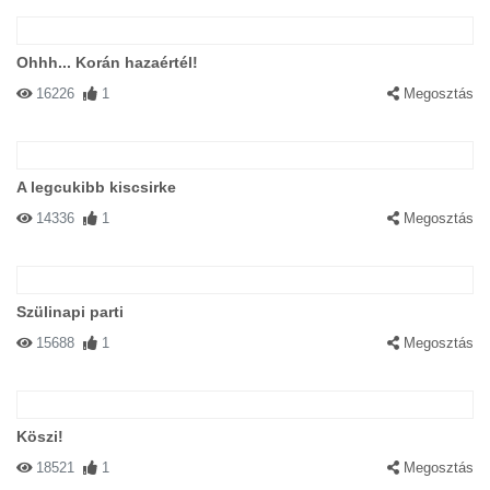
Ohhh... Korán hazaértél!
16226
1
Megosztás
A legcukibb kiscsirke
14336
1
Megosztás
Szülinapi parti
15688
1
Megosztás
Köszi!
18521
1
Megosztás