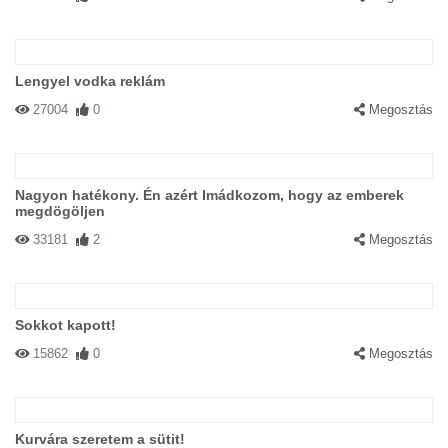
Lengyel vodka reklám
27004
0
Megosztás
Nagyon hatékony. Én azért Imádkozom, hogy az emberek
megdögöljen
33181
2
Megosztás
Sokkot kapott!
15862
0
Megosztás
Kurvára szeretem a sütit!