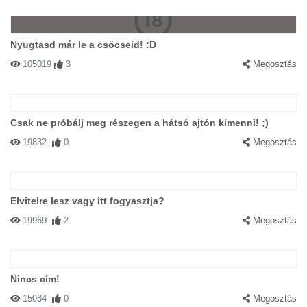
Nyugtasd már le a csöcseid! :D
105019
3
Megosztás
Csak ne próbálj meg részegen a hátsó ajtón kimenni! ;)
19832
0
Megosztás
Elvitelre lesz vagy itt fogyasztja?
19969
2
Megosztás
Nincs cím!
15084
0
Megosztás