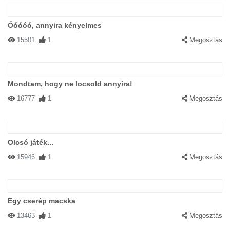
Óóóóó, annyira kényelmes
15501
1
Megosztás
Mondtam, hogy ne locsold annyira!
16777
1
Megosztás
Olcsó játék...
15946
1
Megosztás
Egy cserép macska
13463
1
Megosztás