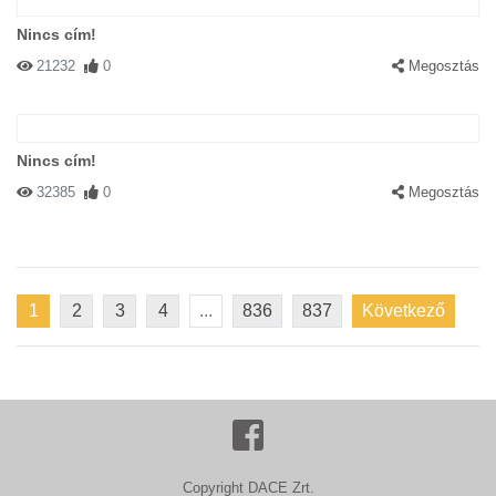
Nincs cím!
21232
0
Megosztás
Nincs cím!
32385
0
Megosztás
1
2
3
4
...
836
837
Következő
Copyright DACE Zrt.