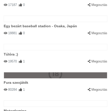
17187
0
Megosztás
Egy bezárt baseball stadion - Osaka, Japán
18881
0
Megosztás
Túlóra ;)
19570
1
Megosztás
Fura szexjáték
80284
1
Megosztás
Motordomino