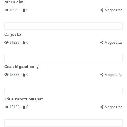
Nincs cím!
18982
0
Megosztás
Carjoska
14229
0
Megosztás
Csak lógasd be! ;)
15883
0
Megosztás
Jól elkapott pillanat
15122
0
Megosztás