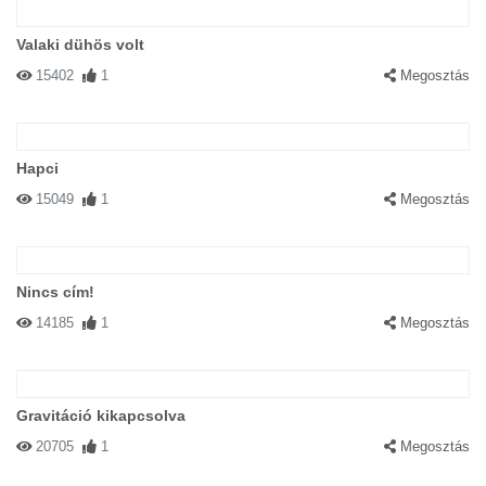
Valaki dühös volt
15402
1
Megosztás
Hapci
15049
1
Megosztás
Nincs cím!
14185
1
Megosztás
Gravitáció kikapcsolva
20705
1
Megosztás