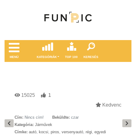
MENÜ
KATEGÓRIÁK
TOP 100
KERESÉS
15025
1
Kedvenc
Cím:
Nincs cím!
Beküldte:
czar
Kategória:
Járművek
Címke:
autó
,
kocsi
,
piros
,
versenyautó
,
régi
,
egyedi