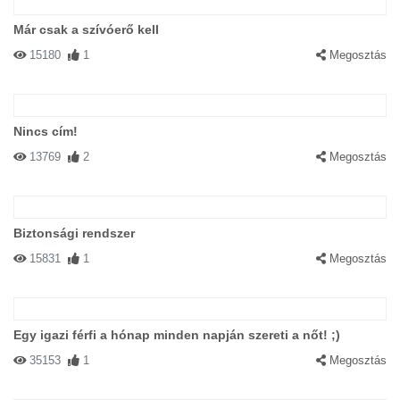
Már csak a szívóerő kell
15180
1
Megosztás
Nincs cím!
13769
2
Megosztás
Biztonsági rendszer
15831
1
Megosztás
Egy igazi férfi a hónap minden napján szereti a nőt! ;)
35153
1
Megosztás