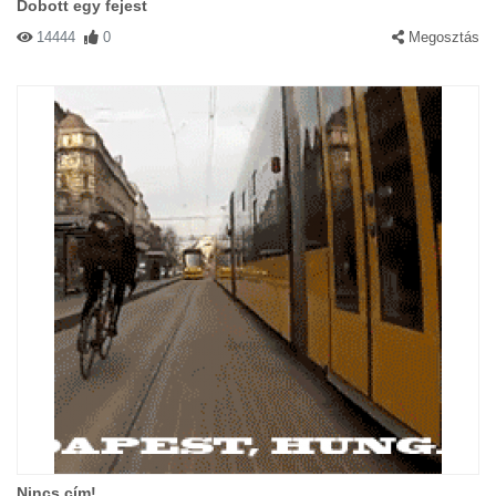
Dobott egy fejest
14444
0
Megosztás
Nincs cím!