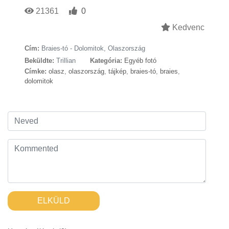
21361
0
Kedvenc
Cím:
Braies-tó - Dolomitok, Olaszország
Beküldte:
Trillian
Kategória:
Egyéb fotó
Címke:
olasz
,
olaszország
,
tájkép
,
braies-tó
,
braies
,
dolomitok
ELKÜLD