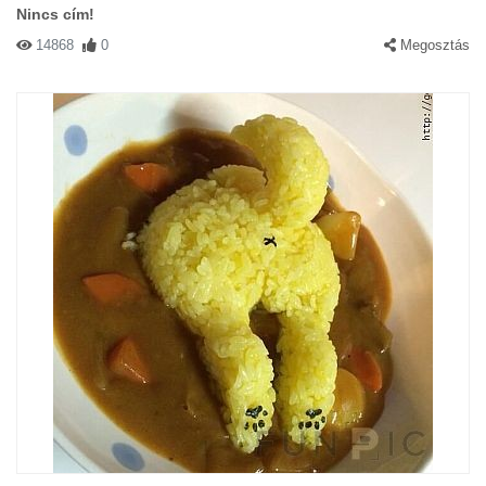
Nincs cím!
14868
0
Megosztás