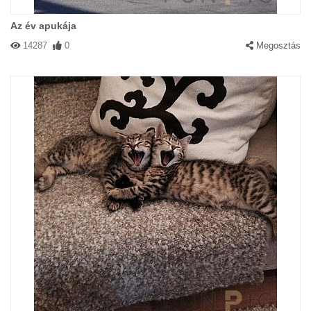
Az év apukája
14287
0
Megosztás