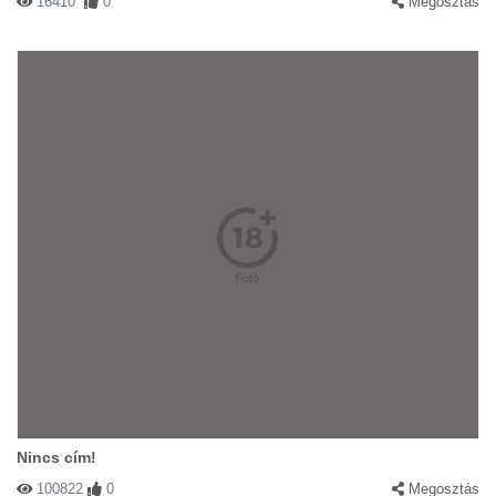
16410
0
Megosztás
Nincs cím!
100822
0
Megosztás