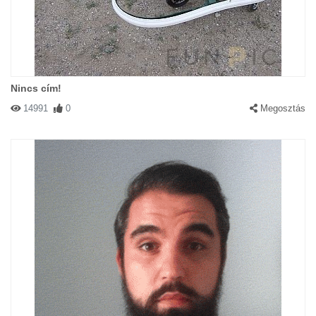
Nincs cím!
14991
0
Megosztás