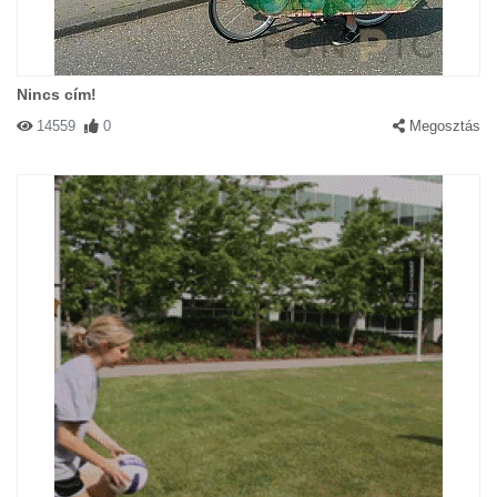
Nincs cím!
14559
0
Megosztás