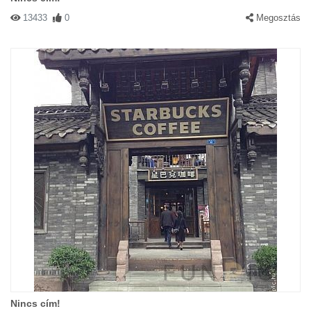
13433
0
Megosztás
Nincs cím!