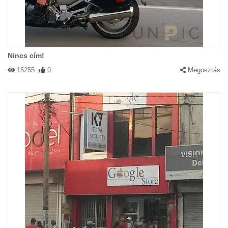
Nincs cím!
15255
0
Megosztás