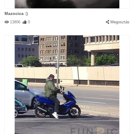
Mazocica :)
13806
0
Megosztás