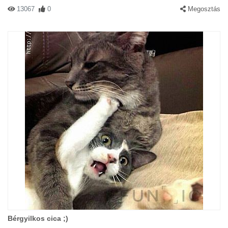
13067
0
Megosztás
Bérgyilkos cica ;)