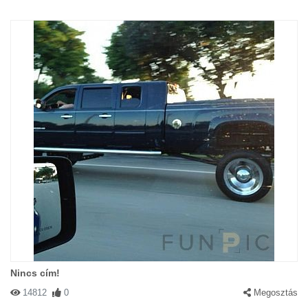
Nincs cím!
14812
0
Megosztás