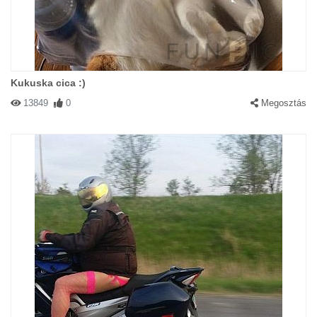
Kukuska cica :)
13849
0
Megosztás