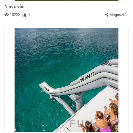
Nincs cím!
16228
0
Megosztás