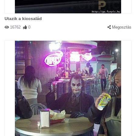
Utazik a kiccsalád
16762
0
Megosztás