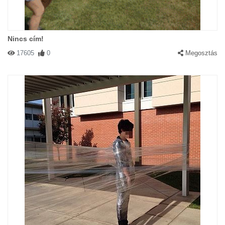
Nincs cím!
17605
0
Megosztás