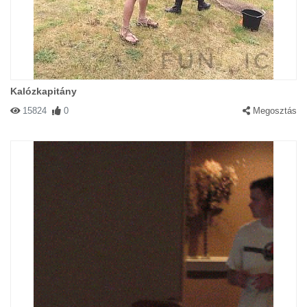
Kalózkapitány
15824
0
Megosztás