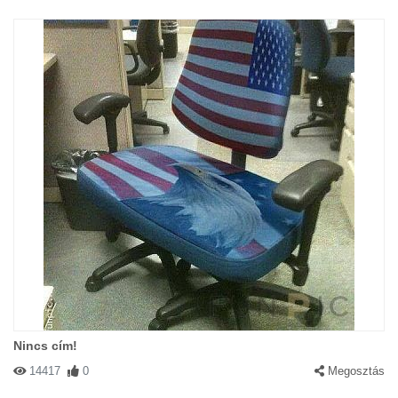
Nincs cím!
14417
0
Megosztás