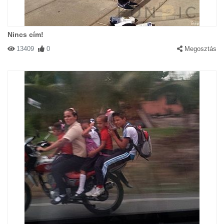
Nincs cím!
13409
0
Megosztás