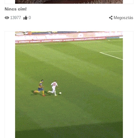
Nincs cím!
13977
0
Megosztás