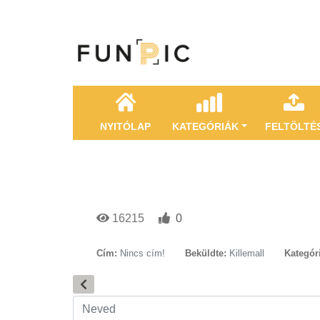
NYITÓLAP
KATEGÓRIÁK
FELTÖLTÉ
16215
0
Cím:
Nincs cím!
Beküldte:
Killemall
Kategór