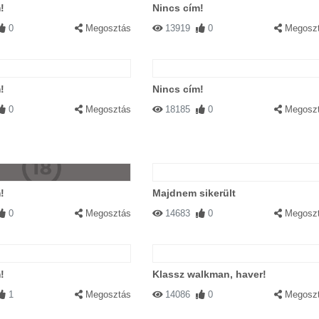
!
Nincs cím!
0
Megosztás
13919
0
Megosz
!
Nincs cím!
0
Megosztás
18185
0
Megosz
!
Majdnem sikerült
0
Megosztás
14683
0
Megosz
!
Klassz walkman, haver!
1
Megosztás
14086
0
Megosz