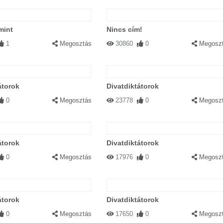
mint
Nincs cím!
1
Megosztás
30860
0
Megosz
átorok
Divatdiktátorok
0
Megosztás
23778
0
Megosz
átorok
Divatdiktátorok
0
Megosztás
17976
0
Megosz
átorok
Divatdiktátorok
0
Megosztás
17650
0
Megosz