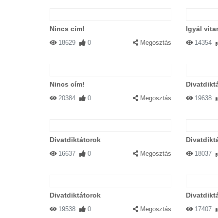
Nincs cím!
Igyál vita
18629
0
Megosztás
14354
Nincs cím!
Divatdikt
20384
0
Megosztás
19638
Divatdiktátorok
Divatdikt
16637
0
Megosztás
18037
Divatdiktátorok
Divatdikt
19538
0
Megosztás
17407