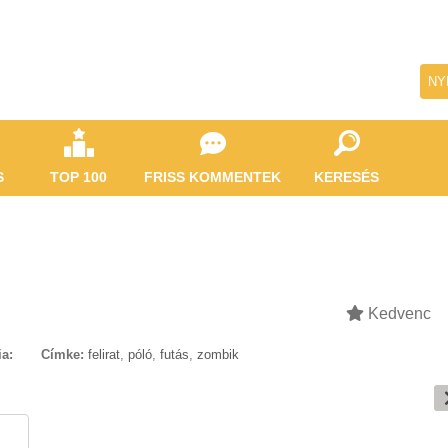
NY
S
TOP 100
FRISS KOMMENTEK
KERESÉS
Kedvenc
ia:
Címke:
felirat
,
póló
,
futás
,
zombik