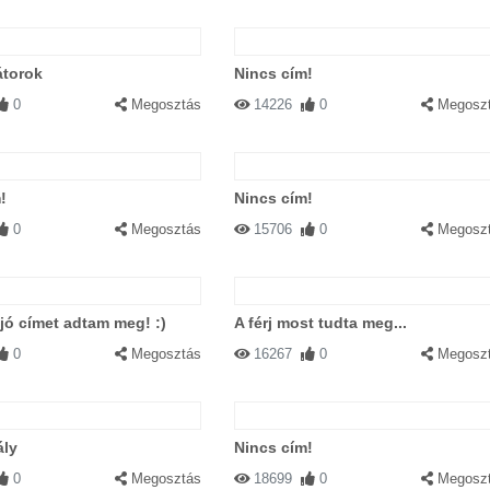
átorok
Nincs cím!
0
Megosztás
14226
0
Megosz
!
Nincs cím!
0
Megosztás
15706
0
Megosz
ó címet adtam meg! :)
A férj most tudta meg...
0
Megosztás
16267
0
Megosz
ály
Nincs cím!
0
Megosztás
18699
0
Megosz