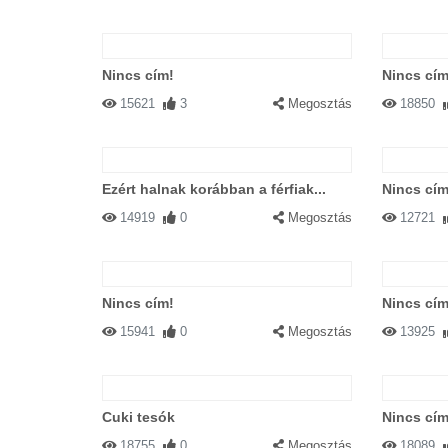
Nincs cím!
Nincs cím
15621
3
Megosztás
18850
Ezért halnak korábban a férfiak...
Nincs cím
14919
0
Megosztás
12721
Nincs cím!
Nincs cím
15941
0
Megosztás
13925
Cuki tesók
Nincs cím
18755
0
Megosztás
18089