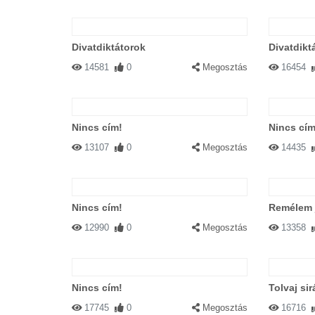
Divatdiktátorok
Divatdikt
14581
0
Megosztás
16454
Nincs cím!
Nincs cím
13107
0
Megosztás
14435
Nincs cím!
Remélem j
12990
0
Megosztás
13358
Nincs cím!
Tolvaj sir
17745
0
Megosztás
16716