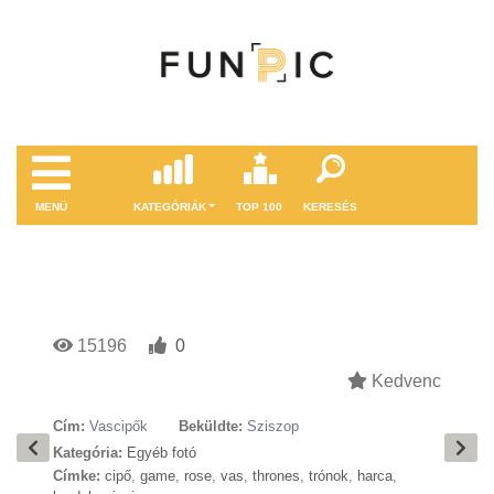
MENÜ
KATEGÓRIÁK
TOP 100
KERESÉS
15196
0
Kedvenc
Cím:
Vascipők
Beküldte:
Sziszop
Kategória:
Egyéb fotó
Címke:
cipő
,
game
,
rose
,
vas
,
thrones
,
trónok
,
harca
,