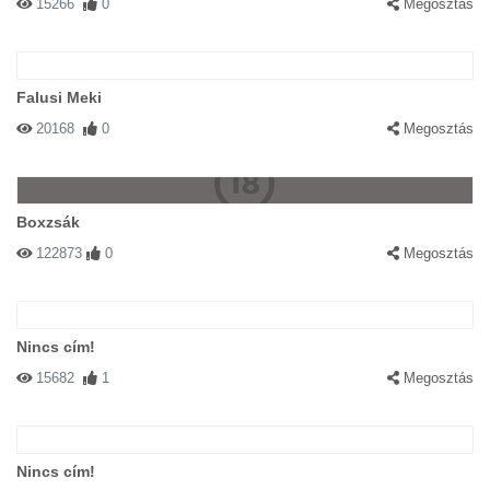
15266
0
Megosztás
Falusi Meki
20168
0
Megosztás
Boxzsák
122873
0
Megosztás
Nincs cím!
15682
1
Megosztás
Nincs cím!