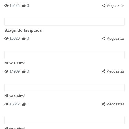
15424
0
Megosztás
Száguldó kisiparos
16820
0
Megosztás
Nincs cím!
14909
0
Megosztás
Nincs cím!
15842
1
Megosztás
Nincs cím!