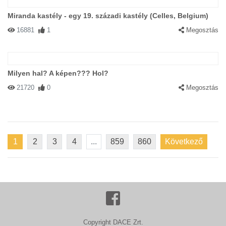
Miranda kastély - egy 19. századi kastély (Celles, Belgium)
16881
1
Megosztás
Milyen hal? A képen??? Hol?
21720
0
Megosztás
1
2
3
4
...
859
860
Következő
Copyright DACE Zrt.