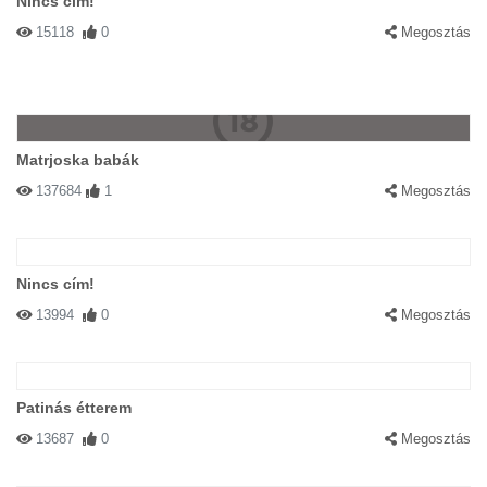
Nincs cím!
15118
0
Megosztás
Matrjoska babák
137684
1
Megosztás
Nincs cím!
13994
0
Megosztás
Patinás étterem
13687
0
Megosztás