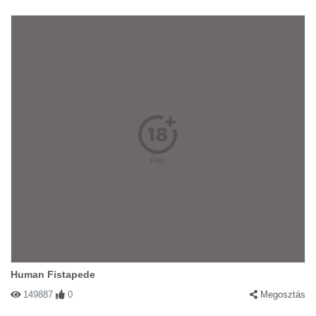
Human Fistapede
149887
0
Megosztás