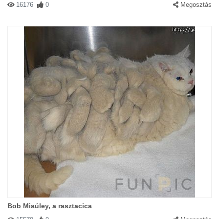
16176
0
Megosztás
Bob Miaúley, a rasztacica