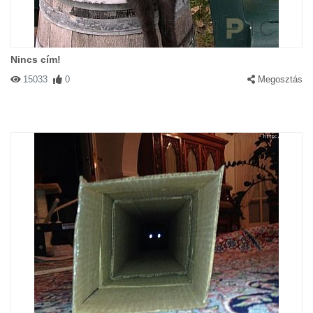
Nincs cím!
15033
0
Megosztás