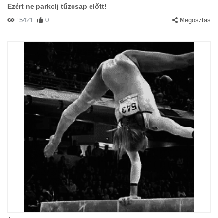
Ezért ne parkolj tűzcsap előtt!
15421
0
Megosztás