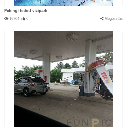
Pekingi fedett vízipark
16704
0
Megosztás