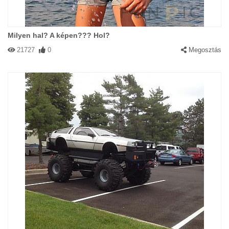
Milyen hal? A képen??? Hol?
21727
0
Megosztás