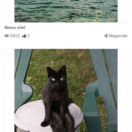
Nincs cím!
30015
0
Megosztás