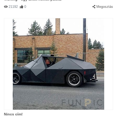
21192
0
Megosztás
Nincs cím!