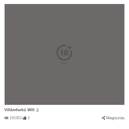
Villámfarkú Will ;)
155353
3
Megosztás