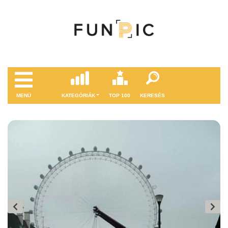
MENÜ
KATEGÓRIÁK
TOP 100
KERESÉS