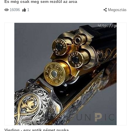
És még csak meg sem rezdül az arca
16096
1
Megosztás
Vierling - egy antik német puska