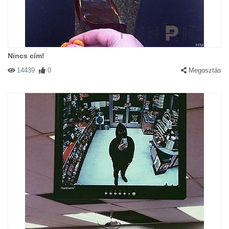
Nincs cím!
14439
0
Megosztás