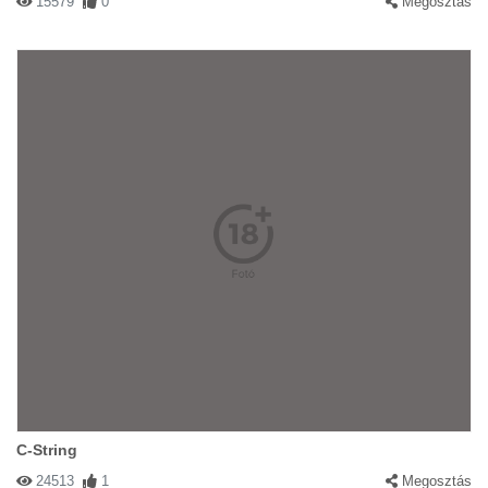
15579
0
Megosztás
C-String
24513
1
Megosztás