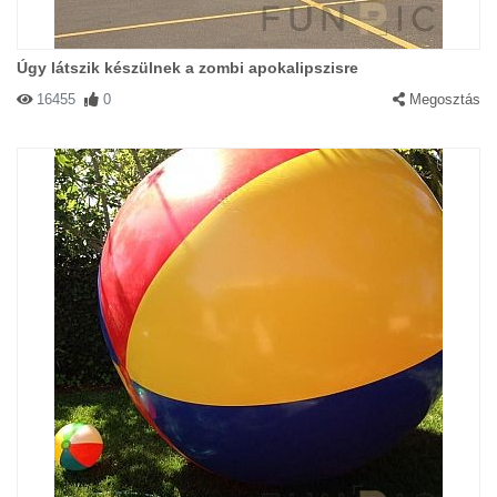
Úgy látszik készülnek a zombi apokalipszisre
16455
0
Megosztás