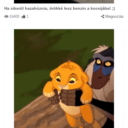
Ha sikerül hazahúznia, örökké lesz benzin a kocsijába! ;)
16400
1
Megosztás