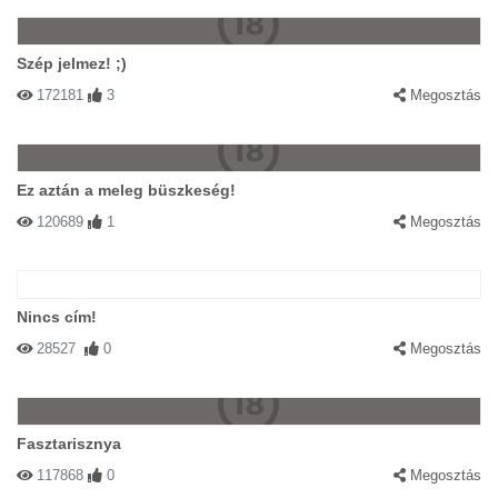
Szép jelmez! ;)
172181
3
Megosztás
Ez aztán a meleg büszkeség!
120689
1
Megosztás
Nincs cím!
28527
0
Megosztás
Fasztarisznya
117868
0
Megosztás