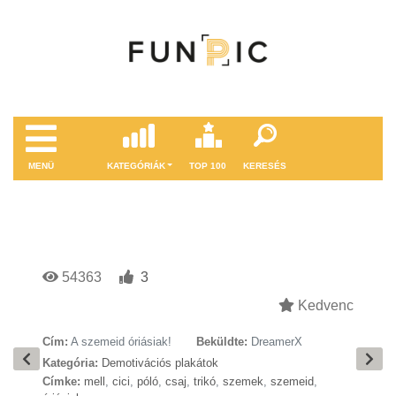
MENÜ
KATEGÓRIÁK
TOP 100
KERESÉS
54363
3
Kedvenc
Cím:
A szemeid óriásiak!
Beküldte:
DreamerX
Kategória:
Demotivációs plakátok
Címke:
mell
,
cici
,
póló
,
csaj
,
trikó
,
szemek
,
szemeid
,