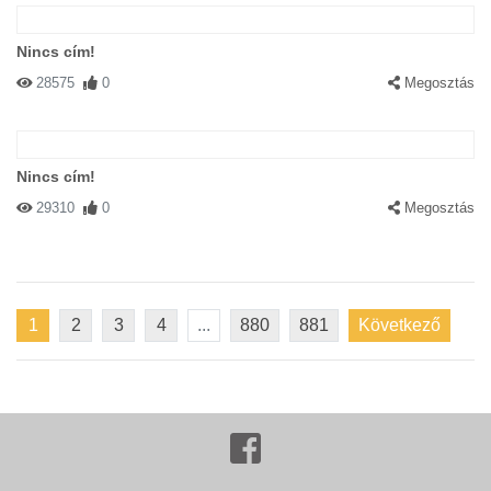
Nincs cím!
28575
0
Megosztás
Nincs cím!
29310
0
Megosztás
1
2
3
4
...
880
881
Következő