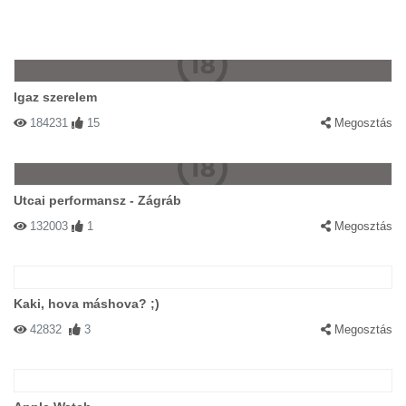
Igaz szerelem
184231
15
Megosztás
Utcai performansz - Zágráb
132003
1
Megosztás
Kaki, hova máshova? ;)
42832
3
Megosztás