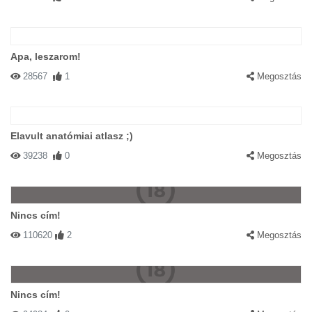
Apa, leszarom!
28567
1
Megosztás
Elavult anatómiai atlasz ;)
39238
0
Megosztás
Nincs cím!
110620
2
Megosztás
Nincs cím!