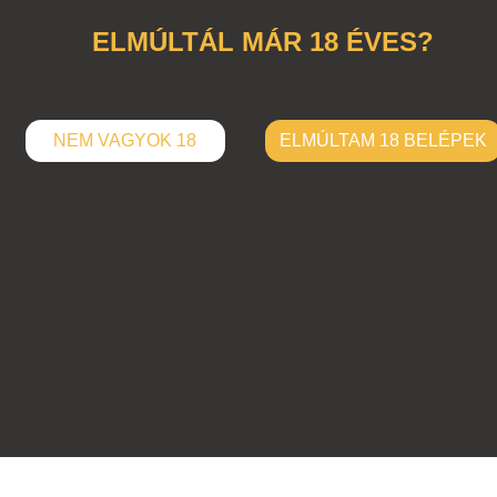
úthenger
,
autóút
ELMÚLTÁL MÁR 18 ÉVES?
NEM VAGYOK 18
ELMÚLTAM 18 BELÉPEK
ELKÜLD
Hozzászólások (
0
)
Nincsenek hozzászólások