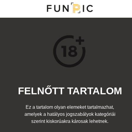
MENÜ
KATEGÓRIÁK
TOP 100
KERESÉS
FELNŐTT TARTALOM
118276
0
Kedvenc
Ez a tartalom olyan elemeket tartalmazhat,
Cím:
Nincs cím!
amelyek a hatályos jogszabályok kategóriái
Beküldte:
DreamerX
Kategória:
szerint kiskorúakra károsak lehetnek.
Felnőtt
Címke:
lány
,
testfestés
,
test
,
meztelen
,
csaj
,
festés
,