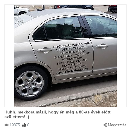
Huhh, mekkora mázli, hogy én még a 80-as évek előtt
születtem! ;)
19375
0
Megosztás