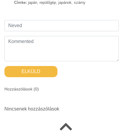
Címke:
japán
,
repülőgép
,
japánok
,
szárny
ELKÜLD
Hozzászólások (
0
)
Nincsenek hozzászólások