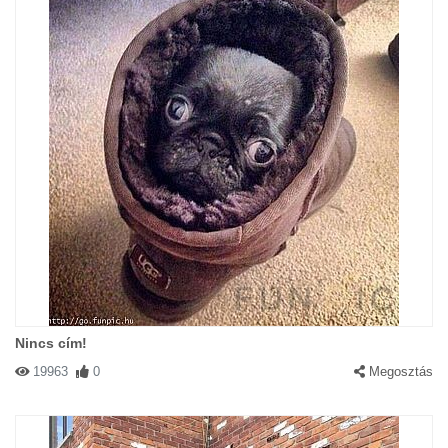
Nincs cím!
19963
0
Megosztás