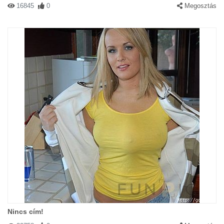
16845
0
Megosztás
Nincs cím!