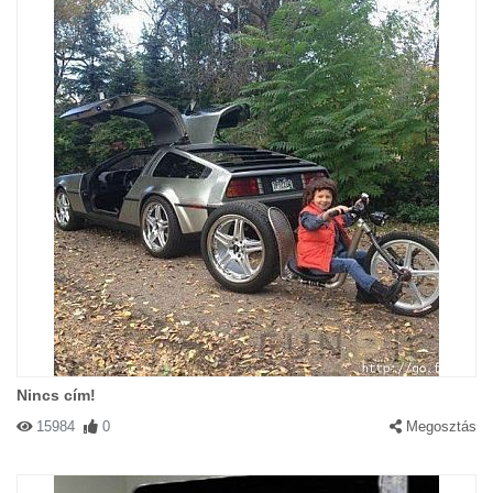
Nincs cím!
15984
0
Megosztás