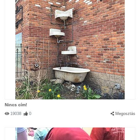
Nincs cím!
19038
0
Megosztás