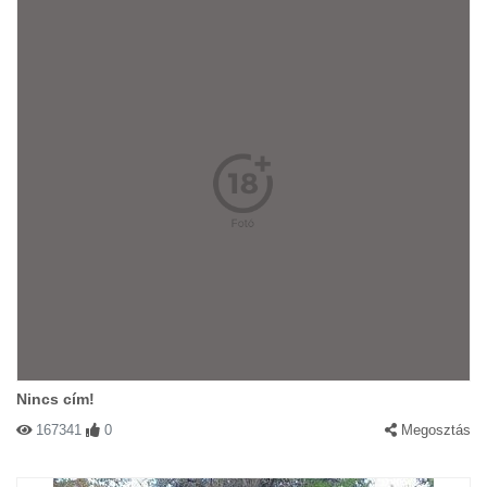
Nincs cím!
167341
0
Megosztás