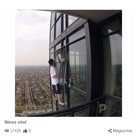
Nincs cím!
17426
0
Megosztás