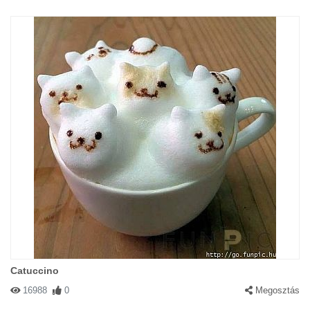
Catuccino
16988
0
Megosztás