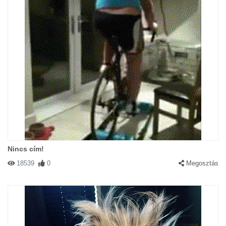
Nincs cím!
18539
0
Megosztás