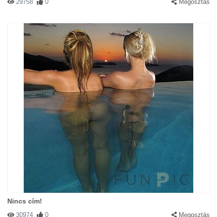
29758
0
Megosztás
Nincs cím!
30974
0
Megosztás