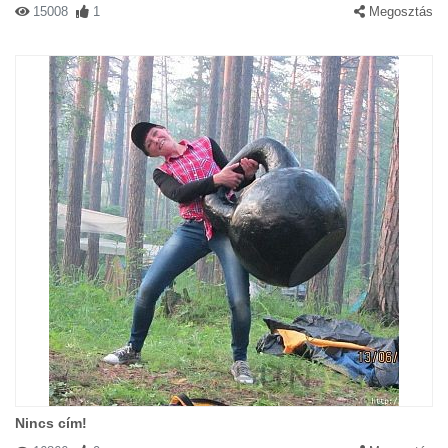
15008
1
Megosztás
Nincs cím!