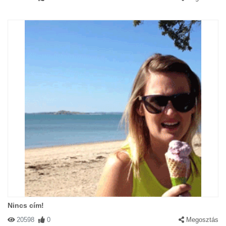
Nincs cím!
20598
0
Megosztás