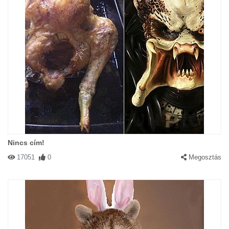
Nincs cím!
17051
0
Megosztás