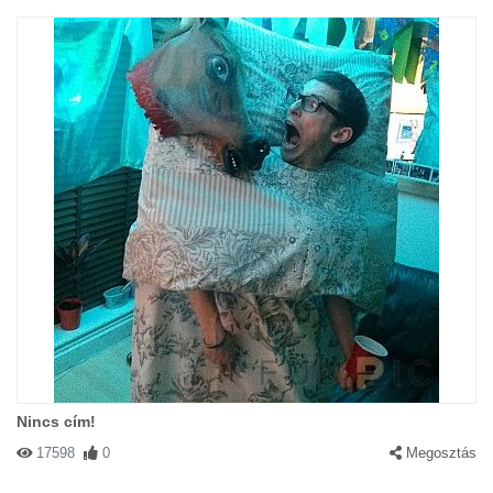
Nincs cím!
17598
0
Megosztás