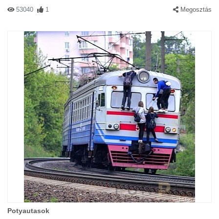
53040
1
Megosztás
Potyautasok