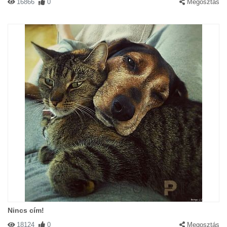
16866
0
Megosztás
Nincs cím!
18124
0
Megosztás