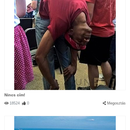
Nincs cím!
18524
0
Megosztás