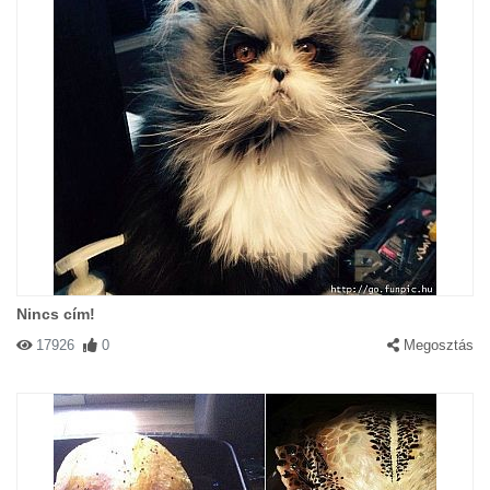
Nincs cím!
17926
0
Megosztás