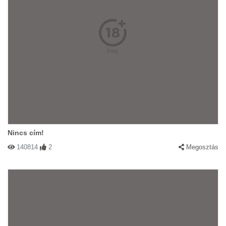
Nincs cím!
140814
2
Megosztás