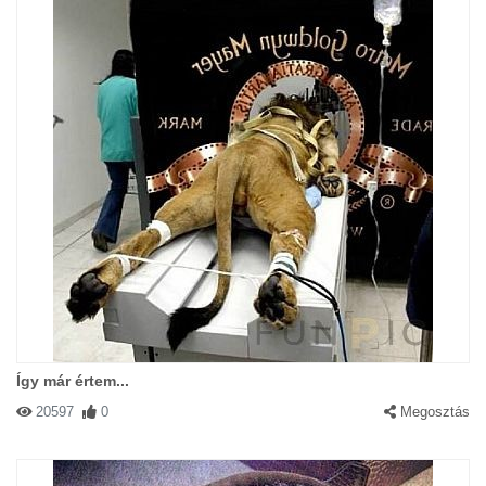
Így már értem...
20597
0
Megosztás