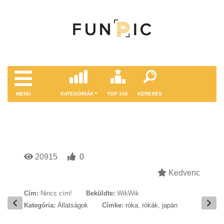
MENÜ
KATEGÓRIÁK
TOP 100
KERESÉS
20915
0
Kedvenc
Cím:
Nincs cím!
Beküldte:
WikWik
Kategória:
Állatságok
Címke:
róka
,
rókák
,
japán