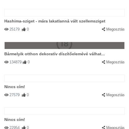
Hashima-sziget - mára lakatlanná vált szellemsziget
25179
0
Megosztás
Bármelyik otthon dekoratív díszítőelemévé válhat...
134879
0
Megosztás
Nincs cím!
27579
0
Megosztás
Nincs cím!
22954
0
Megosztás