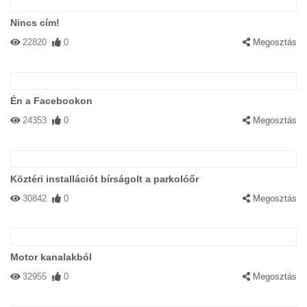
Nincs cím!
22820
0
Megosztás
Én a Facebookon
24353
0
Megosztás
Köztéri installációt bírságolt a parkolóőr
30842
0
Megosztás
Motor kanalakból
32955
0
Megosztás