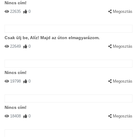
Nincs cím!
22635
0
Megosztás
Csak ülj be, Alíz! Majd az úton elmagyarázom.
22649
0
Megosztás
Nincs cím!
19798
0
Megosztás
Nincs cím!
18408
0
Megosztás