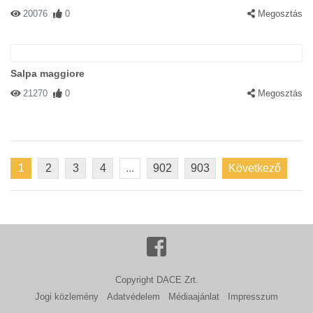
20076
0
Megosztás
Salpa maggiore
21270
0
Megosztás
1
2
3
4
...
902
903
Következő
Copyright DACE Zrt.
Jogi közlemény
Adatvédelem
Médiaajánlat
Impresszum