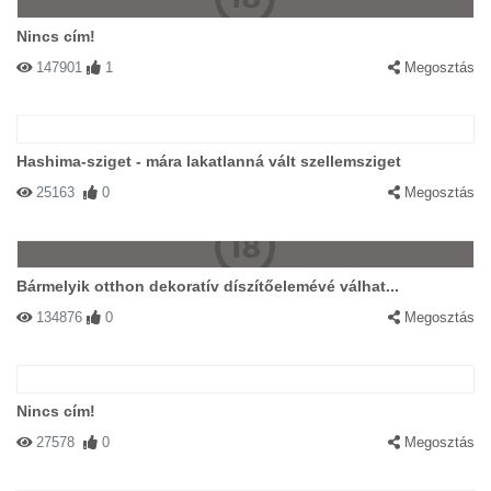
Nincs cím!
147901
1
Megosztás
Hashima-sziget - mára lakatlanná vált szellemsziget
25163
0
Megosztás
Bármelyik otthon dekoratív díszítőelemévé válhat...
134876
0
Megosztás
Nincs cím!
27578
0
Megosztás