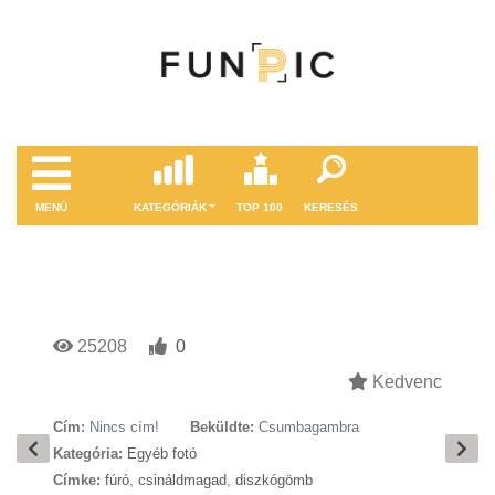
MENÜ
KATEGÓRIÁK
TOP 100
KERESÉS
25208
0
Kedvenc
Cím:
Nincs cím!
Beküldte:
Csumbagambra
Kategória:
Egyéb fotó
Címke:
fúró
,
csináldmagad
,
diszkógömb