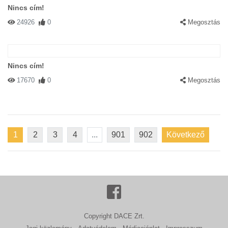
Nincs cím!
24926
0
Megosztás
Nincs cím!
17670
0
Megosztás
1
2
3
4
...
901
902
Következő
Copyright DACE Zrt.