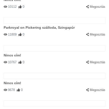
10112
0
Megosztás
Parkroyal on Pickering szálloda, Szingapúr
11809
0
Megosztás
Nincs cím!
10767
0
Megosztás
Nincs cím!
9678
0
Megosztás