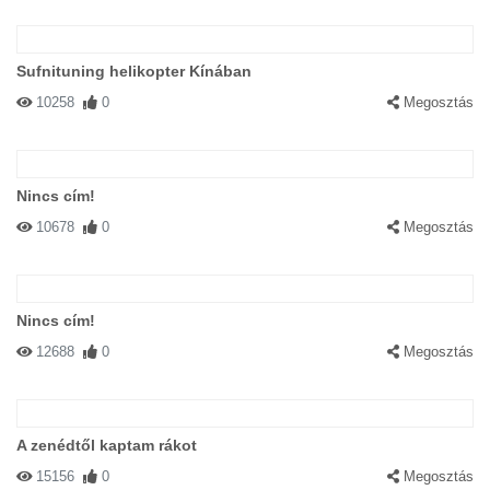
Sufnituning helikopter Kínában
10258
0
Megosztás
Nincs cím!
10678
0
Megosztás
Nincs cím!
12688
0
Megosztás
A zenédtől kaptam rákot
15156
0
Megosztás