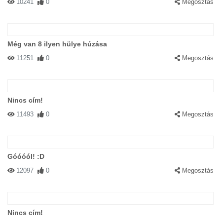
10241
0
Megosztás
Még van 8 ilyen hülye húzása
11251
0
Megosztás
Nincs cím!
11493
0
Megosztás
Góóóól! :D
12097
0
Megosztás
Nincs cím!