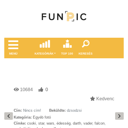
MENÜ
KATEGÓRIÁK
TOP 100
KERESÉS
10684
0
Kedvenc
Cím:
Nincs cím!
Beküldte:
dzsodzsi
Kategória:
Egyéb fotó
Címke:
csoki
,
star
,
wars
,
édesség
,
darth
,
vader
,
falcon
,