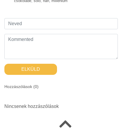
csokoládé
,
solo
,
han
,
millenium
ELKÜLD
Hozzászólások (
0
)
Nincsenek hozzászólások