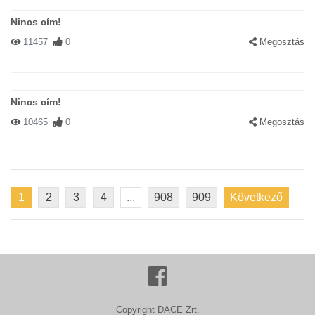
Nincs cím!
11457
0
Megosztás
Nincs cím!
10465
0
Megosztás
1
2
3
4
...
908
909
Következő
Copyright DACE Zrt.