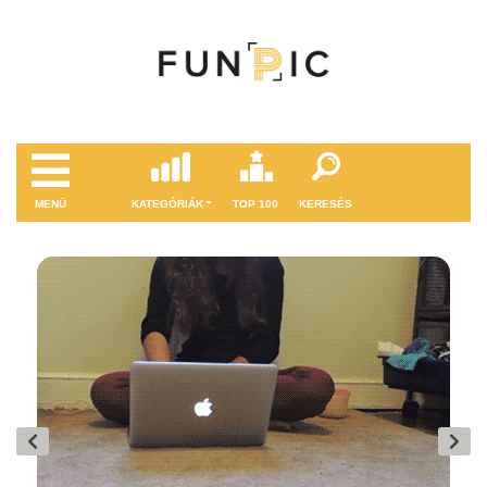
MENÜ
KATEGÓRIÁK
TOP 100
KERESÉS