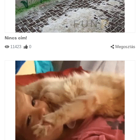
Nincs cím!
11423
0
Megosztás