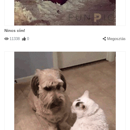
Nincs cím!
11338
0
Megosztás