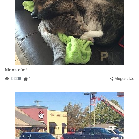
Nincs cím!
13339
1
Megosztás