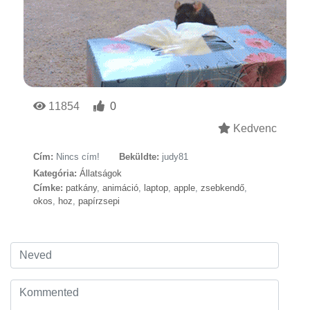
11854
0
Kedvenc
Cím:
Nincs cím!
Beküldte:
judy81
Kategória:
Állatságok
Címke:
patkány
,
animáció
,
laptop
,
apple
,
zsebkendő
,
okos
,
hoz
,
papírzsepi