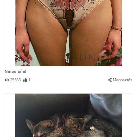
Nincs cím!
25563
1
Megosztás