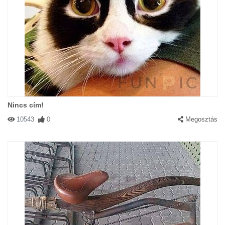
Nincs cím!
10543
0
Megosztás