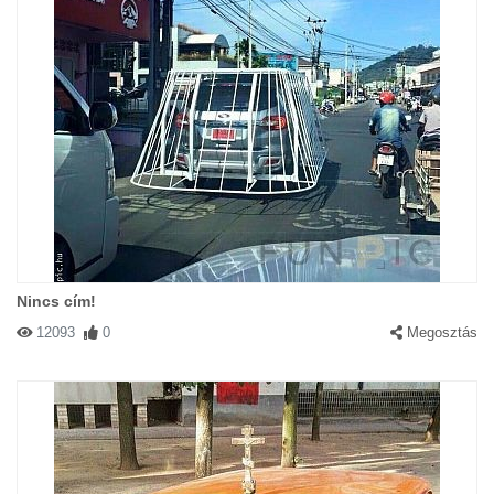
Nincs cím!
12093
0
Megosztás