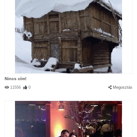
Nincs cím!
11556
0
Megosztás