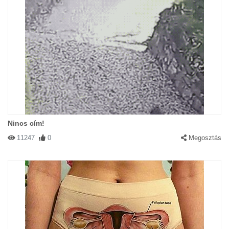
Nincs cím!
11247
0
Megosztás