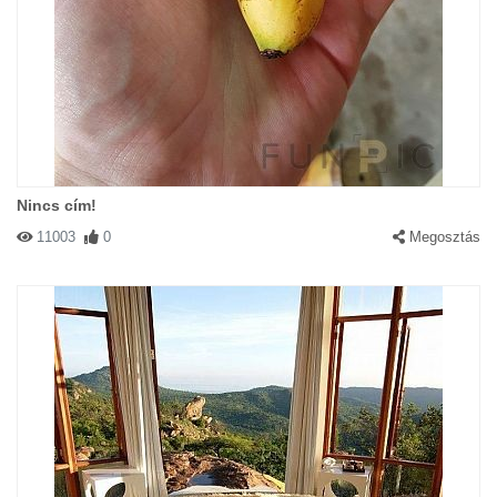
Nincs cím!
11003
0
Megosztás