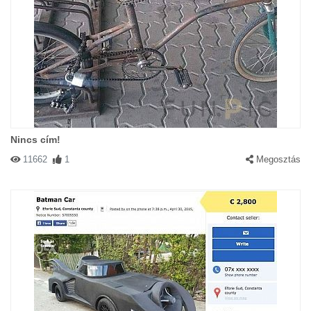
Nincs cím!
11662
1
Megosztás