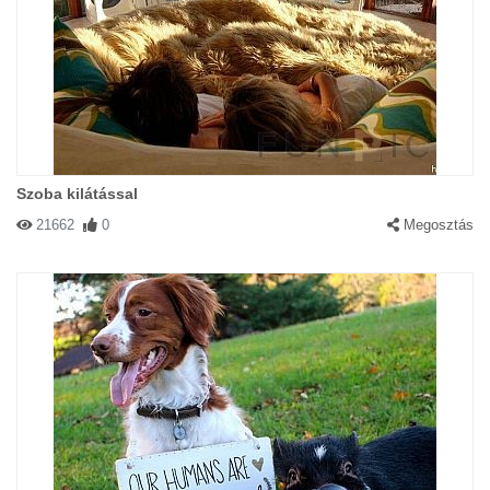
Szoba kilátással
21662
0
Megosztás