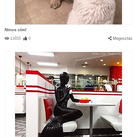
Nincs cím!
11655
0
Megosztás