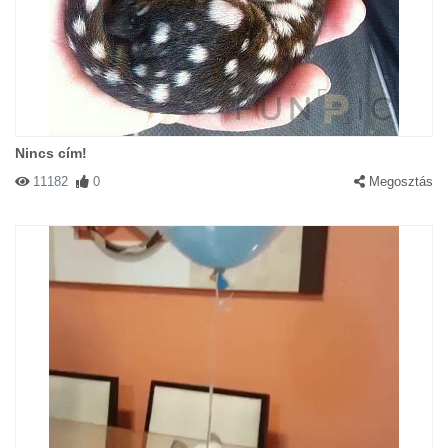
Nincs cím!
11182
0
Megosztás