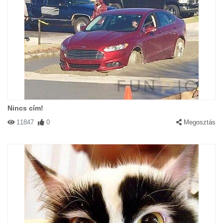
Nincs cím!
11847
0
Megosztás