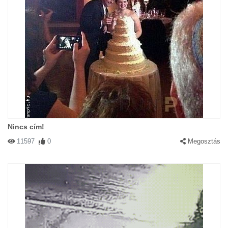
Nincs cím!
11597
0
Megosztás