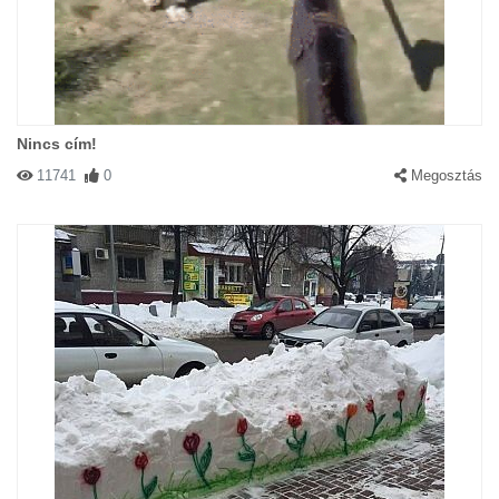
Nincs cím!
11741
0
Megosztás