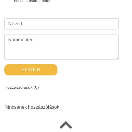
dobás
,
kosárra
,
curry
ELKÜLD
Hozzászólások (
0
)
Nincsenek hozzászólások