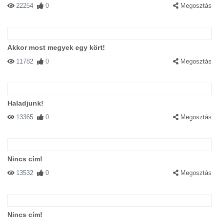
22254
0
Megosztás
Akkor most megyek egy kört!
11782
0
Megosztás
Haladjunk!
13365
0
Megosztás
Nincs cím!
13532
0
Megosztás
Nincs cím!