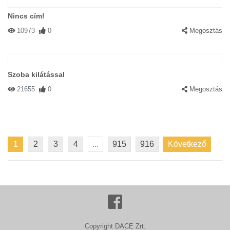
Nincs cím!
10973
0
Megosztás
Szoba kilátással
21655
0
Megosztás
1
2
3
4
...
915
916
Következő
Copyright DACE Zrt.