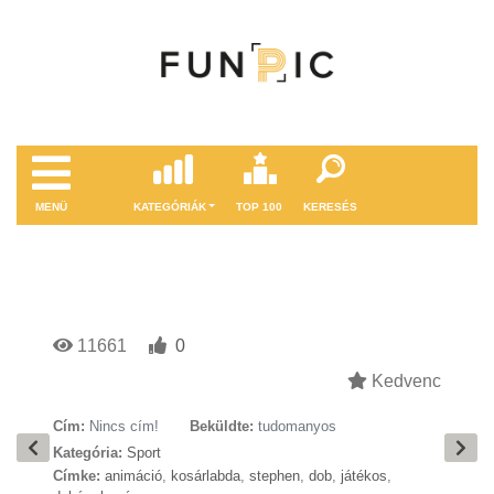
MENÜ
KATEGÓRIÁK
TOP 100
KERESÉS
11661
0
Kedvenc
Cím:
Nincs cím!
Beküldte:
tudomanyos
Kategória:
Sport
Címke:
animáció
,
kosárlabda
,
stephen
,
dob
,
játékos
,