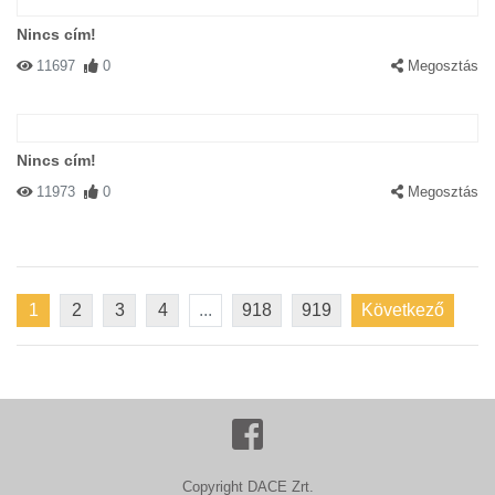
Nincs cím!
11697
0
Megosztás
Nincs cím!
11973
0
Megosztás
1
2
3
4
...
918
919
Következő
Copyright DACE Zrt.