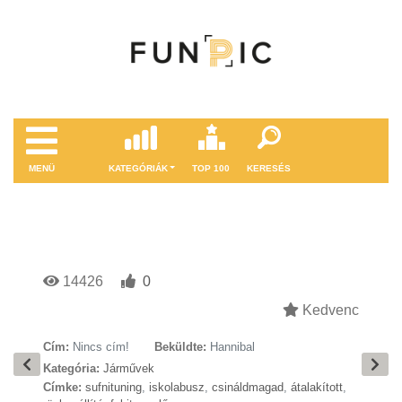
MENÜ
KATEGÓRIÁK
TOP 100
KERESÉS
14426
0
Kedvenc
Cím:
Nincs cím!
Beküldte:
Hannibal
Kategória:
Járművek
Címke:
sufnituning
,
iskolabusz
,
csináldmagad
,
átalakított
,