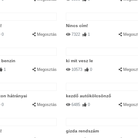
!
Nincs cím!
0
Megosztás
7322
1
Megosz
 benzin
ki mit vesz le
1
Megosztás
10573
0
Megosz
eton hátrányai
kezdő autókölcsönző
0
Megosztás
6485
0
Megosz
!
gizda rendszám