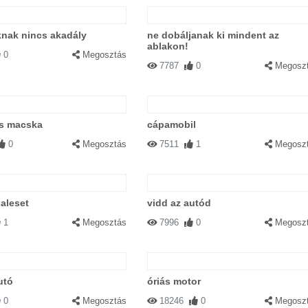
knak nincs akadály
ne dobáljanak ki mindent az
ablakon!
0
Megosztás
7787
0
Megosz
es macska
cápamobil
0
Megosztás
7511
1
Megosz
baleset
vidd az autód
1
Megosztás
7996
0
Megosz
utó
óriás motor
0
Megosztás
18246
0
Megosz