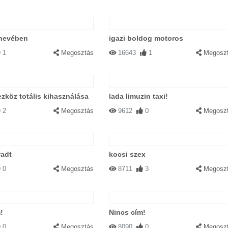
l nevében
igazi boldog motoros
1
Megosztás
16643
1
Megosz
óezköz totális kihasználása
lada limuzin taxi!
2
Megosztás
9612
0
Megosz
radt
kocsi szex
0
Megosztás
8711
3
Megosz
!
Nincs cím!
0
Megosztás
8090
0
Megosz