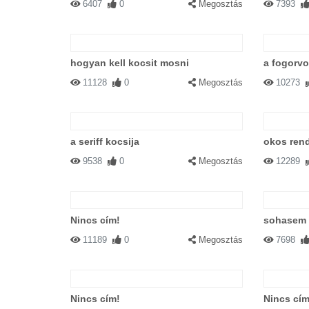
6407
0
Megosztás
7393
hogyan kell kocsit mosni
a fogorvo
11128
0
Megosztás
10273
a seriff kocsija
okos ren
9538
0
Megosztás
12289
Nincs cím!
sohasem 
11189
0
Megosztás
7698
Nincs cím!
Nincs cím