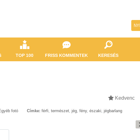
NY
S
TOP 100
FRISS KOMMENTEK
KERESÉS
Kedvenc
Egyéb fotó
Címke:
férfi
,
természet
,
jég
,
fény
,
északi
,
jégbarlang