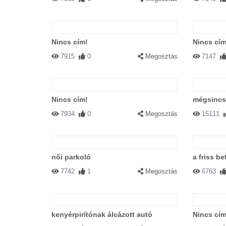
Nincs cím!
Nincs cím
7915
0
Megosztás
7147
Nincs cím!
mégsincs
7934
0
Megosztás
15111
női parkoló
a friss b
7742
1
Megosztás
6763
kenyérpirítónak álcázott autó
Nincs cím