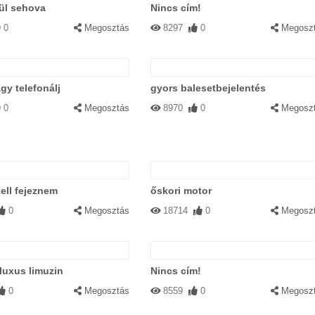
ül sehova
Nincs cím!
0
Megosztás
8297
0
Megosz
gy telefonálj
gyors balesetbejelentés
0
Megosztás
8970
0
Megosz
ell fejeznem
őskori motor
0
Megosztás
18714
0
Megosz
 luxus limuzin
Nincs cím!
0
Megosztás
8559
0
Megosz