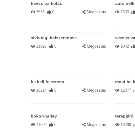
heves parkolás
autó nélk
7635
0
Megosztás
7693
sivtatagi balszerencse
vezess va
11027
0
Megosztás
9042
be kell fejeznem
most be k
10214
0
Megosztás
12077
bokor-harley
terepjáró
11002
0
Megosztás
16209