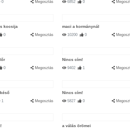
0
Megosztás
6852
0
Megosz
s kocsija
maci a kormánynál
0
Megosztás
10200
0
Megosz
dőr
Nincs cím!
0
Megosztás
9402
1
Megosz
késő
Nincs cím!
1
Megosztás
5827
0
Megosz
!
a válás örömei