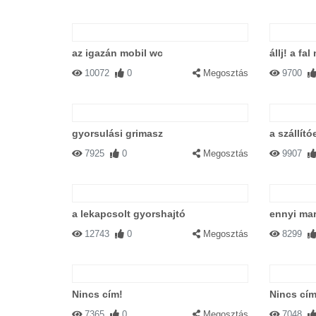
az igazán mobil wc
állj! a fa
10072
0
Megosztás
9700
gyorsulási grimasz
a szállít
7925
0
Megosztás
9907
a lekapcsolt gyorshajtó
ennyi ma
12743
0
Megosztás
8299
Nincs cím!
Nincs cím
7365
0
Megosztás
7048