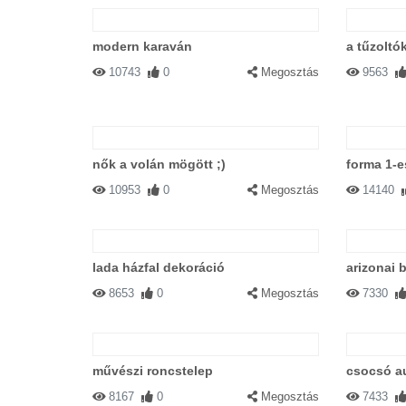
modern karaván
a tűzoltó
10743
0
Megosztás
9563
nők a volán mögött ;)
forma 1-
10953
0
Megosztás
14140
lada házfal dekoráció
arizonai 
8653
0
Megosztás
7330
művészi roncstelep
csocsó a
8167
0
Megosztás
7433