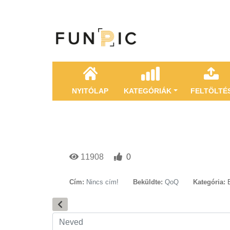
NYITÓLAP
KATEGÓRIÁK
FELTÖLTÉ
11908
0
Cím:
Nincs cím!
Beküldte:
QoQ
Kategória: