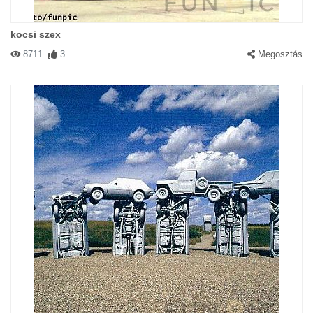
kocsi szex
8711
3
Megosztás