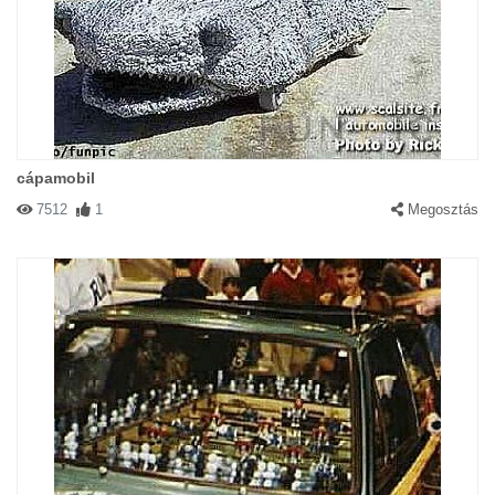
cápamobil
7512
1
Megosztás