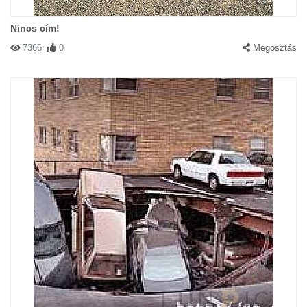
Nincs cím!
7366
0
Megosztás