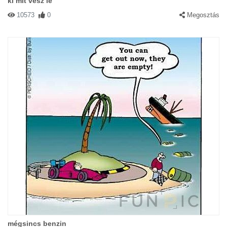
ki mit vesz le
10573
0
Megosztás
mégsincs benzin