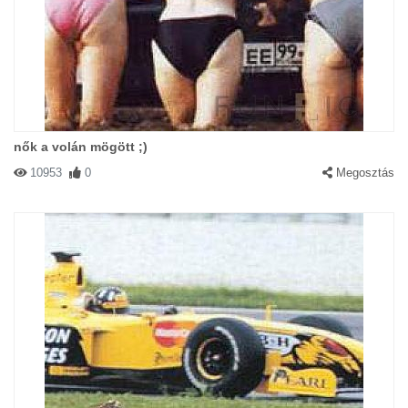
nők a volán mögött ;)
10953
0
Megosztás