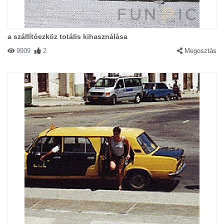
a szállítóezköz totális kihasználása
9909
2
Megosztás