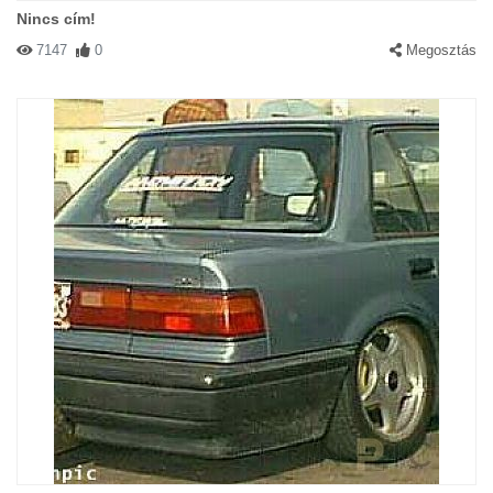
Nincs cím!
7147
0
Megosztás