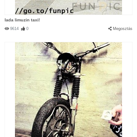
lada limuzin taxi!
9614
0
Megosztás