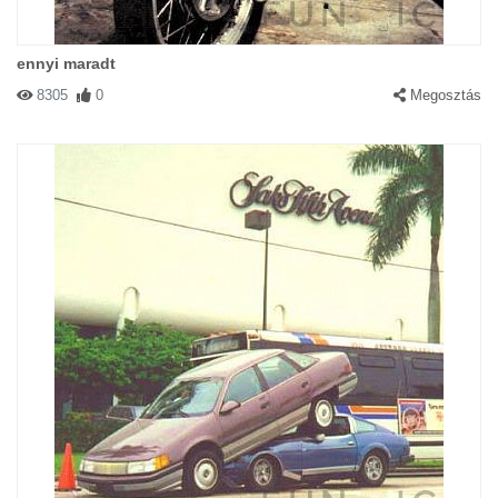
ennyi maradt
8305
0
Megosztás