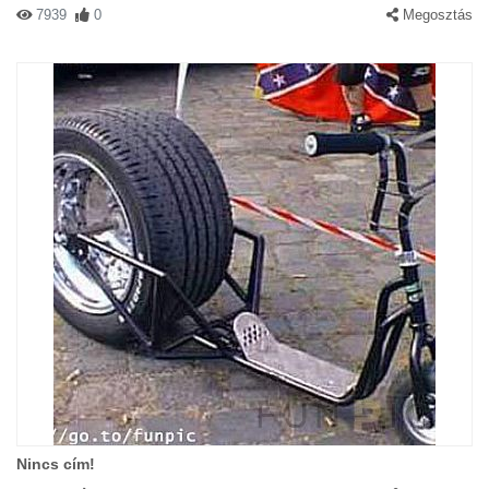
7939
0
Megosztás
Nincs cím!