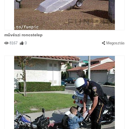
művészi roncstelep
8167
0
Megosztás