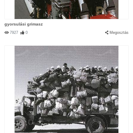
gyorsulási grimasz
7927
0
Megosztás