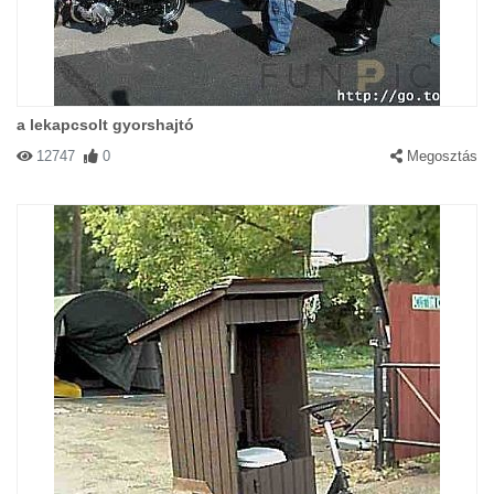
a lekapcsolt gyorshajtó
12747
0
Megosztás