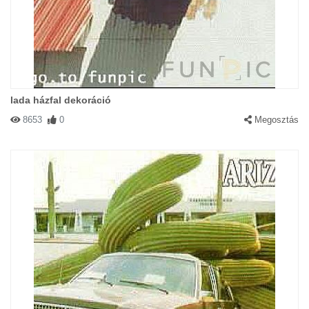
lada házfal dekoráció
8653
0
Megosztás