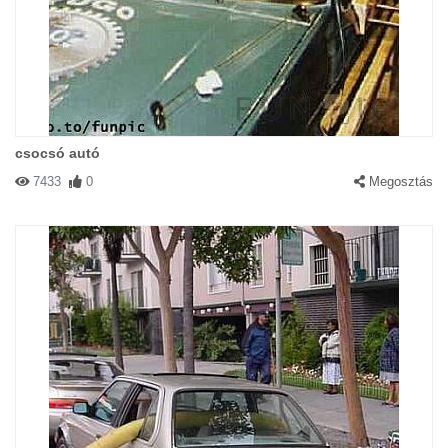
csocsó autó
7433
0
Megosztás