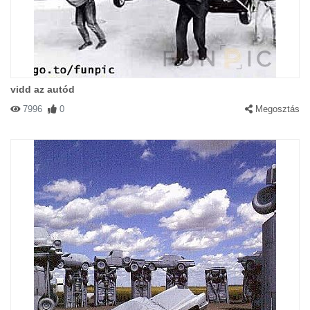
vidd az autód
7996
0
Megosztás