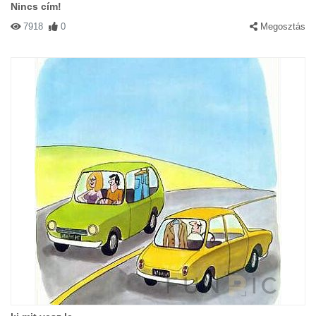
Nincs cím!
7918
0
Megosztás