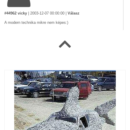
#44962 vicky
|
2003-12-07 00:00:00
|
Válasz
A modern technika mikre nem képes:)
#5024 Joe
|
2003-01-01 00:00:00
|
Válasz
Aztmondjak,hogy nagyzolos vagyok,dehogy,..