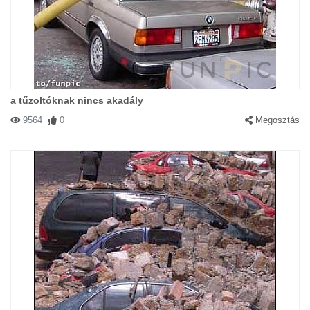
a tűzoltóknak nincs akadály
9564
0
Megosztás