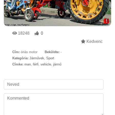
18248
0
Kedvenc
Cím:
óriás motor
Beküldte:
-
Kategória:
Járművek
,
Sport
Címke:
man
,
férfi
,
vehicle
,
jármű