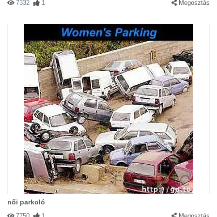
7332
1
Megosztás
női parkoló
7750
1
Megosztás