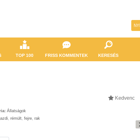
NY
S
TOP 100
FRISS KOMMENTEK
KERESÉS
Kedvenc
ia:
Állatságok
gazdi
,
rémült
,
fejre
,
rak