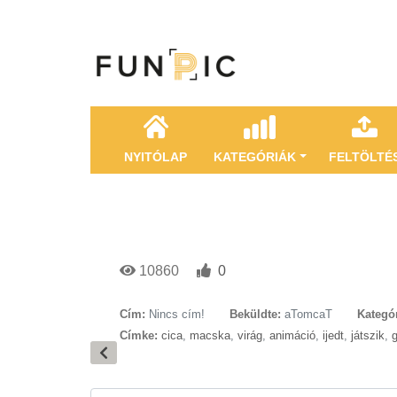
NYITÓLAP
KATEGÓRIÁK
FELTÖLTÉ
10860
0
Cím:
Nincs cím!
Beküldte:
aTomcaT
Kategór
Címke:
cica
,
macska
,
virág
,
animáció
,
ijedt
,
játszik
,