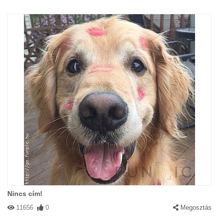
Nincs cím!
11656
0
Megosztás