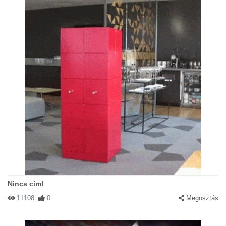
Nincs cím!
11108
0
Megosztás