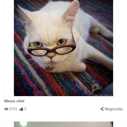
Nincs cím!
9741
0
Megosztás