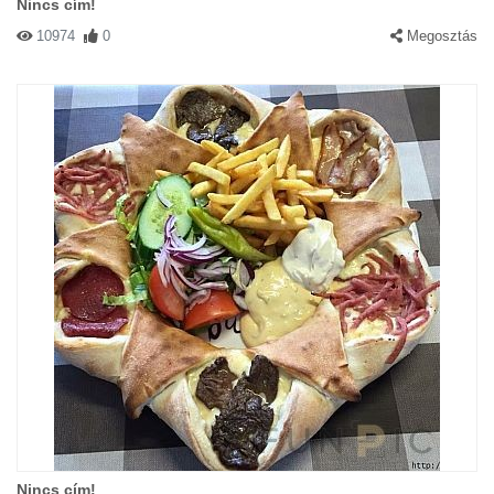
Nincs cím!
10974
0
Megosztás
Nincs cím!