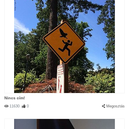
Nincs cím!
11630
0
Megosztás