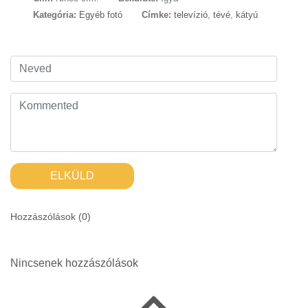
Kategória:
Egyéb fotó
Címke:
televízió
,
tévé
,
kátyú
ELKÜLD
Hozzászólások (
0
)
Nincsenek hozzászólások