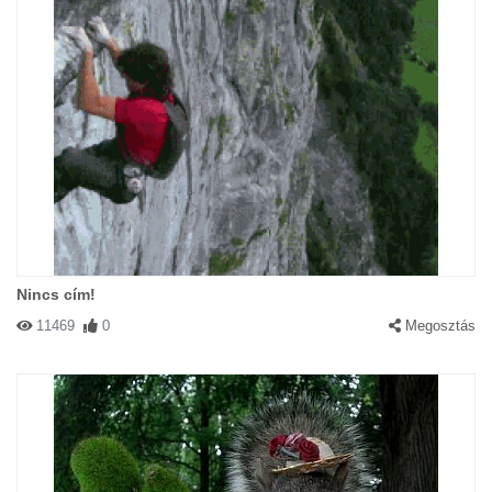
Nincs cím!
11469
0
Megosztás