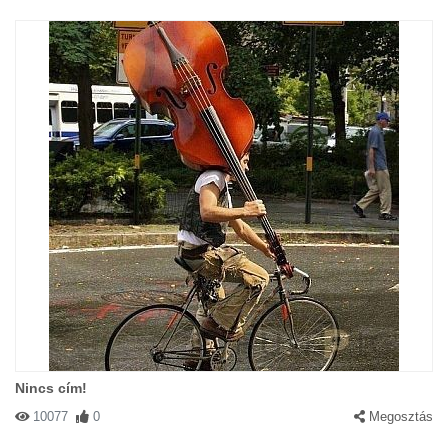
Nincs cím!
10077
0
Megosztás