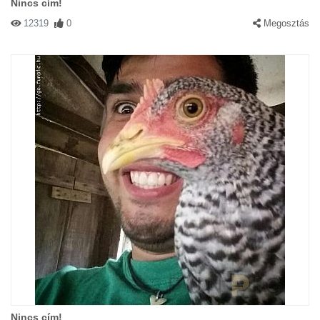
Nincs cím!
12319
0
Megosztás
Nincs cím!