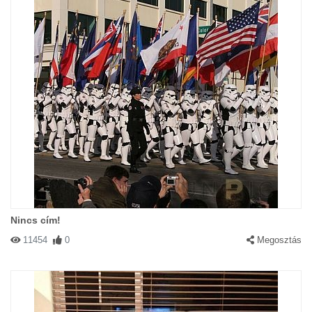
Nincs cím!
11454
0
Megosztás