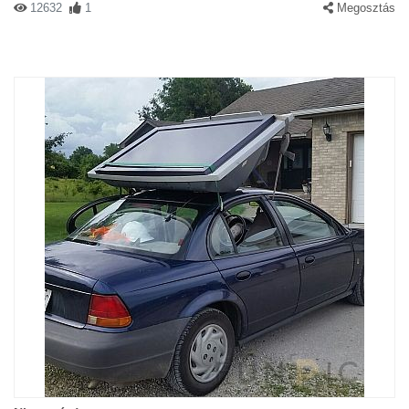
12632
1
Megosztás