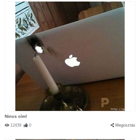
Nincs cím!
12439
0
Megosztás