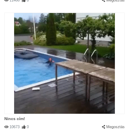
11466
0
Megosztás
Nincs cím!
10673
0
Megosztás