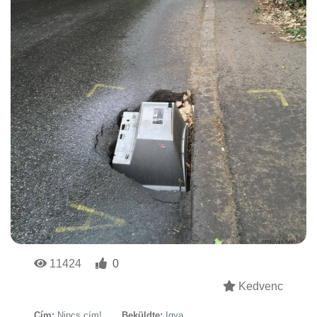
11424
0
Kedvenc
Cím:
Nincs cím!
Beküldte:
Igya