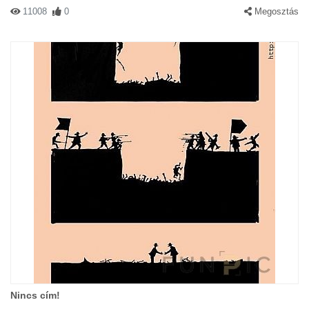
11008
0
Megosztás
Nincs cím!