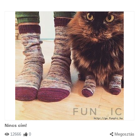
Nincs cím!
12666
0
Megosztás