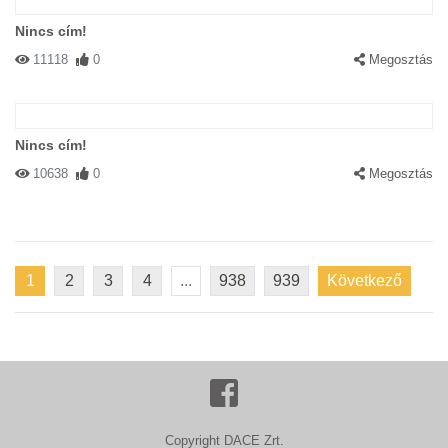
Nincs cím!
11118
0
Megosztás
Nincs cím!
10638
0
Megosztás
1
2
3
4
...
938
939
Következő
Copyright DACE Zrt.