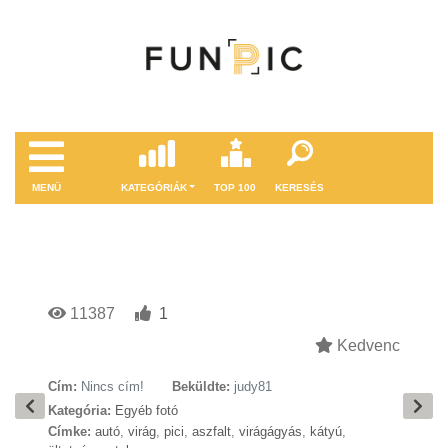
MENÜ
KATEGÓRIÁK
TOP 100
KERESÉS
11387
1
Kedvenc
Cím:
Nincs cím!
Beküldte:
judy81
Kategória:
Egyéb fotó
Címke:
autó
,
virág
,
pici
,
aszfalt
,
virágágyás
,
kátyú
,