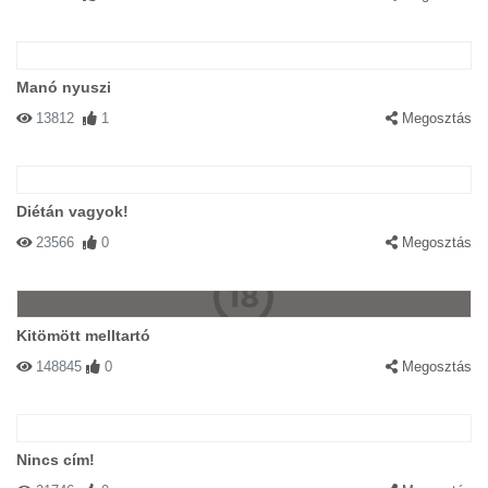
Manó nyuszi
13812
1
Megosztás
Diétán vagyok!
23566
0
Megosztás
Kitömött melltartó
148845
0
Megosztás
Nincs cím!