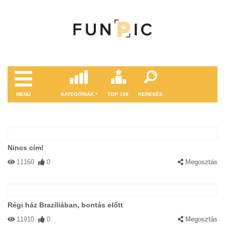
MENÜ
KATEGÓRIÁK
TOP 100
KERESÉS
Nincs cím!
11160
0
Megosztás
Régi ház Brazíliában, bontás előtt
11910
0
Megosztás