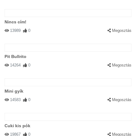
Nincs cím!
13989
0
Megosztás
Pit Bullrito
14264
0
Megosztás
Mini gyík
14583
0
Megosztás
Cuki kis pók
19867
0
Megosztás