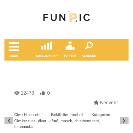
MENÜ
KATEGÓRIÁK
TOP 100
KERESÉS
12478
0
Kedvenc
Cím:
Nincs cím!
Beküldte:
fromhell
Kategória:
Címke:
ruha
,
divat
,
kifutó
,
maszk
,
divatbemutató
,
terepmintás