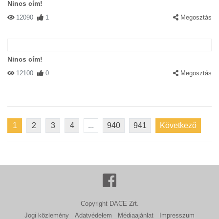
Nincs cím!
12090
1
Megosztás
Nincs cím!
12100
0
Megosztás
1
2
3
4
...
940
941
Következő
Copyright DACE Zrt.
Jogi közlemény
Adatvédelem
Médiaajánlat
Impresszum