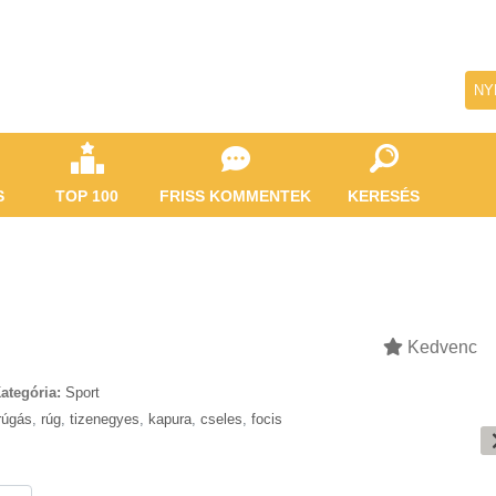
NY
S
TOP 100
FRISS KOMMENTEK
KERESÉS
Kedvenc
ategória:
Sport
rúgás
,
rúg
,
tizenegyes
,
kapura
,
cseles
,
focis