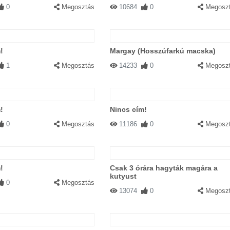
0
Megosztás
10684
0
Megosz
!
Margay (Hosszúfarkú macska)
1
Megosztás
14233
0
Megosz
!
Nincs cím!
0
Megosztás
11186
0
Megosz
!
Csak 3 órára hagyták magára a
kutyust
0
Megosztás
13074
0
Megosz