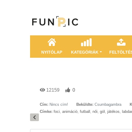
NYITÓLAP
KATEGÓRIÁK
FELTÖLTÉ
12159
0
Cím:
Nincs cím!
Beküldte:
Csumbagambra
K
Címke:
foci
,
animáció
,
futball
,
női
,
gól
,
játékos
,
labda