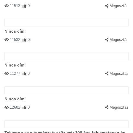
11513
0
Megosztás
Nincs cím!
11532
0
Megosztás
Nincs cím!
11277
0
Megosztás
Nincs cím!
12682
0
Megosztás
Tajvanon ez a természetes tűz már 300 éve folyamatosan ég