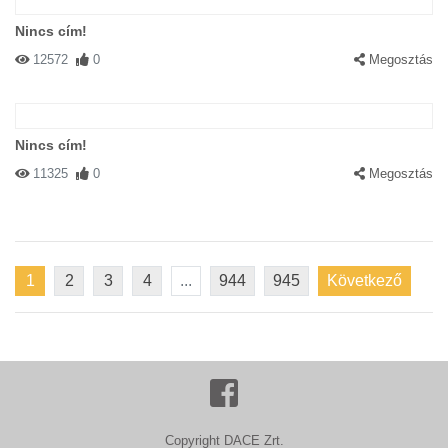
Nincs cím!
12572
0
Megosztás
Nincs cím!
11325
0
Megosztás
1
2
3
4
...
944
945
Következő
Copyright DACE Zrt.