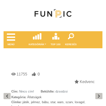
MENÜ
KATEGÓRIÁK
TOP 100
KERESÉS
11755
0
Kedvenc
Cím:
Nincs cím!
Beküldte:
dzsodzsi
Kategória:
Állatságok
Címke:
játék
,
jelmez
,
bábu
,
star
,
wars
,
szarv
,
lovagol
,