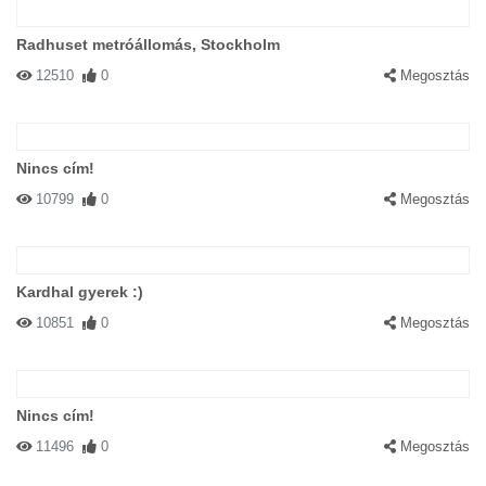
Radhuset metróállomás, Stockholm
12510
0
Megosztás
Nincs cím!
10799
0
Megosztás
Kardhal gyerek :)
10851
0
Megosztás
Nincs cím!
11496
0
Megosztás