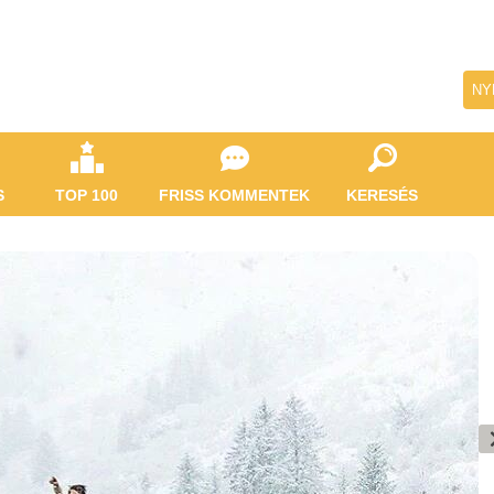
NY
S
TOP 100
FRISS KOMMENTEK
KERESÉS