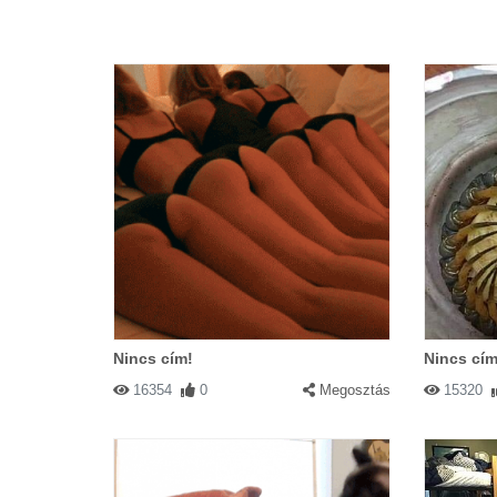
Nincs cím!
Nincs cím
16354
0
Megosztás
15320