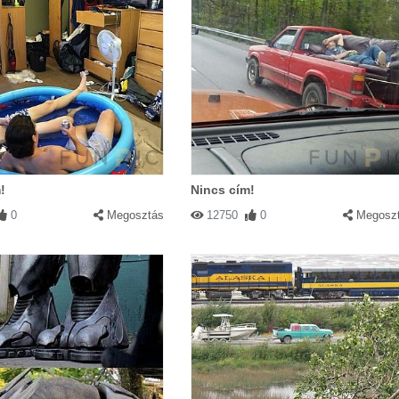
!
Nincs cím!
0
Megosztás
12750
0
Megosz