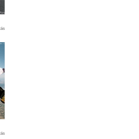
tás
tás