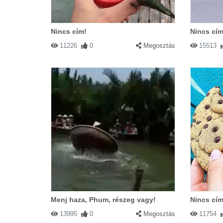
Nincs cím!
Nincs cím
11226
0
Megosztás
15513
Menj haza, Phum, részeg vagy!
Nincs cím
13995
0
Megosztás
11754