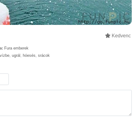
Kedvenc
a:
Fura emberek
vízbe
,
ugrál
,
hóesés
,
srácok