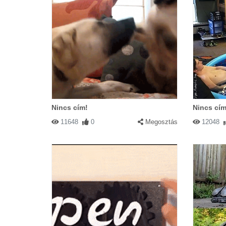
Nincs cím!
Nincs cím
11648
0
Megosztás
12048