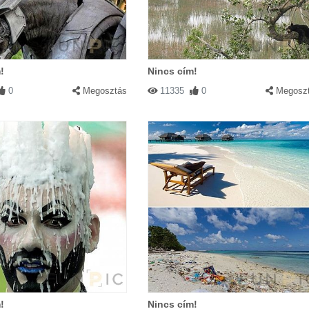
!
Nincs cím!
0
Megosztás
11335
0
Megosz
!
Nincs cím!