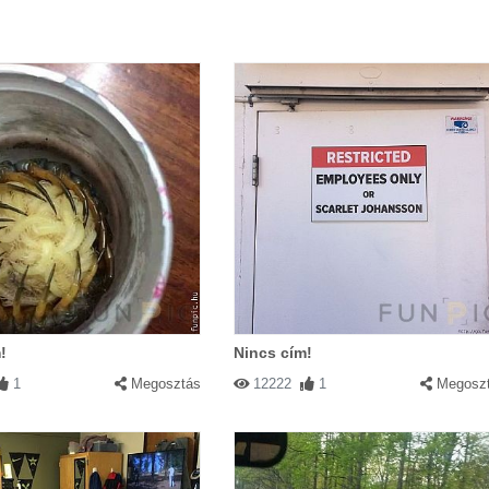
!
Nincs cím!
1
Megosztás
12222
1
Megosz