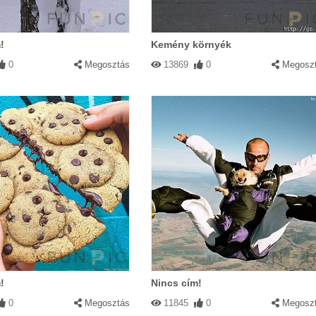
!
Kemény környék
0
Megosztás
13869
0
Megosz
!
Nincs cím!
0
Megosztás
11845
0
Megosz