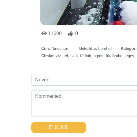
11690
0
Cím:
Nincs cím!
Beküldte:
fromhell
Kategóri
Címke:
víz
,
tél
,
hajó
,
férfiak
,
ugrás
,
fürdőruha
,
jeges
,
ELKÜLD