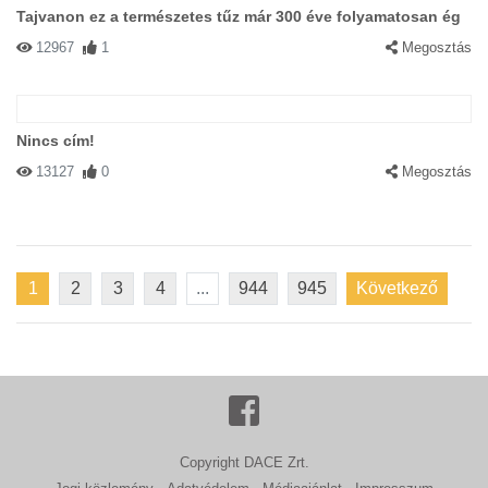
Tajvanon ez a természetes tűz már 300 éve folyamatosan ég
12967
1
Megosztás
Nincs cím!
13127
0
Megosztás
1
2
3
4
...
944
945
Következő
Copyright DACE Zrt.