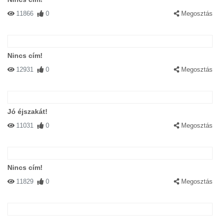
11866
0
Megosztás
Nincs cím!
12931
0
Megosztás
Jó éjszakát!
11031
0
Megosztás
Nincs cím!
11829
0
Megosztás