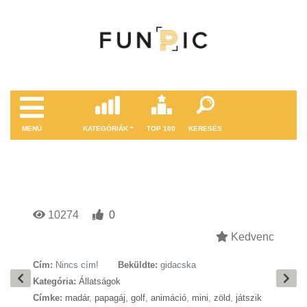
MENÜ
KATEGÓRIÁK
TOP 100
KERESÉS
10274
0
Kedvenc
Cím:
Nincs cím!
Beküldte:
gidacska
Kategória:
Állatságok
Címke:
madár
,
papagáj
,
golf
,
animáció
,
mini
,
zöld
,
játszik